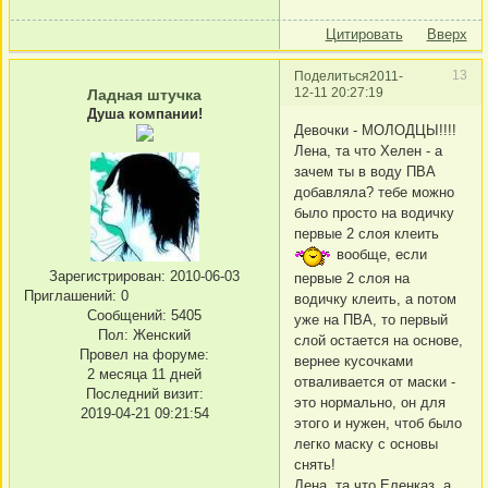
Цитировать
Вверх
13
Поделиться
2011-
12-11 20:27:19
Ладная штучка
Душа компании!
Девочки - МОЛОДЦЫ!!!!
Лена, та что Хелен - а
зачем ты в воду ПВА
добавляла? тебе можно
было просто на водичку
первые 2 слоя клеить
вообще, если
Зарегистрирован
: 2010-06-03
первые 2 слоя на
Приглашений:
0
водичку клеить, а потом
Сообщений:
5405
уже на ПВА, то первый
Пол:
Женский
слой остается на основе,
Провел на форуме:
вернее кусочками
2 месяца 11 дней
отваливается от маски -
Последний визит:
это нормально, он для
2019-04-21 09:21:54
этого и нужен, чтоб было
легко маску с основы
снять!
Лена, та что Еленказ, а