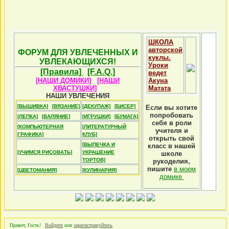
ШКОЛА
авторской
ФОРУМ ДЛЯ УВЛЕЧЕННЫХ И
куклы.
УВЛЕКАЮЩИХСЯ!
Уроки
[Правила]
[F.A.Q.]
ведет
[НАШИ ДОМИКИ]
[НАШИ
Акуна
ХВАСТУШКИ]
Матата
НАШИ УВЛЕЧЕНИЯ
[ВЫШИВКА]
[ВЯЗАНИЕ]
[ДЕКУПАЖ]
[БИСЕР]
Если вы хотите
попробовать
[ЛЕПКА]
[ВАЛЯНИЕ]
[ИГРУШКИ]
[БУМАГА]
себя в роли
[КОМПЬЮТЕРНАЯ
[ЛИТЕРАТУРНЫЙ
учителя и
ГРАФИКА]
КЛУБ]
открыть свой
[ВЫПЕЧКА И
класс в нашей
[УЧИМСЯ РИСОВАТЬ]
УКРАШЕНИЕ
школе
ТОРТОВ]
рукоделия,
пишите
в моем
[ЦВЕТОМАНИЯ]
[КУЛИНАРИЯ]
домике
Привет, Гость!
Войдите
или
зарегистрируйтесь
.