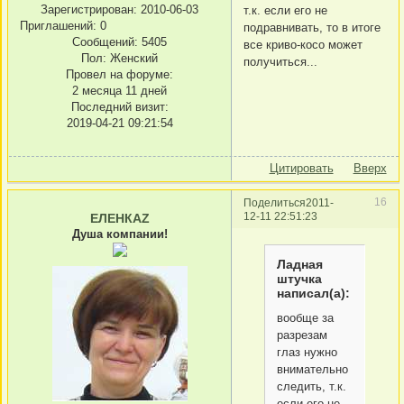
Зарегистрирован
: 2010-06-03
т.к. если его не
Приглашений:
0
подравнивать, то в итоге
Сообщений:
5405
все криво-косо может
Пол:
Женский
получиться...
Провел на форуме:
2 месяца 11 дней
Последний визит:
2019-04-21 09:21:54
Цитировать
Вверх
16
Поделиться
2011-
12-11 22:51:23
ЕЛЕНКАZ
Душа компании!
Ладная
штучка
написал(а):
вообще за
разрезам
глаз нужно
внимательно
следить, т.к.
если его не