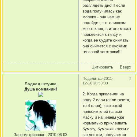
разглядеть дно!!! если
вода получилась как
молоко - она нам не
подойдет, т.к. слишком
много клея, в итоге маска
приклеится к гипсу и
когда ее будите снимать,
она снимется с кусками
гипсовой заготовки!!!
Цитировать
Вверх
3
Поделиться
2011-
12-10 20:53:33
Ладная штучка
Душа компании!
2. Когда приклеили на
воду 2 слоя (если газета,
то 4 слоя), кисточкой
наносим клей на всю
маску и начинаем уже
нормально приклеивать
бумагу, бумажки клеем с
захлестом, получается
Зарегистрирован
: 2010-06-03