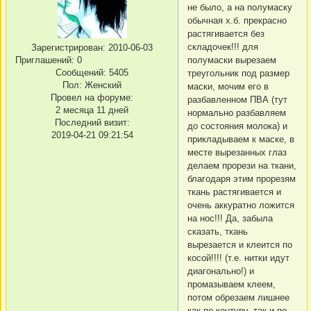
не было, а на полумаску
обычная х.б. прекрасно
растягивается без
складочек!!! для
Зарегистрирован
: 2010-06-03
Приглашений:
0
полумаски вырезаем
Сообщений:
5405
треугольник под размер
Пол:
Женский
маски, мочим его в
Провел на форуме:
разбавленном ПВА (тут
2 месяца 11 дней
нормально разбавляем
Последний визит:
до состояния молока) и
2019-04-21 09:21:54
прикладываем к маске, в
месте вырезанных глаз
делаем прорези на ткани,
благодаря этим прорезям
ткань растягивается и
очень аккуратно ложится
на нос!!! Да, забыла
сказать, ткань
вырезается и клеится по
косой!!!! (т.е. нитки идут
диагонально!) и
промазываем клеем,
потом обрезаем лишнее
как по контуру, так и по