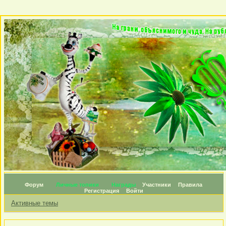
Форум
Личные топики
Награды
Участники
Правила
Регистрация
Войти
Активные темы