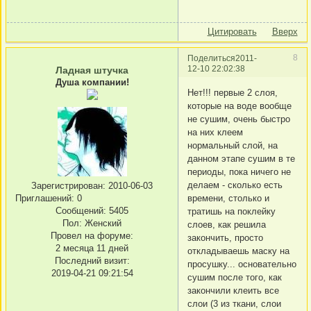
Цитировать
Вверх
8
Поделиться
2011-
12-10 22:02:38
Ладная штучка
Душа компании!
Нет!!! первые 2 слоя,
которые на воде вообще
не сушим, очень быстро
на них клеем
нормальный слой, на
данном этапе сушим в те
периоды, пока ничего не
делаем - сколько есть
Зарегистрирован
: 2010-06-03
Приглашений:
0
времени, столько и
Сообщений:
5405
тратишь на поклейку
Пол:
Женский
слоев, как решила
Провел на форуме:
закончить, просто
2 месяца 11 дней
откладываешь маску на
Последний визит:
просушку... основательно
2019-04-21 09:21:54
сушим после того, как
закончили клеить все
слои (3 из ткани, слои