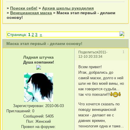
»
Поиски себя!
»
Архив школы рукоделия
»
Венецианская маска
»
Маска этап первый - делаем
основу!
Страница:
1
2
3
»
Маска этап первый - делаем основу!
1
Поделиться
2011-
12-10 20:33:34
Ладная штучка
Душа компании!
Всем привет!
Итак, добрались до
самой маски, долго к ней
шли не без моей вины, но
как говорится судьба...
так что поехали!!!
Что хочется сказать по
Зарегистрирован
: 2010-06-03
поводу венецианской
Приглашений:
0
маски - делают ее с
Сообщений:
5405
давних времен,
Пол:
Женский
технология одна и таже...
Провел на форуме: