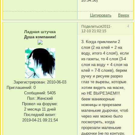
20:54:36)
Цитировать
Вверх
4
Поделиться
2011-
12-10 21:02:15
Ладная штучка
Душа компании!
3. Когда приклеили 2
слоя (2 на клей + 2 на
воду, итого 4 слоя!), если
из газеты, то 4 слоя (3-4
слоя на воду + 4 слоя на
клей = 7-8 слоев), берем
ручку и рисуем разрез
глаз те вырезы, которые
Зарегистрирован
: 2010-06-03
Приглашений:
0
хотим видеть на маске,
Сообщений:
5405
но НЕ ВЫРЕЗАЕМ!!!
Пол:
Женский
беем маникюрные
Провел на форуме:
ножницы и прорезаем
2 месяца 11 дней
маленькие дырочки, чтоб
Последний визит:
через них можно было
2019-04-21 09:21:54
посмотреть, когда
прорезали маленькие
дырочки (не по контуру,