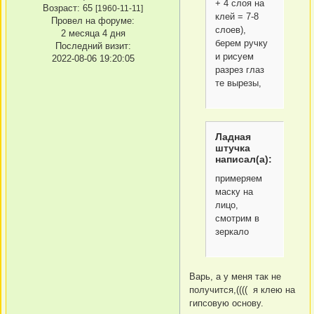
+ 4 слоя на
Возраст:
65
[1960-11-11]
клей = 7-8
Провел на форуме:
слоев),
2 месяца 4 дня
берем ручку
Последний визит:
и рисуем
2022-08-06 19:20:05
разрез глаз
те вырезы,
Ладная
штучка
написал(а):
примеряем
маску на
лицо,
смотрим в
зеркало
Варь, а у меня так не
получится,(((( я клею на
гипсовую основу.