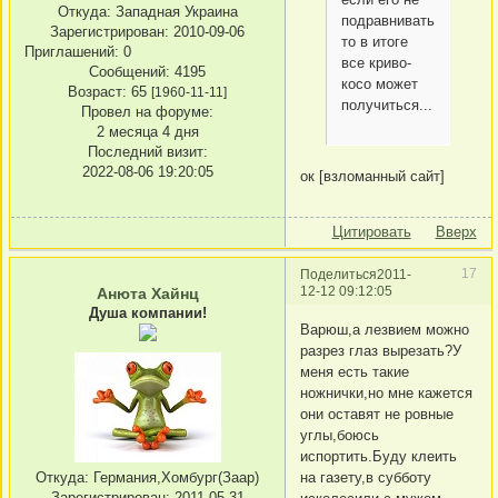
Откуда:
Западная Украина
подравнивать,
Зарегистрирован
: 2010-09-06
то в итоге
Приглашений:
0
все криво-
Сообщений:
4195
косо может
Возраст:
65
[1960-11-11]
получиться...
Провел на форуме:
2 месяца 4 дня
Последний визит:
2022-08-06 19:20:05
ок [взломанный сайт]
Цитировать
Вверх
17
Поделиться
2011-
12-12 09:12:05
Анюта Хайнц
Душа компании!
Варюш,а лезвием можно
разрез глаз вырезать?У
меня есть такие
ножнички,но мне кажется
они оставят не ровные
углы,боюсь
испортить.Буду клеить
Откуда:
Германия,Хомбург(Заар)
на газету,в субботу
Зарегистрирован
: 2011-05-31