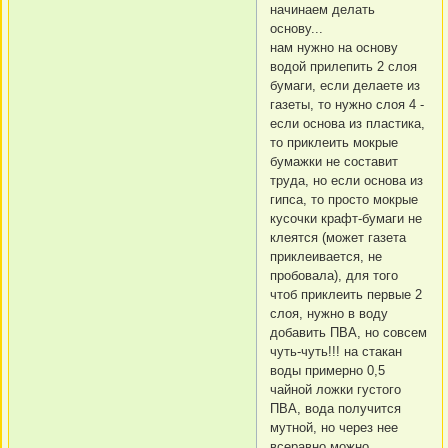
начинаем делать
основу...
нам нужно на основу
водой прилепить 2 слоя
бумаги, если делаете из
газеты, то нужно слоя 4 -
если основа из пластика,
то приклеить мокрые
бумажки не составит
труда, но если основа из
гипса, то просто мокрые
кусочки крафт-бумаги не
клеятся (может газета
приклеивается, не
пробовала), для того
чтоб приклеить первые 2
слоя, нужно в воду
добавить ПВА, но совсем
чуть-чуть!!! на стакан
воды примерно 0,5
чайной ложки густого
ПВА, вода получится
мутной, но через нее
всеравно можно