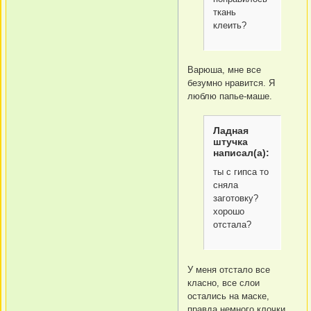
ткань
клеить?
Варюша, мне все
безумно нравится. Я
люблю папье-маше.
Ладная
штучка
написал(а):
ты с гипса то
сняла
заготовку?
хорошо
отстала?
У меня отстало все
класно, все слои
остались на маске,
правда немного клочки