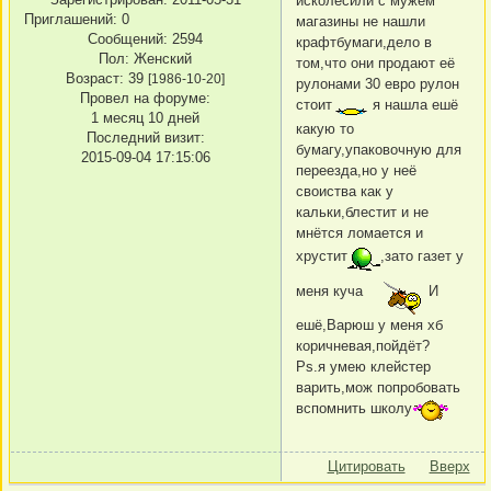
исколесили с мужем
Приглашений:
0
магазины не нашли
Сообщений:
2594
крафтбумаги,дело в
Пол:
Женский
том,что они продают её
Возраст:
39
[1986-10-20]
рулонами 30 евро рулон
Провел на форуме:
стоит
я нашла ешё
1 месяц 10 дней
какую то
Последний визит:
бумагу,упаковочную для
2015-09-04 17:15:06
переезда,но у неё
своиства как у
кальки,блестит и не
мнётся ломается и
хрустит
,зато газет у
меня куча
И
ешё,Варюш у меня хб
коричневая,пойдёт?
Ps.я умею клейстер
варить,мож попробовать
вспомнить школу
Цитировать
Вверх