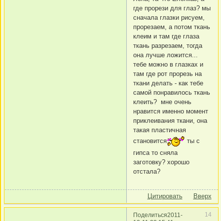
где прорези для глаз? мы
сначала глазки рисуем,
прорезаем, а потом ткань
клеим и там где глаза
ткань разрезаем, тогда
она лучше ложится...
тебе можно в глазках и
там где рот прорезь на
ткани делать - как тебе
самой понравилось ткань
клеить? мне очень
нравится именно момент
приклеивания ткани, она
такая пластичная
становится
ты с
гипса то сняла
заготовку? хорошо
отстала?
Цитировать
Вверх
14
Поделиться
2011-