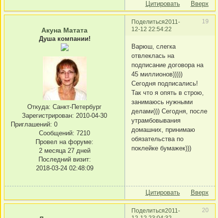
Цитировать
Вверх
19
Поделиться
2011-
12-12 22:54:22
Акуна Матата
Душа компании!
Варюш, слегка
отвлеклась на
подписание договора на
45 миллионов)))))
Сегодня подписались!
Так что я опять в строю,
занимаюсь нужными
Откуда:
Санкт-Петербург
делами))) Сегодня, после
Зарегистрирован
: 2010-04-30
утрамбовывания
Приглашений:
0
домашних, принимаю
Сообщений:
7210
обязательства по
Провел на форуме:
поклейке бумажек)))
2 месяца 27 дней
Последний визит:
2018-03-24 02:48:09
Цитировать
Вверх
20
Поделиться
2011-
12-12 23:04:32