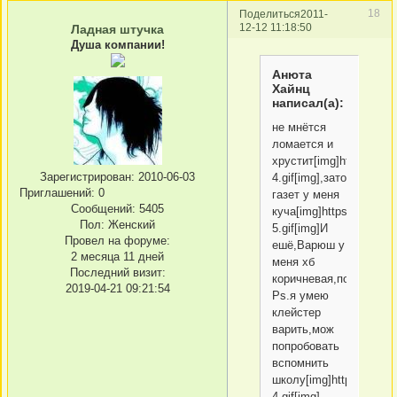
18
Поделиться
2011-
12-12 11:18:50
Ладная штучка
Душа компании!
Анюта
Хайнц
написал(а):
не мнётся
ломается и
хрустит[img]https://upf
Зарегистрирован
: 2010-06-03
4.gif[img],зато
Приглашений:
0
газет у меня
Сообщений:
5405
куча[img]https://upform
Пол:
Женский
5.gif[img]И
Провел на форуме:
ешё,Варюш у
2 месяца 11 дней
меня хб
Последний визит:
коричневая,пойдёт?
2019-04-21 09:21:54
Ps.я умею
клейстер
варить,мож
попробовать
вспомнить
школу[img]https://upfor
4.gif[img]