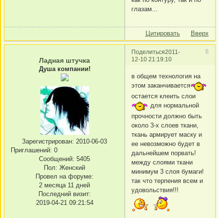
глазам...
Цитировать
Вверх
6
Поделиться
2011-
12-10 21:19:10
Ладная штучка
Душа компании!
в общем технология на
этом заканчивается
остается клеить слои
для нормальной
прочности должно быть
около 3-х слоев ткани,
ткань армирует маску и
Зарегистрирован
: 2010-06-03
ее невозможно будет в
Приглашений:
0
дальнейшем порвать!
Сообщений:
5405
между слоями ткани
Пол:
Женский
минимум 3 слоя бумаги!
Провел на форуме:
так что терпения всем и
2 месяца 11 дней
удовольствия!!!
Последний визит:
2019-04-21 09:21:54