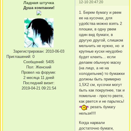
12-10 20:47:20
Ладная штучка
Душа компании!
1. Берем бумагу и рвем
ее на кусочки, для
удобства можно взять 2
плошки, в одну рвем
один вид бумаги, в
другую другой, слишком
мельчить не нужно, но и
крупные куски неудобно
Зарегистрирован
: 2010-06-03
Приглашений:
0
будет клеить... если
Сообщений:
5405
делаем обычную маску
Пол:
Женский
(на лицо, а не на
Провел на форуме:
холодильник) то бумажки
2 месяца 11 дней
должны быть примерно
Последний визит:
1,5Х2 см, кусочки могут
2019-04-21 09:21:54
быть как покрупнее, так и
помельче - просто рвете,
как рвется и не парьтесь!
резать бумагу
нельзя!!!!
Когда нарвали
достаточно бумаги,