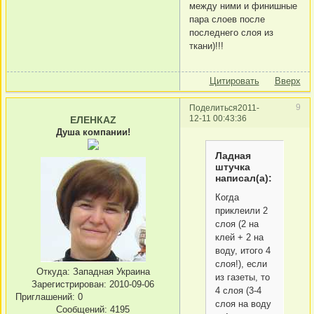
между ними и финишные
пара слоев после
последнего слоя из
ткани)!!!
Цитировать
Вверх
9
Поделиться
2011-
12-11 00:43:36
ЕЛЕНКАZ
Душа компании!
Ладная
штучка
написал(а):
Когда
приклеили 2
слоя (2 на
клей + 2 на
воду, итого 4
слоя!), если
Откуда:
Западная Украина
из газеты, то
Зарегистрирован
: 2010-09-06
4 слоя (3-4
Приглашений:
0
слоя на воду
Сообщений:
4195