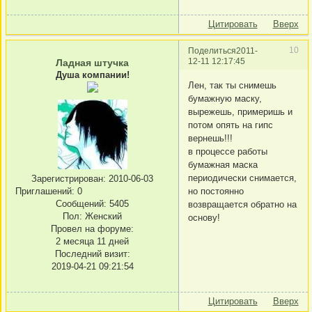
Цитировать
Вверх
10
Поделиться
2011-
12-11 12:17:45
Ладная штучка
Душа компании!
Лен, так ты снимешь
бумажную маску,
вырежешь, примеришь и
потом опять на гипс
вернешь!!!
в процессе работы
бумажная маска
периодически снимается,
Зарегистрирован
: 2010-06-03
Приглашений:
0
но постоянно
Сообщений:
5405
возвращается обратно на
Пол:
Женский
основу!
Провел на форуме:
2 месяца 11 дней
Последний визит:
2019-04-21 09:21:54
Цитировать
Вверх