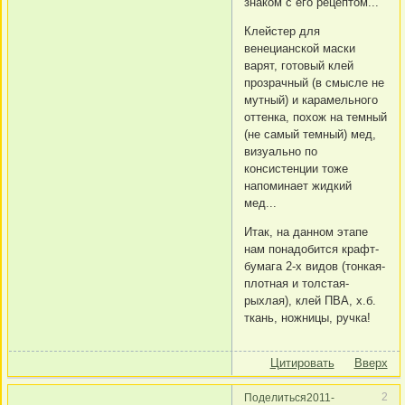
знаком с его рецептом...
Клейстер для
венецианской маски
варят, готовый клей
прозрачный (в смысле не
мутный) и карамельного
оттенка, похож на темный
(не самый темный) мед,
визуально по
консистенции тоже
напоминает жидкий
мед...
Итак, на данном этапе
нам понадобится крафт-
бумага 2-х видов (тонкая-
плотная и толстая-
рыхлая), клей ПВА, х.б.
ткань, ножницы, ручка!
Цитировать
Вверх
2
Поделиться
2011-