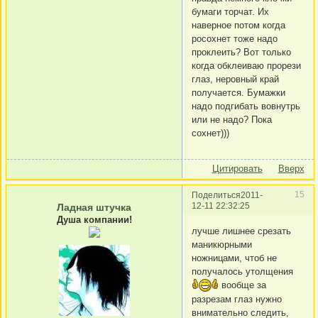
бумаги торчат. Их
наверное потом когда
росохнет тоже надо
проклеить? Вот только
когда обклеиваю прорези
глаз, неровный край
получается. Бумажки
надо подгибать вовнутрь
или не надо? Пока
сохнет)))
Цитировать
Вверх
15
Поделиться
2011-
12-11 22:32:25
Ладная штучка
Душа компании!
лучше лишнее срезать
маникюрными
ножницами, чтоб не
получалось утолщения
вообще за
разрезам глаз нужно
внимательно следить,