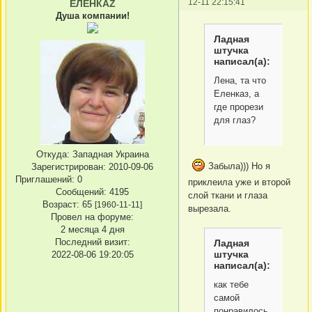
12-11 22:15:41
ЕЛЕНКАZ
Душа компании!
Ладная
штучка
написал(а):
Лена, та что
Еленказ, а
где прорези
для глаз?
Откуда:
Западная Украина
Забыла))) Но я
Зарегистрирован
: 2010-09-06
Приглашений:
0
приклеила уже и второй
Сообщений:
4195
слой ткани и глаза
Возраст:
65
[1960-11-11]
вырезала.
Провел на форуме:
2 месяца 4 дня
Последний визит:
Ладная
штучка
2022-08-06 19:20:05
написал(а):
как тебе
самой
понравилось