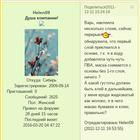
11
Поделиться
2011-
12-11 15:24:18
Helen09
Душа компании!
Варь, наклеила
несколько слоев, сейчас
перерыв
,
обнаружила, что первый
слой приклеился к
основе, т.к. я в воду
добавляла чуть-чуть
ПВА, маска снимается с
основы без 1-го слоя,
ничего ?
Откуда:
Сибирь
А какой густоты должен
Зарегистрирован
: 2009-09-14
быть клей в дальнейшем,
Приглашений:
0
у меня вроде жидковатый
Сообщений:
2625
как молоко, я в него
Пол:
Женский
макаю бумажки и клею,
Провел на форуме:
правильно?
28 дней 15 часов
Последний визит:
Отредактировано Helen09
2016-03-20 04:47:22
(2011-12-11 19:53:55)