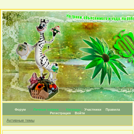
Форум
Личные топики
Награды
Участники
Правила
Регистрация
Войти
Активные темы