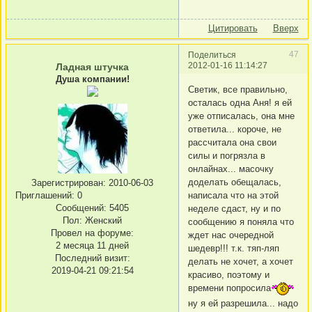
Цитировать
Вверх
47
Поделиться
2012-01-16 11:14:27
Ладная штучка
Душа компании!
Светик, все правильно,
осталась одна Аня! я ей
уже отписалась, она мне
ответила... короче, не
рассчитала она свои
силы и погрязла в
онлайнах... масочку
доделать обещалась,
Зарегистрирован
: 2010-06-03
Приглашений:
0
написала что на этой
Сообщений:
5405
неделе сдаст, ну и по
Пол:
Женский
сообщению я поняла что
Провел на форуме:
ждет нас очередной
2 месяца 11 дней
шедевр!!! т.к. тяп-ляп
Последний визит:
делать не хочет, а хочет
2019-04-21 09:21:54
красиво, поэтому и
времени попросила
ну я ей разрешила... надо