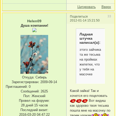
Цитировать
Вверх
33
Поделиться
2012-01-14 15:21:50
Helen09
Душа компании!
Ладная
штучка
написал(а):
этого зайчика
та же тесьма
на проймах
жилетки, что
у тебя на
масочке
Откуда:
Сибирь
Зарегистрирован
: 2009-09-14
Приглашений:
0
Какой зайка! Так и
Сообщений:
2625
хочется его поцеловать
Пол:
Женский
Провел на форуме:
Вот видиш
28 дней 15 часов
как здорово твоя тесьма
Последний визит:
пошла мне на масочку по
2016-03-20 04:47:22
твоим урокам