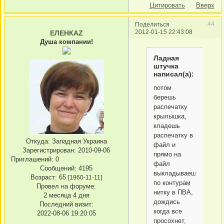
Цитировать
Вверх
44
Поделиться
2012-01-15 22:43:08
ЕЛЕНКАZ
Душа компании!
Ладная
штучка
написал(а):
потом
берешь
распечатку
крылышка,
кладешь
распечатку в
Откуда:
Западная Украина
файл и
Зарегистрирован
: 2010-09-06
прямо на
Приглашений:
0
файл
Сообщений:
4195
выкладываешь
Возраст:
65
[1960-11-11]
по контурам
Провел на форуме:
нитку в ПВА,
2 месяца 4 дня
дождись
Последний визит:
когда все
2022-08-06 19:20:05
просохнет,