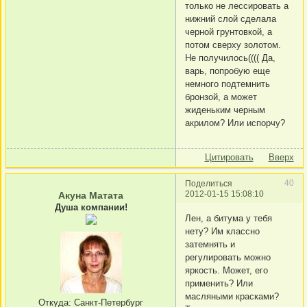
только не лессировать а
нижний слой сделала
черной грунтовкой, а
потом сверху золотом.
Не получилось(((( Да,
варь, попробую еще
немного подтемнить
бронзой, а может
жиденьким черным
акрилом? Или испорчу?
Цитировать
Вверх
40
Поделиться
2012-01-15 15:08:10
Акуна Матата
Душа компании!
Лен, а битума у тебя
нету? Им классно
затемнять и
регулировать можно
яркость. Может, его
применить? Или
масляными красками?
Откуда:
Санкт-Петербург