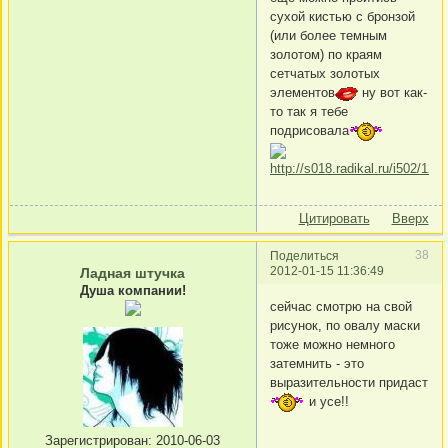
сухой кистью с бронзой
(или более темным
золотом) по краям
сетчатых золотых
элементов
ну вот как-
то так я тебе
подрисовала
Цитировать
Вверх
38
Поделиться
2012-01-15 11:36:49
Ладная штучка
Душа компании!
сейчас смотрю на свой
рисунок, по овалу маски
тоже можно немного
затемнить - это
выразительности придаст
и усе!!
Зарегистрирован
: 2010-06-03