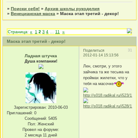
»
Поиски себя!
»
Архив школы рукоделия
»
Венецианская маска
»
Маска этап третий - декор!
Страница:
«
1
2
3
4
…
11
»
Маска этап третий - декор!
31
Поделиться
2012-01-14 15:13:56
Ладная штучка
Душа компании!
Лен, смотри, у этого
зайчика та же тесьма на
проймах жилетки, что у
тебя на масочке
Зарегистрирован
: 2010-06-03
Приглашений:
0
Сообщений:
5405
Пол:
Женский
Провел на форуме:
2 месяца 11 дней