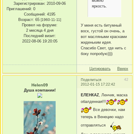
можно
Зарегистрирован
: 2010-09-06
яркость.
Приглашений:
0
Сообщений:
4195
Возраст:
65
[1960-11-11]
Провел на форуме:
У меня есть битумный
2 месяца 4 дня
воск, густой он очень, а
Последний визит:
вот масляными красками
2022-08-06 19:20:05
жиденьким идея.
Спасибо Свет, где нить с
боку попробую))))
Цитировать
Вверх
42
Поделиться
2012-01-15 17:22:42
Helen09
Душа компании!
ЕЛЕНКАZ
, Ленчик, маска
обалденная!!!
Все девочки, нам
теперь в Венецию надо
отправляться