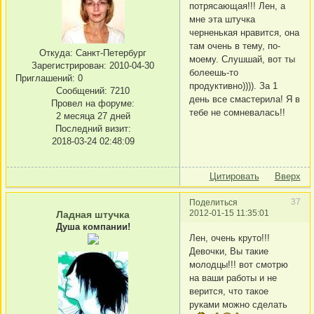
потрясающая!!! Лен, а
мне эта штучка
черненькая нравится, она
там очень в тему, по-
Откуда:
Санкт-Петербург
моему. Слушшай, вот ты
Зарегистрирован
: 2010-04-30
болеешь-то
Приглашений:
0
продуктивно)))). За 1
Сообщений:
7210
день все смастерила! Я в
Провел на форуме:
тебе не сомневалась!!
2 месяца 27 дней
Последний визит:
2018-03-24 02:48:09
Цитировать
Вверх
37
Поделиться
2012-01-15 11:35:01
Ладная штучка
Душа компании!
Лен, очень круто!!!
Девочки, Вы такие
молодцы!!! вот смотрю
на ваши работы и не
верится, что такое
руками можно сделать