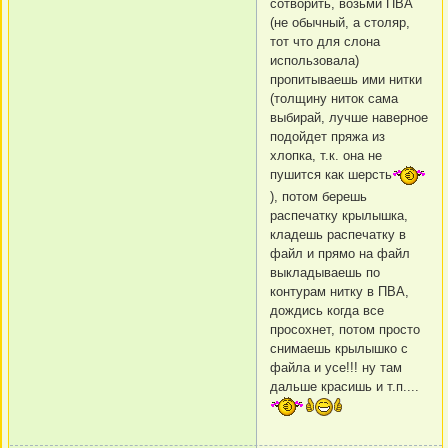
сотворить, возьми ПВА
(не обычный, а столяр,
тот что для слона
использовала)
пропитываешь ими нитки
(толщину ниток сама
выбирай, лучше наверное
подойдет пряжа из
хлопка, т.к. она не
пушится как шерсть
), потом берешь
распечатку крылышка,
кладешь распечатку в
файл и прямо на файл
выкладываешь по
контурам нитку в ПВА,
дождись когда все
просохнет, потом просто
снимаешь крылышко с
файла и усе!!! ну там
дальше красишь и т.п....