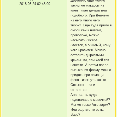
Девчонки, еще можно
2018-03-24 02:48:09
таким же макаром из
клея Титан делать или
подобного. Ира Дейнеко
из него много чего
творит. Еще туда прямо в
сырой кей к ниткам,
проволоке, можно
насыпать бисера,
блесток, в общемЯ, кому
чего нравится. Можно
оставить дырчатыми
крылышки, ели клей так
нанести. А потом после
высыхания форму можно
придать при помощи
фена - изогнуть как-то.
Остынет - так и
останется.
Анютка, ты куда
подевалась с масочкой?
Мы же тоько Аню ждем?
Или еще кто-то есть,
Варь?