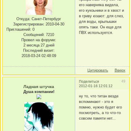
его наверняка видела,
его кукоьники и в хвост и
в гриву юзают: для слез,
Откуда:
Санкт-Петербург
для воды, крылышки
Зарегистрирован
: 2010-04-30
опять таки. Он еще для
Приглашений:
0
ПВХ используется.
Сообщений:
7210
Провел на форуме:
2 месяца 27 дней
Последний визит:
2018-03-24 02:48:09
Цитировать
Вверх
49
Поделиться
2012-01-16 12:01:12
Ладная штучка
Душа компании!
ну то, что титан везде
вспоминают - это я
помню, нужно будет его
посмотреть, а то что-то
совсем памяти нет...