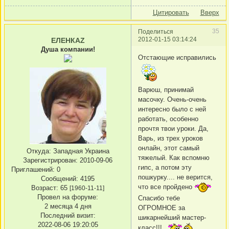
Цитировать
Вверх
35
Поделиться
2012-01-15 03:14:24
ЕЛЕНКАZ
Душа компании!
Отстающие исправились
Варюш, принимай
масочку. Очень-очень
интересно было с ней
работать, особенно
прочтя твои уроки. Да,
Варь, из трех уроков
онлайн, этот самый
Откуда:
Западная Украина
тяжелый. Как вспомню
Зарегистрирован
: 2010-09-06
гипс, а потом эту
Приглашений:
0
пошкурку.... не верится,
Сообщений:
4195
что все пройдено
Возраст:
65
[1960-11-11]
Провел на форуме:
Спасибо тебе
2 месяца 4 дня
ОГРОМНОЕ за
Последний визит:
шикарнейший мастер-
2022-08-06 19:20:05
класс!!!