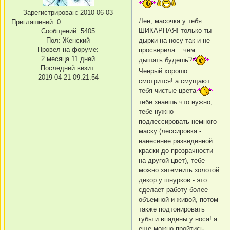
Зарегистрирован
: 2010-06-03
Лен, масочка у тебя
Приглашений:
0
ШИКАРНАЯ! только ты
Сообщений:
5405
дырки на носу так и не
Пол:
Женский
Провел на форуме:
просверила... чем
2 месяца 11 дней
дышать будешь?
Последний визит:
Ченрый хорошо
2019-04-21 09:21:54
смотрится! а смущают
тебя чистые цвета
тебе знаешь что нужно,
тебе нужно
подлессировать немного
маску (лессировка -
нанесение разведенной
краски до прозрачности
на другой цвет), тебе
можно затемнить золотой
декор у шнурков - это
сделает работу более
объемной и живой, потом
также подтонировать
губы и впадины у носа! а
еще можно пройтись