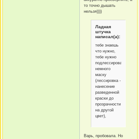
то точно дышать
нельзя))))
Ладная
штучка
написал(а):
тебе знаешь
что нужно,
тебе нужно
подлессировать
немного
маску
(лессировка -
нанесение
разведенной
краски до
прозрачности
на другой
цвет),
Варь, пробовала. Но