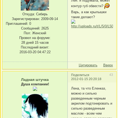
Лен. я подумала, может
контур губ обвести?
Варь, а как крылышки
Откуда:
Сибирь
такие делают?
Зарегистрирован
: 2009-09-14
Приглашений:
0
Сообщений:
2625
Пол:
Женский
Провел на форуме:
28 дней 15 часов
Последний визит:
2016-03-20 04:47:22
Цитировать
Вверх
43
Поделиться
2012-01-15 20:20:18
Ладная штучка
Душа компании!
Лена, та что Еленказ,
можно и сильно
разведенным черным
акрилом подтонировать и
сильно разведенным
маслом - всем чем