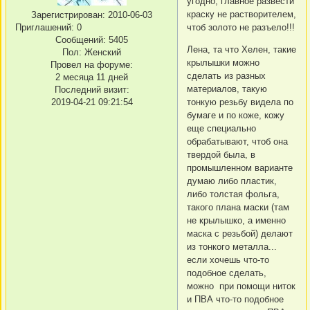
угодно, главное развести
краску не растворителем,
Зарегистрирован
: 2010-06-03
Приглашений:
0
чтоб золото не разъело!!!
Сообщений:
5405
Лена, та что Хелен, такие
Пол:
Женский
крылышки можно
Провел на форуме:
сделать из разных
2 месяца 11 дней
материалов, такую
Последний визит:
2019-04-21 09:21:54
тонкую резьбу видела по
бумаге и по коже, кожу
еще специально
обрабатывают, чтоб она
твердой была, в
промышленном варианте
думаю либо пластик,
либо толстая фольга,
такого плана маски (там
не крылышко, а именно
маска с резьбой) делают
из тонкого металла...
если хочешь что-то
подобное сделать,
можно при помощи ниток
и ПВА что-то подобное