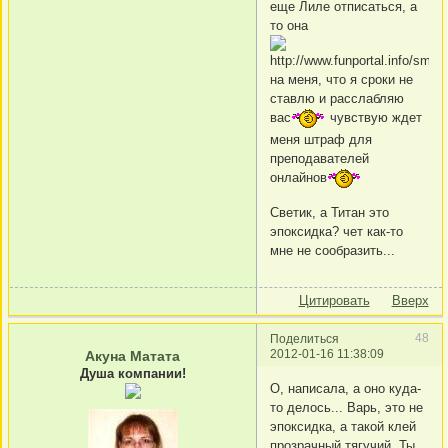
еще Лиле отписаться, а
то она
на меня, что я сроки не
ставлю и расслабляю
вас
чувствую ждет
меня штраф для
преподавателей
онлайнов
Светик, а Титан это
эпоксидка? чет как-то
мне не сообразить...
Цитировать
Вверх
48
Поделиться
2012-01-16 11:38:09
Акуна Матата
Душа компании!
О, написала, а оно куда-
то делось... Варь, это не
эпоксидка, а такой клей
прозрачный тягучий. Ты