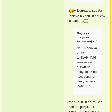
Боялась, как бы
Варюха в черный список
не занесла))))
Ладная
штучка
написал(а):
Лен, масочка
у тебя
ШИКАРНАЯ!
только ты
дырки на
носу так и не
просверила...
чем дышать
будешь?
[взломанный сайт] Все
таки попробую их
аккуратно просверлить, а