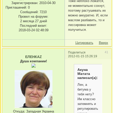
Тоже неплохо ложатся,
Зарегистрирован
: 2010-04-30
не моментально сохнут,
Приглашений:
0
поэтому растушевать их
Сообщений:
7210
можно аккуратно. И, если
Провел на форуме:
маслом разбавить, то и
2 месяца 27 дней
лессировка может
Последний визит:
получиться.
2018-03-24 02:48:09
Цитировать
Вверх
41
Поделиться
2012-01-15 15:26:19
ЕЛЕНКАZ
Душа компании!
Акуна
Матата
написал(а):
Лен, а
битума у
тебя нету?
Им классно
затемнять и
регулировать
Откуда:
Западная Украина