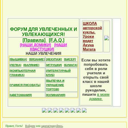
ШКОЛА
авторской
ФОРУМ ДЛЯ УВЛЕЧЕННЫХ И
куклы.
УВЛЕКАЮЩИХСЯ!
Уроки
[Правила]
[F.A.Q.]
ведет
[НАШИ ДОМИКИ]
[НАШИ
Акуна
ХВАСТУШКИ]
Матата
НАШИ УВЛЕЧЕНИЯ
[ВЫШИВКА]
[ВЯЗАНИЕ]
[ДЕКУПАЖ]
[БИСЕР]
Если вы хотите
попробовать
[ЛЕПКА]
[ВАЛЯНИЕ]
[ИГРУШКИ]
[БУМАГА]
себя в роли
[КОМПЬЮТЕРНАЯ
[ЛИТЕРАТУРНЫЙ
учителя и
ГРАФИКА]
КЛУБ]
открыть свой
[ВЫПЕЧКА И
класс в нашей
[УЧИМСЯ РИСОВАТЬ]
УКРАШЕНИЕ
школе
ТОРТОВ]
рукоделия,
пишите
в моем
[ЦВЕТОМАНИЯ]
[КУЛИНАРИЯ]
домике
Привет, Гость!
Войдите
или
зарегистрируйтесь
.