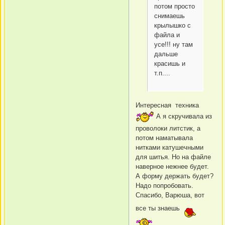
потом просто
снимаешь
крылышко с
файла и
усе!!! ну там
дальше
красишь и
т.п....
Интересная техника
А я скручивала из
проволоки литстик, а
потом наматывала
нитками катушечными
для шитья. Но на файле
наверное нежнее будет.
А форму держать будет?
Надо попробовать.
Спасибо, Варюша, вот
все ты знаешь