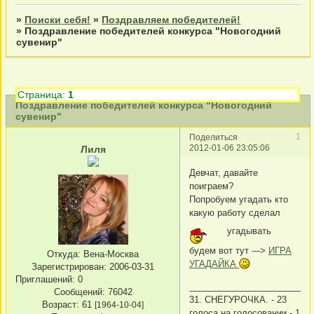
»
Поиски себя!
»
Поздравляем победителей!
»
Поздравление победителей конкурса "Новогодний
сувенир"
Страница:
1
Поздравление победителей конкурса "Новогодний
сувенир"
1
Поделиться
2012-01-06 23:05:06
Лиля
Девчат, давайте
поиграем?
Попробуем угадать кто
какую работу сделал
угадывать
будем вот тут --->
ИГРА
Откуда:
Вена-Москва
УГАДАЙКА
Зарегистрирован
: 2006-03-31
Приглашений:
0
_________________________
Сообщений:
76042
31. СНЕГУРОЧКА. - 23
Возраст:
61
[1964-10-04]
голоса на голосовании -
1