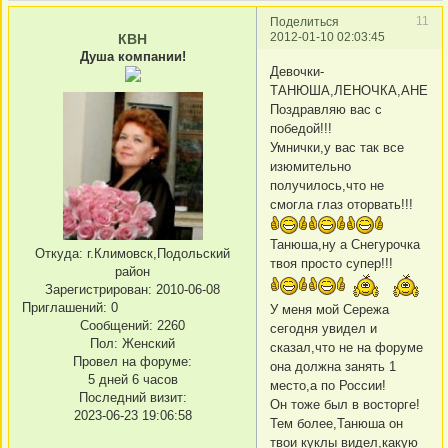
11
Поделиться
2012-01-10 02:03:45
КВН
Душа компании!
Девочки-
ТАНЮША,ЛЕНОЧКА,АНЕЧКА!!
Поздравляю вас с
победой!!!
Умнички,у вас так все
изюмительно
получилось,что не
смогла глаз оторвать!!!
Танюша,ну а Снегурочка
Откуда:
г.Климовск,Подольский
твоя просто супер!!!
район
Зарегистрирован
: 2010-06-08
Приглашений:
0
У меня мой Сережа
Сообщений:
2260
сегодня увидел и
Пол:
Женский
сказал,что не на форуме
Провел на форуме:
она должна занять 1
5 дней 6 часов
место,а по России!
Последний визит:
Он тоже был в восторге!
2023-06-23 19:06:58
Тем более,Танюша он
твои куклы видел,какую