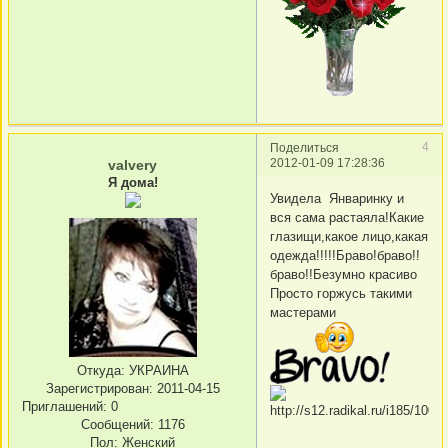
4
Поделиться
2012-01-09 17:28:36
valvery
Я дома!
Увидела Январинку и
вся сама растаяла!Какие
глазищи,какое лицо,какая
одежда!!!!!Браво!браво!!
браво!!Безумно красиво
Просто горжусь такими
мастерами
Откуда:
УКРАИНА
Зарегистрирован
: 2011-04-15
Приглашений:
0
Сообщений:
1176
Пол:
Женский