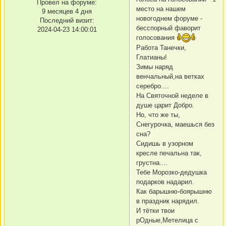
Провел на форуме:
место на нашем
9 месяцев 4 дня
новогоднем форум
е -
Последний визит:
бесспорный фаворит
2024-04-23 14:00:01
голосования
Работа Танечки,
Глатианы!
Зимы наряд
венчальный,на ветках
серебро....
На Святочной неделе в
душе царит Добро.
Но, что же ты,
Снегурочка, маешься без
сна?
Сидишь в узорном
кресле печальна так,
грустна....
Тебе Морозко-дедушка
подарков надарил.
Как барышню-боярышню
в праздник нарядил.
И тётки твои
рОдные,Метелица с