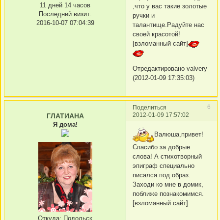
11 дней 14 часов
,что у вас такие золотые
Последний визит:
ручки и
2016-10-07 07:04:39
талантище.Радуйте нас
своей красотой!
[взломанный сайт]
Отредактировано valvery
(2012-01-09 17:35:03)
6
Поделиться
2012-01-09 17:57:02
ГЛАТИАНА
Я дома!
Валюша,привет!
Спасибо за добрые
слова! А стихотворный
эпиграф специально
писался под образ.
Заходи ко мне в домик,
поближе познакомимся.
[взломанный сайт]
Откуда:
Подольск