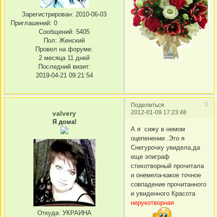
Зарегистрирован
: 2010-06-03
Приглашений:
0
Сообщений:
5405
Пол:
Женский
Провел на форуме:
2 месяца 11 дней
Последний визит:
2019-04-21 09:21:54
3
Поделиться
2012-01-09 17:23:48
valvery
Я дома!
А я сижу в немом
оцепенении .Это я
Снегурочку увидела,да
еще эпиграф
стихотворный прочитала
и онемела-какое точное
совпадение прочитанного
и увиденного Красота
нерукотворная
Откуда:
УКРАИНА