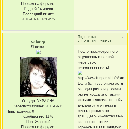
Провел на форуме:
11 дней 14 часов
Последний визит:
2016-10-07 07:04:39
5
Поделиться
2012-01-09 17:33:59
valvery
Я дома!
После просмотренного
ощущаешь в полной
мере свою
неполноценность!
Если бы я вылепила хотя
бы один раз лицо куклы
,но не урода ,а с такими
ясными глазами,то я бы
Откуда:
УКРАИНА
думала ,что я гений и
Зарегистрирован
: 2011-04-15
жизнь прожита не
Приглашений:
0
зря...Девочки-мастерицы-
Сообщений:
1176
вы просто гении
Пол:
Женский
Провел на форуме:
Горжусь вами и завидую