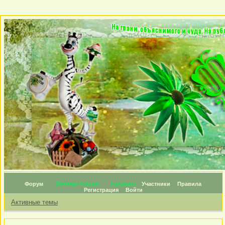
Форум
Личные топики
Награды
Участники
Правила
Регистрация
Войти
Активные темы