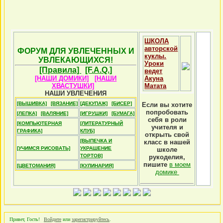
ШКОЛА
авторской
ФОРУМ ДЛЯ УВЛЕЧЕННЫХ И
куклы.
УВЛЕКАЮЩИХСЯ!
Уроки
[Правила]
[F.A.Q.]
ведет
[НАШИ ДОМИКИ]
[НАШИ
Акуна
ХВАСТУШКИ]
Матата
НАШИ УВЛЕЧЕНИЯ
[ВЫШИВКА]
[ВЯЗАНИЕ]
[ДЕКУПАЖ]
[БИСЕР]
Если вы хотите
попробовать
[ЛЕПКА]
[ВАЛЯНИЕ]
[ИГРУШКИ]
[БУМАГА]
себя в роли
[КОМПЬЮТЕРНАЯ
[ЛИТЕРАТУРНЫЙ
учителя и
ГРАФИКА]
КЛУБ]
открыть свой
[ВЫПЕЧКА И
класс в нашей
[УЧИМСЯ РИСОВАТЬ]
УКРАШЕНИЕ
школе
ТОРТОВ]
рукоделия,
пишите
в моем
[ЦВЕТОМАНИЯ]
[КУЛИНАРИЯ]
домике
Привет, Гость!
Войдите
или
зарегистрируйтесь
.