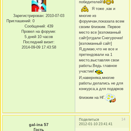
победителей!
Я тоже ,как и
Зарегистрирован
: 2010-07-03
многие из
Приглашений:
0
форумчан,показала всем
Сообщений:
439
своим близким. Первое
Провел на форуме:
место все [взломанный
5 дней 10 часов
сайт]отдали Снегурочке!
Последний визит:
[взломанный сайт]
2014-09-09 17:43:58
Я,думаю,что не все и
претендовали на 1
место,выставляя свои
работы.Ведь главное
участие!
И,наверняка,многие
работы делались не для
конкурса,а для подарков
близким на НГ.
14
Поделиться
2012-01-10 23:41:41
gal-ina 57
Гость