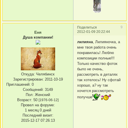
9
Поделиться
2012-01-09 20:22:44
Еня
Душа компании!
лилияна
, Лилияночка, а
мне твоя работа очень
понравилась! Люблю
композиции полные!!!
Только качество фоток
было не очень,
Откуда:
Челябинск
рассмотреть в деталях
Зарегистрирован
: 2011-10-19
так хотелось! Ну сфотай
Приглашений:
0
хорошо, а? ну так
Сообщений:
3149
хочется рассмотреть
Пол:
Женский
получше
Возраст:
50
[1976-06-12]
Провел на форуме:
1 месяц 0 дней
Последний визит:
2015-12-17 07:26:13