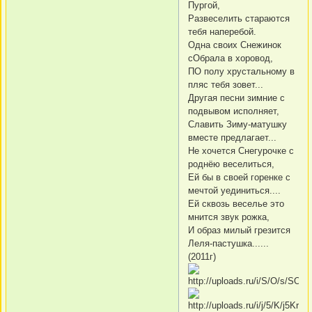
Пургой,
Развеселить стараются
тебя наперебой.
Одна своих Снежинок
сОбрала в хоровод,
ПО полу хрустальному в
пляс тебя зовет...
Другая песни зимние с
подвывом исполняет,
Славить Зиму-матушку
вместе предлагает...
Не хочется Снегурочке с
роднёю веселиться,
Ей бы в своей горенке с
мечтой уединиться....
Ей сквозь веселье это
мнится звук рожка,
И образ милый грезится
Леля-пастушка......
(2011г)