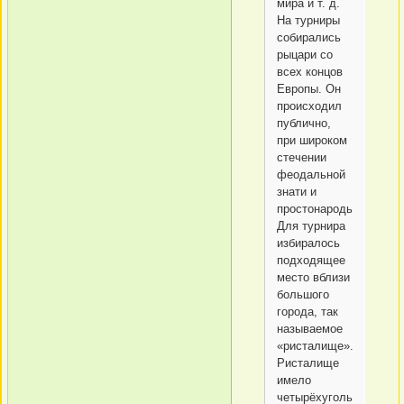
мира и т. д.
На турниры
собирались
рыцари со
всех концов
Европы. Он
происходил
публично,
при широком
стечении
феодальной
знати и
простонародья.
Для турнира
избиралось
подходящее
место вблизи
большого
города, так
называемое
«ристалище».
Ристалище
имело
четырёхугольную