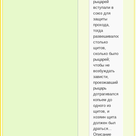
рыцарей
вступали в
союз для
защиты
прохода,
тогда
развешивалось
столько
щитов,
сколько было
рыцарей;
чтобы не
возбуждать
зависти,
проезжавший
рыцарь
дотрагивался
копьем до
одного из
щитов, и
хозяин щита
должен был
драться...
Описание