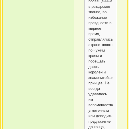
посвященные
в рыцарское
звание, во
избежание
праздности в
мирное
время,
отправлялись
странствовать
по чужим
краям и
посещать
дворы
королей и
знаменитейших
принцев. Не
всегда
удавалось
им
вспомоществовать
угнетенным
или доводить
предприятие
до конца,