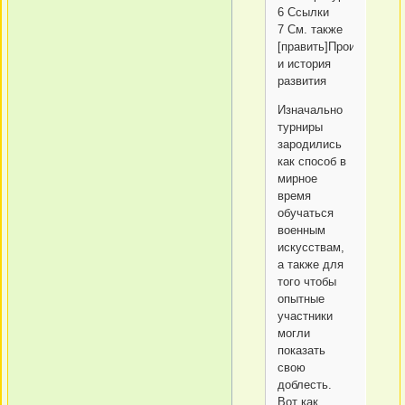
6 Ссылки
7 См. также
[править]Происхожден
и история
развития
Изначально
турниры
зародились
как способ в
мирное
время
обучаться
военным
искусствам,
а также для
того чтобы
опытные
участники
могли
показать
свою
доблесть.
Вот как