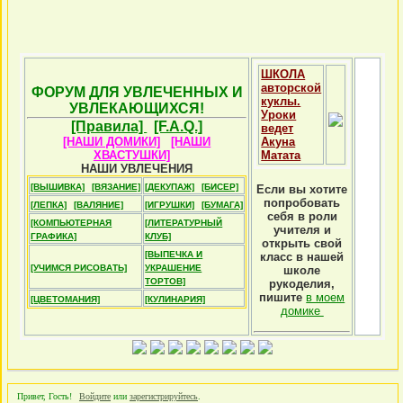
ШКОЛА
авторской
ФОРУМ ДЛЯ УВЛЕЧЕННЫХ И
куклы.
УВЛЕКАЮЩИХСЯ!
Уроки
[Правила]
[F.A.Q.]
ведет
[НАШИ ДОМИКИ]
[НАШИ
Акуна
ХВАСТУШКИ]
Матата
НАШИ УВЛЕЧЕНИЯ
[ВЫШИВКА]
[ВЯЗАНИЕ]
[ДЕКУПАЖ]
[БИСЕР]
Если вы хотите
попробовать
[ЛЕПКА]
[ВАЛЯНИЕ]
[ИГРУШКИ]
[БУМАГА]
себя в роли
[КОМПЬЮТЕРНАЯ
[ЛИТЕРАТУРНЫЙ
учителя и
ГРАФИКА]
КЛУБ]
открыть свой
[ВЫПЕЧКА И
класс в нашей
[УЧИМСЯ РИСОВАТЬ]
УКРАШЕНИЕ
школе
ТОРТОВ]
рукоделия,
пишите
в моем
[ЦВЕТОМАНИЯ]
[КУЛИНАРИЯ]
домике
Привет, Гость!
Войдите
или
зарегистрируйтесь
.