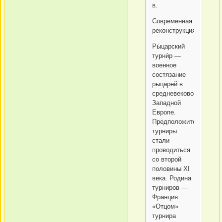
в.
Современная
реконструкция
Ры́царский
турни́р —
военное
состязание
рыцарей в
средневековой
Западной
Европе.
Предположительно,
турниры
стали
проводиться
со второй
половины XI
века. Родина
турниров —
Франция.
«Отцом»
турнира