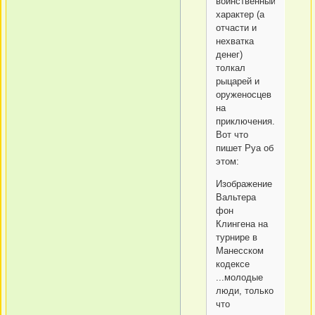
воинственный
характер (а
отчасти и
нехватка
денег)
толкал
рыцарей и
оруженосцев
на
приключения.
Вот что
пишет Руа об
этом:
Изображение
Вальтера
фон
Клингена на
турнире в
Манесском
кодексе
...молодые
люди, только
что