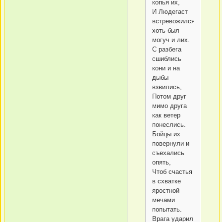
копья их,
И Людегаст
встревожился,
хоть был
могуч и лих.
С разбега
сшиблись
кони и на
дыбы
взвились,
Потом друг
мимо друга
как ветер
понеслись.
Бойцы их
повернули и
съехались
опять,
Чтоб счастья
в схватке
яростной
мечами
попытать.
Врага ударил