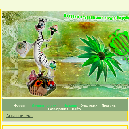
Форум
Личные топики
Награды
Участники
Правила
Регистрация
Войти
Активные темы