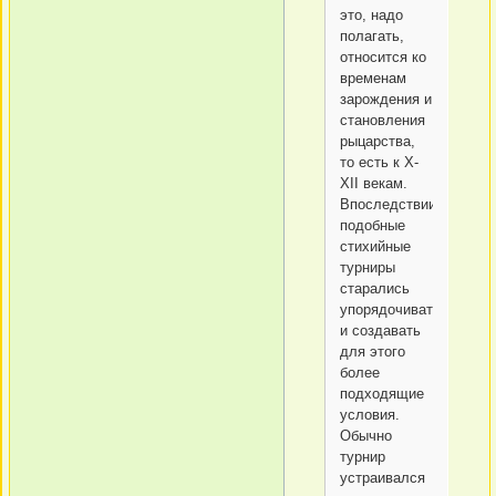
это, надо
полагать,
относится ко
временам
зарождения и
становления
рыцарства,
то есть к X-
XII векам.
Впоследствии
подобные
стихийные
турниры
старались
упорядочивать
и создавать
для этого
более
подходящие
условия.
Обычно
турнир
устраивался