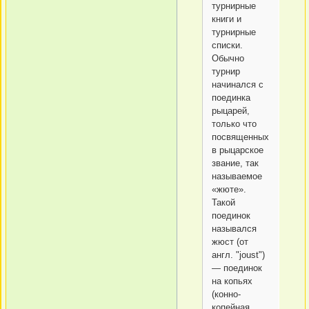
турнирные
книги и
турнирные
списки.
Обычно
турнир
начинался с
поединка
рыцарей,
только что
посвященных
в рыцарское
звание, так
называемое
«жюте».
Такой
поединок
назывался
жюст (от
англ. "joust")
— поединок
на копьях
(конно-
копейная