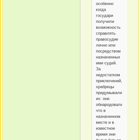
особенно
когда
государи
получили
возможность
справлять
правосудие
лично или
посредством
назначенных
ими судей.
За
недостатком
приключений,
храбрецы
придумывали
их: они
обнародовали,
что в
назначенном
месте и в
известное
время они