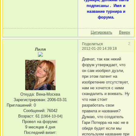
подписаны . Имя и
название турнира и
форума.
Цитировать
Вверх
2
Поделиться
2012-01-20 14:39:18
Лиля
Девчат, так как некий
форум утверждает, что
он сам изобрел дуэли,
при этом патент на
изобретение отсутствует,
нам не хочется с ними
скандалить и воевать. Ну
Откуда:
Вена-Москва
что нам стоит
Зарегистрирован
: 2006-03-31
Приглашений:
0
разработать свои
Сообщений:
76042
правила и названия?
Возраст:
61
[1964-10-04]
Думаю, что создатель
Провел на форуме:
Гари Потерра на нас не в
9 месяцев 4 дня
обиде будет если мы
Последний визит:
используем название при