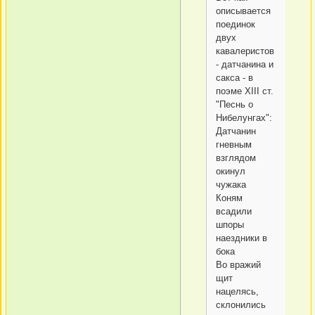
описывается
поединок
двух
кавалеристов
- датчанина и
сакса - в
поэме XIII ст.
"Песнь о
Нибелунгах":
Датчанин
гневным
взглядом
окинул
чужака
Коням
всадили
шпоры
наездники в
бока
Во вражий
щит
нацелясь,
склонились