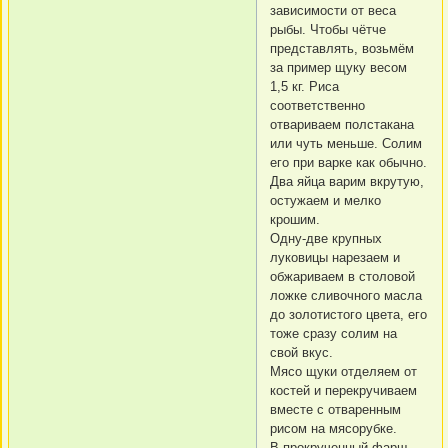
зависимости от веса
рыбы. Чтобы чётче
представлять, возьмём
за пример щуку весом
1,5 кг. Риса
соответственно
отвариваем полстакана
или чуть меньше. Солим
его при варке как обычно.
Два яйца варим вкрутую,
остужаем и мелко
крошим.
Одну-две крупных
луковицы нарезаем и
обжариваем в столовой
ложке сливочного масла
до золотистого цвета, его
тоже сразу солим на
свой вкус.
Мясо щуки отделяем от
костей и перекручиваем
вместе с отваренным
рисом на мясорубке.
В прокрученный фарш