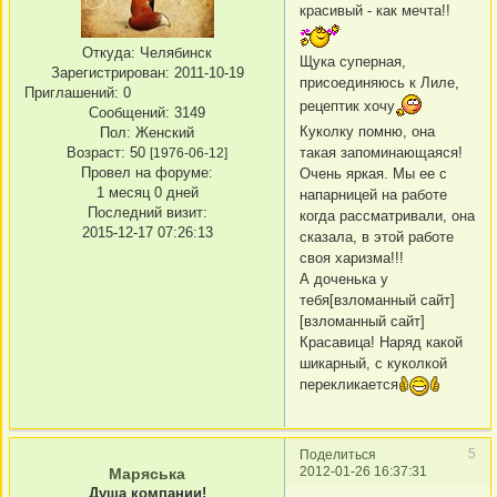
красивый - как мечта!!
Откуда:
Челябинск
Щука суперная,
Зарегистрирован
: 2011-10-19
присоединяюсь к Лиле,
Приглашений:
0
рецептик хочу
Сообщений:
3149
Куколку помню, она
Пол:
Женский
Возраст:
50
такая запоминающаяся!
[1976-06-12]
Провел на форуме:
Очень яркая. Мы ее с
1 месяц 0 дней
напарницей на работе
Последний визит:
когда рассматривали, она
2015-12-17 07:26:13
сказала, в этой работе
своя харизма!!!
А доченька у
тебя[взломанный сайт]
[взломанный сайт]
Красавица! Наряд какой
шикарный, с куколкой
перекликается
5
Поделиться
2012-01-26 16:37:31
Маряська
Душа компании!