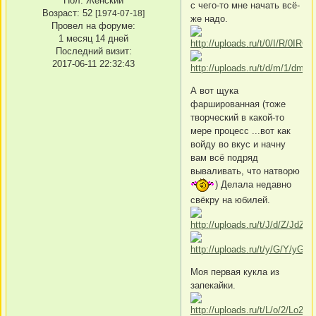
Пол:
Женский
с чего-то мне начать всё-
Возраст:
52
[1974-07-18]
же надо.
Провел на форуме:
1 месяц 14 дней
Последний визит:
2017-06-11 22:32:43
А вот щука
фаршированная (тоже
творческий в какой-то
мере процесс ...вот как
войду во вкус и начну
вам всё подряд
вываливать, что натворю
) Делала недавно
свёкру на юбилей.
Моя первая кукла из
запекайки.