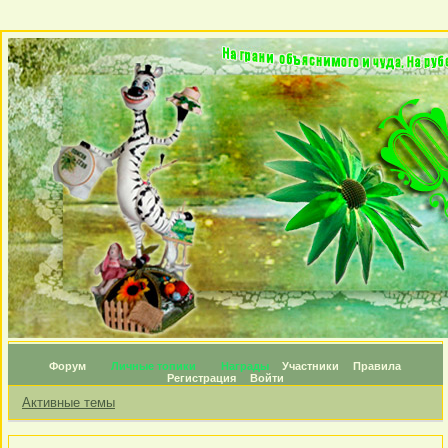
Форум
Личные топики
Награды
Участники
Правила
Регистрация
Войти
Активные темы