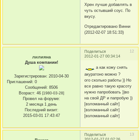
Хрен лучше добавлять в
чуть остывший соус. По
вкусу.
Отредактировано Винни
(2012-02-07 18:51:33)
12
Поделиться
2012-01-27 00:34:14
лилияна
Душа компании!
а как кожу снять
акуратоно можно ?
Зарегистрирован
: 2010-04-30
ого сколько работы )) Но
Приглашений:
0
все равно такую красоту
Сообщений:
8506
нужно папробовать ))во
Возраст:
46
[1980-03-28]
на свой ДР и папробую ))
Провел на форуме:
[взломанный сайт]
2 месяца 1 день
[взломанный сайт]
Последний визит:
2015-03-01 17:43:47
[взломанный сайт]
13
Поделиться
2012-01-27 01:07:26