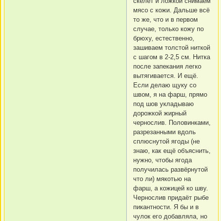
скелет и ложкой снимаем
мясо с кожи. Дальше всё
то же, что и в первом
случае, только кожу по
брюху, естественно,
зашиваем толстой ниткой
с шагом в 2-2,5 см. Нитка
после запекания легко
вытягивается. И ещё.
Если делаю щуку со
швом, я на фарш, прямо
под шов укладываю
дорожкой жирный
чернослив. Половинками,
разрезанными вдоль
сплюснутой ягоды (не
знаю, как ещё объяснить,
нужно, чтобы ягода
получилась развёрнутой
что ли) мякотью на
фарш, а кожицей ко шву.
Чернослив придаёт рыбе
пикантности. Я бы и в
чулок его добавляла, но