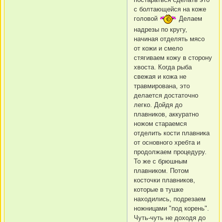
с болтающейся на коже
головой
Делаем
надрезы по кругу,
начиная отделять мясо
от кожи и смело
стягиваем кожу в сторону
хвоста. Когда рыба
свежая и кожа не
травмирована, это
делается достаточно
легко. Дойдя до
плавников, аккуратно
ножом стараемся
отделить кости плавника
от основного хребта и
продолжаем процедуру.
То же с брюшным
плавником. Потом
косточки плавников,
которые в тушке
находились, подрезаем
ножницами "под корень".
Чуть-чуть не доходя до