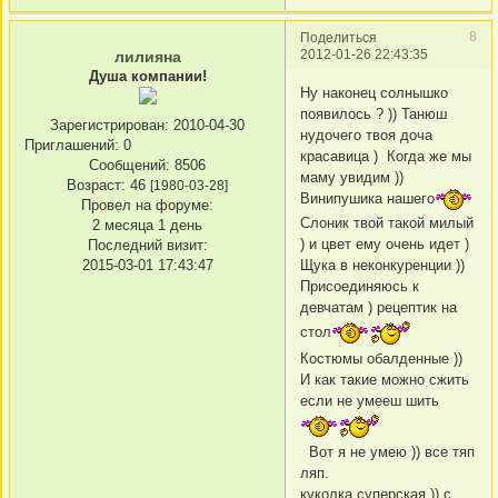
8
Поделиться
2012-01-26 22:43:35
лилияна
Душа компании!
Ну наконец солнышко
появилось ? )) Танюш
Зарегистрирован
: 2010-04-30
нудочего твоя доча
Приглашений:
0
красавица ) Когда же мы
Сообщений:
8506
маму увидим ))
Возраст:
46
[1980-03-28]
Винипушика нашего
Провел на форуме:
Слоник твой такой милый
2 месяца 1 день
) и цвет ему очень идет )
Последний визит:
2015-03-01 17:43:47
Щука в неконкуренции ))
Присоединяюсь к
девчатам ) рецептик на
стол
Костюмы обалденные ))
И как такие можно сжить
если не умееш шить
Вот я не умею )) все тяп
ляп.
куколка суперская )) с