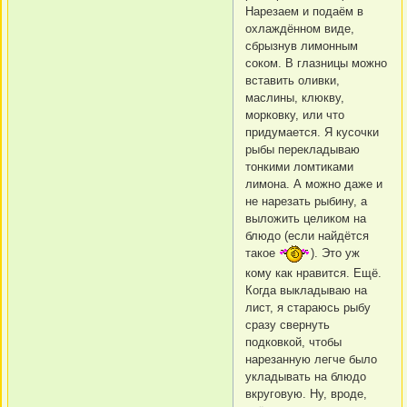
Нарезаем и подаём в
охлаждённом виде,
сбрызнув лимонным
соком. В глазницы можно
вставить оливки,
маслины, клюкву,
морковку, или что
придумается. Я кусочки
рыбы перекладываю
тонкими ломтиками
лимона. А можно даже и
не нарезать рыбину, а
выложить целиком на
блюдо (если найдётся
такое
). Это уж
кому как нравится. Ещё.
Когда выкладываю на
лист, я стараюсь рыбу
сразу свернуть
подковкой, чтобы
нарезанную легче было
укладывать на блюдо
вкруговую. Ну, вроде,