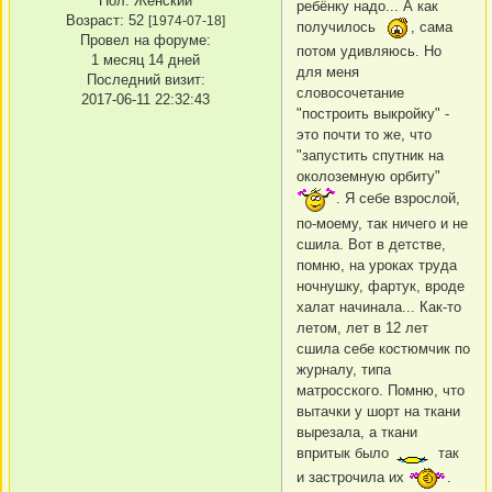
Пол:
Женский
ребёнку надо... А как
Возраст:
52
[1974-07-18]
получилось
, сама
Провел на форуме:
потом удивляюсь. Но
1 месяц 14 дней
для меня
Последний визит:
словосочетание
2017-06-11 22:32:43
"построить выкройку" -
это почти то же, что
"запустить спутник на
околоземную орбиту"
. Я себе взрослой,
по-моему, так ничего и не
сшила. Вот в детстве,
помню, на уроках труда
ночнушку, фартук, вроде
халат начинала... Как-то
летом, лет в 12 лет
сшила себе костюмчик по
журналу, типа
матросского. Помню, что
вытачки у шорт на ткани
вырезала, а ткани
впритык было
так
и застрочила их
.