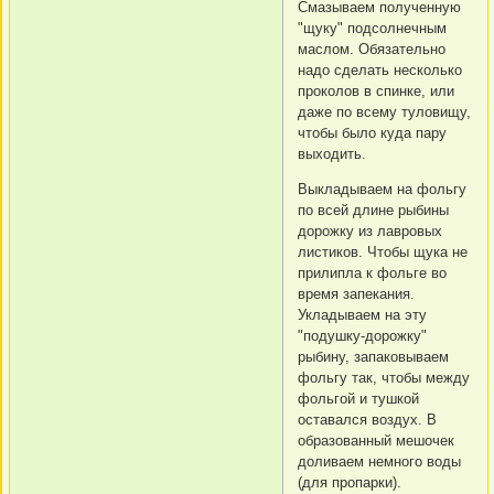
Смазываем полученную
"щуку" подсолнечным
маслом. Обязательно
надо сделать несколько
проколов в спинке, или
даже по всему туловищу,
чтобы было куда пару
выходить.
Выкладываем на фольгу
по всей длине рыбины
дорожку из лавровых
листиков. Чтобы щука не
прилипла к фольге во
время запекания.
Укладываем на эту
"подушку-дорожку"
рыбину, запаковываем
фольгу так, чтобы между
фольгой и тушкой
оставался воздух. В
образованный мешочек
доливаем немного воды
(для пропарки).