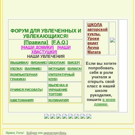
ШКОЛА
авторской
ФОРУМ ДЛЯ УВЛЕЧЕННЫХ И
куклы.
УВЛЕКАЮЩИХСЯ!
Уроки
[Правила]
[F.A.Q.]
ведет
[НАШИ ДОМИКИ]
[НАШИ
Акуна
ХВАСТУШКИ]
Матата
НАШИ УВЛЕЧЕНИЯ
[ВЫШИВКА]
[ВЯЗАНИЕ]
[ДЕКУПАЖ]
[БИСЕР]
Если вы хотите
попробовать
[ЛЕПКА]
[ВАЛЯНИЕ]
[ИГРУШКИ]
[БУМАГА]
себя в роли
[КОМПЬЮТЕРНАЯ
[ЛИТЕРАТУРНЫЙ
учителя и
ГРАФИКА]
КЛУБ]
открыть свой
[ВЫПЕЧКА И
класс в нашей
[УЧИМСЯ РИСОВАТЬ]
УКРАШЕНИЕ
школе
ТОРТОВ]
рукоделия,
пишите
в моем
[ЦВЕТОМАНИЯ]
[КУЛИНАРИЯ]
домике
Привет, Гость!
Войдите
или
зарегистрируйтесь
.