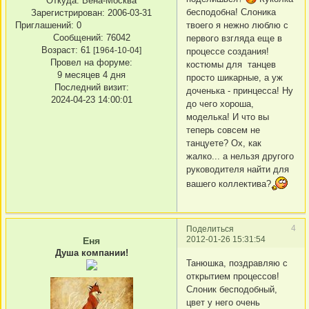
Откуда:
Вена-Москва
бесподобна! Слоника
Зарегистрирован
: 2006-03-31
Приглашений:
0
твоего я нежно люблю с
Сообщений:
76042
первого взгляда еще в
Возраст:
61
[1964-10-04]
процессе создания!
Провел на форуме:
костюмы для танцев
9 месяцев 4 дня
просто шикарные, а уж
Последний визит:
доченька - принцесса! Ну
2024-04-23 14:00:01
до чего хороша,
моделька! И что вы
теперь совсем не
танцуете? Ох, как
жалко... а нельзя другого
руководителя найти для
вашего коллектива?
4
Поделиться
2012-01-26 15:31:54
Еня
Душа компании!
Танюшка, поздравляю с
открытием процессов!
Слоник бесподобный,
цвет у него очень