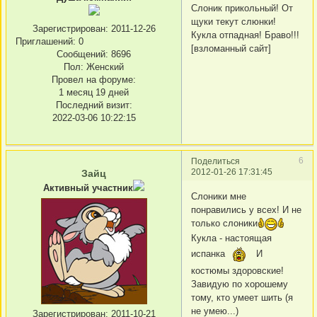
Слоник прикольный! От
щуки текут слюнки!
Зарегистрирован
: 2011-12-26
Кукла отпадная! Браво!!!
Приглашений:
0
[взломанный сайт]
Сообщений:
8696
Пол:
Женский
Провел на форуме:
1 месяц 19 дней
Последний визит:
2022-03-06 10:22:15
6
Поделиться
2012-01-26 17:31:45
Зайц
Активный участник
Слоники мне
понравились у всех! И не
только слоники
Кукла - настоящая
испанка
И
костюмы здоровские!
Завидую по хорошему
тому, кто умеет шить (я
не умею...)
Зарегистрирован
: 2011-10-21