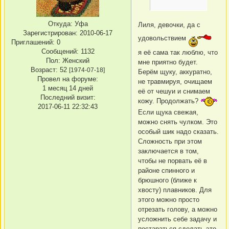
Откуда:
Уфа
Лиля, девочки, да с
Зарегистрирован
: 2010-06-17
удовольствием
Приглашений:
0
Сообщений:
1132
я её сама так люблю, что
Пол:
Женский
мне приятно будет.
Возраст:
52
[1974-07-18]
Берём щуку, аккуратно,
Провел на форуме:
не травмируя, очищаем
1 месяц 14 дней
её от чешуи и снимаем
Последний визит:
кожу. Продолжать?
2017-06-11 22:32:43
Если щука свежая,
можно снять чулком. Это
особый шик надо сказать.
Сложность при этом
заключается в том,
чтобы не порвать её в
районе спинного и
брюшного (ближе к
хвосту) плавников. Для
этого можно просто
отрезать голову, а можно
усложнить себе задачу и
постараться сделать это