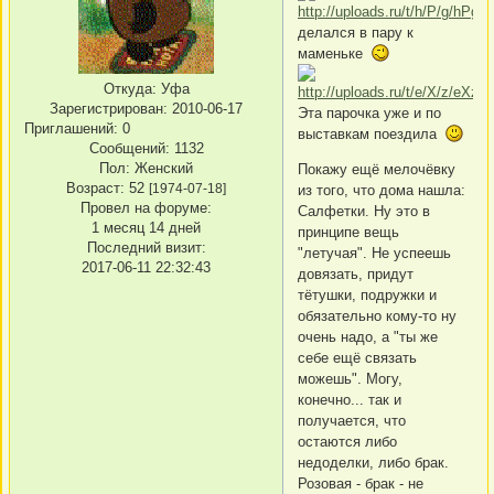
делался в пару к
маменьке
Откуда:
Уфа
Зарегистрирован
: 2010-06-17
Эта парочка уже и по
Приглашений:
0
выставкам поездила
Сообщений:
1132
Пол:
Женский
Покажу ещё мелочёвку
Возраст:
52
[1974-07-18]
из того, что дома нашла:
Провел на форуме:
Салфетки. Ну это в
1 месяц 14 дней
принципе вещь
Последний визит:
"летучая". Не успеешь
2017-06-11 22:32:43
довязать, придут
тётушки, подружки и
обязательно кому-то ну
очень надо, а "ты же
себе ещё связать
можешь". Могу,
конечно... так и
получается, что
остаются либо
недоделки, либо брак.
Розовая - брак - не