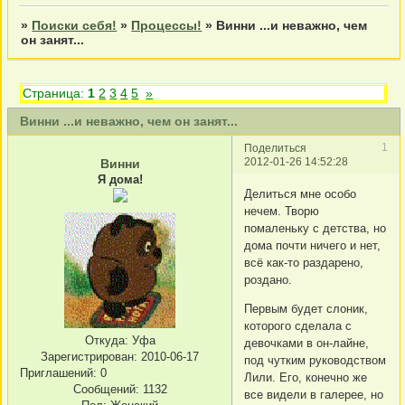
»
Поиски себя!
»
Процессы!
»
Винни ...и неважно, чем
он занят...
Страница:
1
2
3
4
5
»
Винни ...и неважно, чем он занят...
1
Поделиться
2012-01-26 14:52:28
Винни
Я дома!
Делиться мне особо
нечем. Творю
помаленьку с детства, но
дома почти ничего и нет,
всё как-то раздарено,
роздано.
Первым будет слоник,
которого сделала с
Откуда:
Уфа
девочками в он-лайне,
Зарегистрирован
: 2010-06-17
под чутким руководством
Приглашений:
0
Лили. Его, конечно же
Сообщений:
1132
все видели в галерее, но