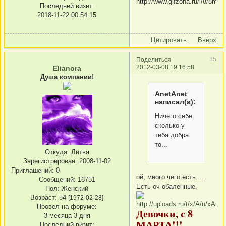
Последний визит:
2018-11-22 00:54:15
Цитировать
Вверх
35
Поделиться
2012-03-08 19:16:58
Elianora
Душа компании!
AnetAnet
написал(а):
Ничего себе
сколько у
тебя добра
то...
Откуда:
Литва
Зарегистрирован
: 2008-11-02
Приглашений:
0
ой, много чего есть....
Сообщений:
16751
Есть оч обаленные.
Пол:
Женский
Возраст:
54
[1972-02-28]
Провел на форуме:
Девочки, с 8
3 месяца 3 дня
МАРТА!!!
Последний визит: