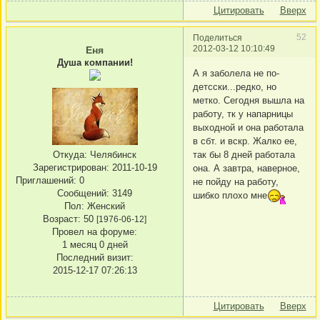
Цитировать
Вверх
52
Поделиться
2012-03-12 10:10:49
Еня
Душа компании!
А я заболела не по-
детсски...редко, но
метко. Сегодня вышла на
работу, тк у напарницы
выходной и она работала
в сбт. и вскр. Жалко ее,
Откуда:
Челябинск
так бы 8 дней работала
Зарегистрирован
: 2011-10-19
она. А завтра, наверное,
Приглашений:
0
не пойду на работу,
Сообщений:
3149
шибко плохо мне
Пол:
Женский
Возраст:
50
[1976-06-12]
Провел на форуме:
1 месяц 0 дней
Последний визит:
2015-12-17 07:26:13
Цитировать
Вверх