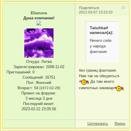
32
Поделиться
2012-03-07 23:23:10
Elianora
Душа компании!
Tatuhka#
написал(а):
Ничего себе
у народа
фантазия
Откуда:
Литва
Зарегистрирован
: 2008-11-02
без границ фантазия.
Приглашений:
0
Нам так не обкуриться
Сообщений:
16751
Да там много
Пол:
Женский
Возраст:
54
симпотных кикимар
[1972-02-28]
Провел на форуме:
3 месяца 3 дня
Последний визит:
2023-02-22 23:05:56
Цитировать
Вверх