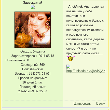
Завсегдатай
AnetAnet
, Ань. девочки,
вот нашла у себя
пайетки. они
полупрозрачные белые с
каким то розовым
перламутровым отливом,
и еще немного
сиреневых, какое дерево
можно из этого потом
сплести? я вот и не
Откуда:
Украина
придумаю сама никак....
Зарегистрирован
: 2011-05-18
Приглашений:
0
Сообщений:
569
Пол:
Женский
Возраст:
53
[1973-04-05]
Провел на форуме:
16 дней 1 час
Последний визит:
2024-12-29 02:35:57
Цитировать
Вверх