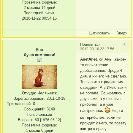
Провел на форуме:
2 месяца 14 дней
Последний визит:
2018-11-22 00:54:15
Цитировать
Вверх
45
Поделиться
2012-03-10 22:17:56
Еня
Душа компании!
AnetAnet
, ой Ань...какое-
то впечатление
двойственное. Вроде 4
дня, а ничего не сделано.
Только что к родителям
съездили. А в Икею так и
Откуда:
Челябинск
не попала. Собирались с
Зарегистрирован
: 2011-10-19
друзьями, а у них сын
Приглашений:
0
приболел, а я уже
Сообщений:
3149
настроилась
Еще и
Пол:
Женский
кот приболел, если не
Возраст:
50
[1976-06-12]
пройдет у него, то повезу
Провел на форуме:
завтра к врачу...
1 месяц 0 дней