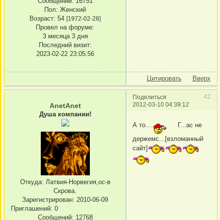
Сообщений:
16751
Пол:
Женский
Возраст:
54
[1972-02-28]
Провел на форуме:
3 месяца 3 дня
Последний визит:
2023-02-22 23:05:56
Цитировать
Вверх
42
Поделиться
2012-03-10 04:39:12
AnetAnet
Душа компании!
А то....
Г...ас не
держемс...[взломанный
сайт]
Откуда:
Латвия-Норвегия,ос-в
Скрова.
Зарегистрирован
: 2010-06-09
Приглашений:
0
Сообщений:
12768