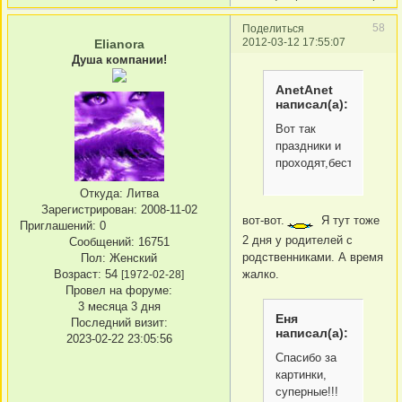
58
Поделиться
2012-03-12 17:55:07
Elianora
Душа компании!
AnetAnet
написал(а):
Вот так
праздники и
проходят,бестолково
Откуда:
Литва
Зарегистрирован
: 2008-11-02
вот-вот.
Я тут тоже
Приглашений:
0
2 дня у родителей с
Сообщений:
16751
родственниками. А время
Пол:
Женский
жалко.
Возраст:
54
[1972-02-28]
Провел на форуме:
3 месяца 3 дня
Еня
Последний визит:
написал(а):
2023-02-22 23:05:56
Спасибо за
картинки,
суперные!!!