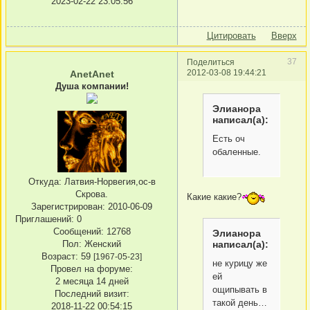
2023-02-22 23:05:56
Цитировать
Вверх
37
Поделиться
2012-03-08 19:44:21
AnetAnet
Душа компании!
Элианора
написал(а):
Есть оч
обаленные.
Откуда:
Латвия-Норвегия,ос-в
Скрова.
Какие какие?
Зарегистрирован
: 2010-06-09
Приглашений:
0
Сообщений:
12768
Элианора
написал(а):
Пол:
Женский
Возраст:
59
[1967-05-23]
не курицу же
Провел на форуме:
ей
2 месяца 14 дней
ощипывать в
Последний визит:
такой день…
2018-11-22 00:54:15