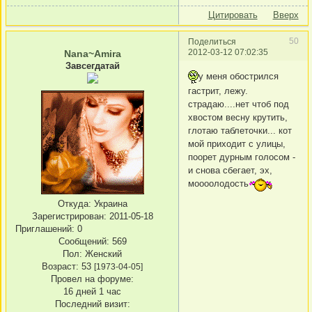
Цитировать
Вверх
50
Поделиться
2012-03-12 07:02:35
Nana~Amira
Завсегдатай
у меня обострился
гастрит, лежу.
страдаю....нет чтоб под
хвостом весну крутить,
глотаю таблеточки... кот
мой приходит с улицы,
поорет дурным голосом -
и снова сбегает, эх,
моооолодость
Откуда:
Украина
Зарегистрирован
: 2011-05-18
Приглашений:
0
Сообщений:
569
Пол:
Женский
Возраст:
53
[1973-04-05]
Провел на форуме:
16 дней 1 час
Последний визит: