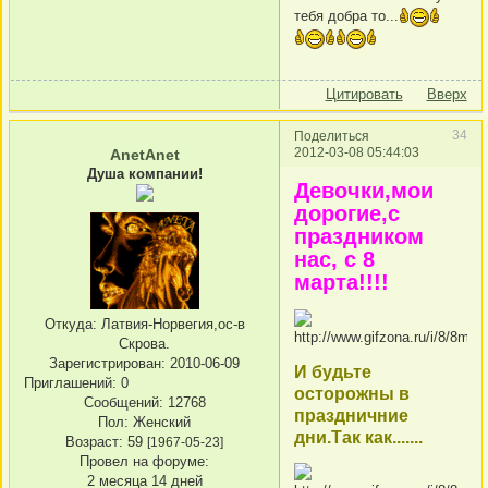
тебя добра то...
Цитировать
Вверх
34
Поделиться
2012-03-08 05:44:03
AnetAnet
Душа компании!
Девочки,мои
дорогие,с
праздником
нас, с 8
марта!!!!
Откуда:
Латвия-Норвегия,ос-в
Скрова.
Зарегистрирован
: 2010-06-09
И будьте
Приглашений:
0
осторожны в
Сообщений:
12768
праздничние
Пол:
Женский
дни.Так как.......
Возраст:
59
[1967-05-23]
Провел на форуме:
2 месяца 14 дней