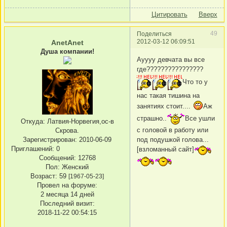
Цитировать
Вверх
49
Поделиться
2012-03-12 06:09:51
AnetAnet
Душа компании!
Ауууу девчата вы все
где????????????????
Что то у
нас такая тишина на
занятиях стоит....
Аж
страшно..
Все ушли
Откуда:
Латвия-Норвегия,ос-в
с головой в работу или
Скрова.
под подушкой голова...
Зарегистрирован
: 2010-06-09
Приглашений:
0
[взломанный сайт]
Сообщений:
12768
Пол:
Женский
Возраст:
59
[1967-05-23]
Провел на форуме:
2 месяца 14 дней
Последний визит:
2018-11-22 00:54:15