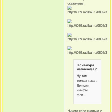
сказанешь..
Элианора
написал(а):
Ну там
темкак такая:
Дриады,
нимфы,
феи...
Ничего себе сколько у