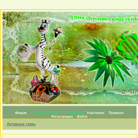
Форум
Личные топики
Награды
Участники
Правила
Регистрация
Войти
Активные темы