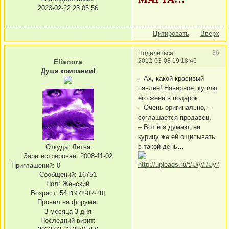
2023-02-22 23:05:56
Цитировать
Вверх
36
Поделиться
2012-03-08 19:18:46
Elianora
Душа компании!
– Ах, какой красивый
павлин! Наверное, куплю
его жене в подарок.
– Очень оригинально, –
соглашается продавец.
– Вот и я думаю, не
курицу же ей ощипывать
в такой день…
Откуда:
Литва
Зарегистрирован
: 2008-11-02
Приглашений:
0
Сообщений:
16751
Пол:
Женский
Возраст:
54
[1972-02-28]
Провел на форуме:
3 месяца 3 дня
Последний визит: