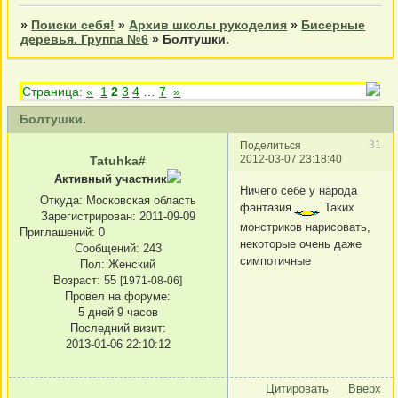
»
Поиски себя!
»
Архив школы рукоделия
»
Бисерные
деревья. Группа №6
»
Болтушки.
Страница:
«
1
2
3
4
…
7
»
Болтушки.
31
Поделиться
2012-03-07 23:18:40
Tatuhka#
Активный участник
Ничего себе у народа
Откуда:
Московская область
фантазия
Таких
Зарегистрирован
: 2011-09-09
монстриков нарисовать,
Приглашений:
0
некоторые очень даже
Сообщений:
243
симпотичные
Пол:
Женский
Возраст:
55
[1971-08-06]
Провел на форуме:
5 дней 9 часов
Последний визит:
2013-01-06 22:10:12
Цитировать
Вверх