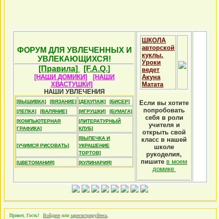
ШКОЛА
авторской
ФОРУМ ДЛЯ УВЛЕЧЕННЫХ И
куклы.
УВЛЕКАЮЩИХСЯ!
Уроки
[Правила]
[F.A.Q.]
ведет
[НАШИ ДОМИКИ]
[НАШИ
Акуна
ХВАСТУШКИ]
Матата
НАШИ УВЛЕЧЕНИЯ
[ВЫШИВКА]
[ВЯЗАНИЕ]
[ДЕКУПАЖ]
[БИСЕР]
Если вы хотите
попробовать
[ЛЕПКА]
[ВАЛЯНИЕ]
[ИГРУШКИ]
[БУМАГА]
себя в роли
[КОМПЬЮТЕРНАЯ
[ЛИТЕРАТУРНЫЙ
учителя и
ГРАФИКА]
КЛУБ]
открыть свой
[ВЫПЕЧКА И
класс в нашей
[УЧИМСЯ РИСОВАТЬ]
УКРАШЕНИЕ
школе
ТОРТОВ]
рукоделия,
пишите
в моем
[ЦВЕТОМАНИЯ]
[КУЛИНАРИЯ]
домике
Привет, Гость!
Войдите
или
зарегистрируйтесь
.