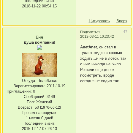
Последний визит:
2018-11-22 00:54:15
Цитировать
Вверх
47
Поделиться
2012-03-11 10:23:42
Еня
Душа компании!
AnetAnet
, он стал в
туалет жидко с кровью
ходить...и не в лоток, так
с ним никогда не было.
Решили еще денек
посмотреть, вроде
Откуда:
Челябинск
сегодня не ходил так
Зарегистрирован
: 2011-10-19
Приглашений:
0
Сообщений:
3149
Пол:
Женский
Возраст:
50
[1976-06-12]
Провел на форуме:
1 месяц 0 дней
Последний визит:
2015-12-17 07:26:13