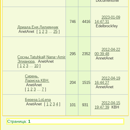
Documenttnw
2023-01-09
746
4416
14:47:31
Edelbrockfey
Дриада.Еня.Лилиянчик
AnetAnet
[
1
2
3
…
25
]
2012-04-22
295
2352
00:39:48
Сосны.Tatuhka#,Nana~Amira,vinibu,Ксюта,
AnnetAnet
Элианора,
AnetAnet
[
1
2
3
…
10
]
Сирень.
2012-04-19
Лариска.КВН.
204
1515
16:44:27
AnetAnet
AnnetAnet
[
1
2
3
…
7
]
Береза.LoLena
2012-04-15
AnetAnet
[
1
2
3
4
]
101
931
19:47:39
КВН
Страница:
1