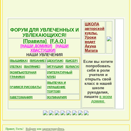
ШКОЛА
авторской
ФОРУМ ДЛЯ УВЛЕЧЕННЫХ И
куклы.
УВЛЕКАЮЩИХСЯ!
Уроки
[Правила]
[F.A.Q.]
ведет
[НАШИ ДОМИКИ]
[НАШИ
Акуна
ХВАСТУШКИ]
Матата
НАШИ УВЛЕЧЕНИЯ
[ВЫШИВКА]
[ВЯЗАНИЕ]
[ДЕКУПАЖ]
[БИСЕР]
Если вы хотите
попробовать
[ЛЕПКА]
[ВАЛЯНИЕ]
[ИГРУШКИ]
[БУМАГА]
себя в роли
[КОМПЬЮТЕРНАЯ
[ЛИТЕРАТУРНЫЙ
учителя и
ГРАФИКА]
КЛУБ]
открыть свой
[ВЫПЕЧКА И
класс в нашей
[УЧИМСЯ РИСОВАТЬ]
УКРАШЕНИЕ
школе
ТОРТОВ]
рукоделия,
пишите
в моем
[ЦВЕТОМАНИЯ]
[КУЛИНАРИЯ]
домике
Привет, Гость!
Войдите
или
зарегистрируйтесь
.