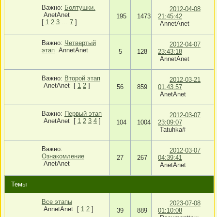
Важно:
Болтушки.
2012-04-08
AnetAnet
195
1473
21:45:42
[
1
2
3
…
7
]
AnnetAnet
Важно:
Четвертый
2012-04-07
этап
AnnetAnet
5
128
23:43:18
AnnetAnet
Важно:
Второй этап
2012-03-21
AnetAnet
[
1
2
]
56
859
01:43:57
AnetAnet
Важно:
Первый этап
2012-03-07
AnetAnet
[
1
2
3
4
]
104
1004
23:09:07
Tatuhka#
Важно:
2012-03-07
Ознакомление
27
267
04:39:41
AnetAnet
AnetAnet
Темы
Все этапы
2023-07-08
AnnetAnet
[
1
2
]
39
889
01:10:08