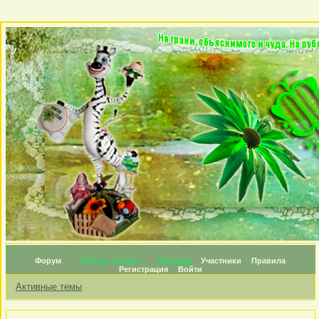
Форум
Личные топики
Награды
Участники
Правила
Регистрация
Войти
Активные темы