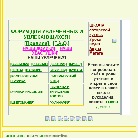
ШКОЛА
авторской
ФОРУМ ДЛЯ УВЛЕЧЕННЫХ И
куклы.
УВЛЕКАЮЩИХСЯ!
Уроки
[Правила]
[F.A.Q.]
ведет
[НАШИ ДОМИКИ]
[НАШИ
Акуна
ХВАСТУШКИ]
Матата
НАШИ УВЛЕЧЕНИЯ
[ВЫШИВКА]
[ВЯЗАНИЕ]
[ДЕКУПАЖ]
[БИСЕР]
Если вы хотите
попробовать
[ЛЕПКА]
[ВАЛЯНИЕ]
[ИГРУШКИ]
[БУМАГА]
себя в роли
[КОМПЬЮТЕРНАЯ
[ЛИТЕРАТУРНЫЙ
учителя и
ГРАФИКА]
КЛУБ]
открыть свой
[ВЫПЕЧКА И
класс в нашей
[УЧИМСЯ РИСОВАТЬ]
УКРАШЕНИЕ
школе
ТОРТОВ]
рукоделия,
пишите
в моем
[ЦВЕТОМАНИЯ]
[КУЛИНАРИЯ]
домике
Привет, Гость!
Войдите
или
зарегистрируйтесь
.