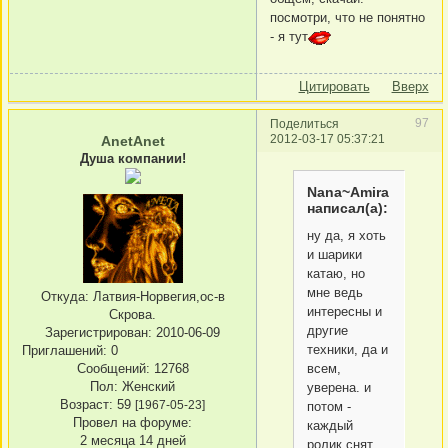
посмотри, что не понятно
- я тут
Цитировать
Вверх
97
Поделиться
2012-03-17 05:37:21
AnetAnet
Душа компании!
Nana~Amira
написал(а):
ну да, я хоть
и шарики
катаю, но
мне ведь
Откуда:
Латвия-Норвегия,ос-в
интересны и
Скрова.
другие
Зарегистрирован
: 2010-06-09
техники, да и
Приглашений:
0
всем,
Сообщений:
12768
Пол:
Женский
уверена. и
Возраст:
59
[1967-05-23]
потом -
Провел на форуме:
каждый
2 месяца 14 дней
ролик снят