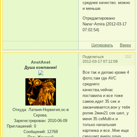
среднее качество. можно
и меньше.
Отредактировано
Nana~Amira (2012-03-17
07:02:54)
Цитировать
Вверх
112
Поделиться
2012-03-17 07:12:08
AnetAnet
Душа компании!
Все так и делаю кроме 4
фото,там где AVC
среднего
качества,чейчас
поставила и все тоже
самое,идет 35 сек и
заканчивается,вон у тебя
Откуда:
Латвия-Норвегия,ос-в
ролик 2мин21 сек шел, у
Скрова.
меня 35 сеMulti-к и
Зарегистрирован
: 2010-06-09
только начальная
Приглашений:
0
картинка и все..Мне еще
Сообщений:
12768
смущает внизу одна