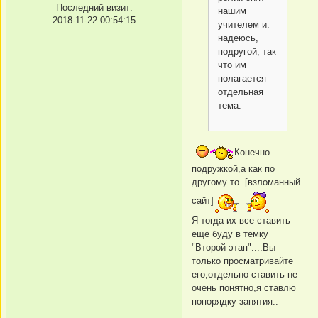
Последний визит:
нашим
2018-11-22 00:54:15
учителем и.
надеюсь,
подругой, так
что им
полагается
отдельная
тема.
Конечно
подружкой,а как по
другому то..[взломанный
сайт]
Я тогда их все ставить
еще буду в темку
"Второй этап"....Вы
только просматривайте
его,отдельно ставить не
очень понятно,я ставлю
попорядку занятия..