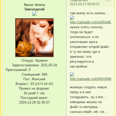
Поделиться
2012-03-17 05:59:27
Nana~Amira
Завсегдатай
там внизу есть кнопка -
нужно снять галочку,
тогда не будет
отключаться. и по
умолчанию прога
отправляет второй файл
в ту же папку где и
оригинал, это
Откуда:
Украина
регулируется в
Зарегистрирован
: 2011-05-18
настройках
Приглашений:
0
Сообщений:
569
Пол:
Женский
Возраст:
53
[1973-04-05]
можешь создать новую
Провел на форуме:
папку и в нее
16 дней 1 час
складывать, ну а вес -
Последний визит:
наводишь мышку на
2024-12-29 02:35:57
файл и смотришь -
сколько кбайт, мб, гиг....