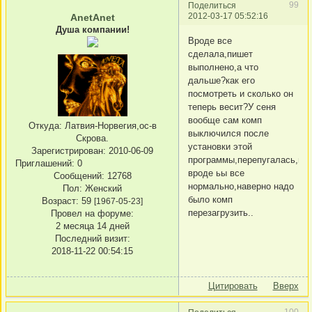
99
Поделиться
2012-03-17 05:52:16
AnetAnet
Душа компании!
Вроде все
сделала,пишет
выполнено,а что
дальше?как его
посмотреть и сколько он
теперь весит?У сеня
вообще сам комп
Откуда:
Латвия-Норвегия,ос-в
выключился после
Скрова.
установки этой
Зарегистрирован
: 2010-06-09
программы,перепугалась,но
Приглашений:
0
вроде ьы все
Сообщений:
12768
нормально,наверно надо
Пол:
Женский
было комп
Возраст:
59
[1967-05-23]
перезагрузить..
Провел на форуме:
2 месяца 14 дней
Последний визит:
2018-11-22 00:54:15
Цитировать
Вверх
100