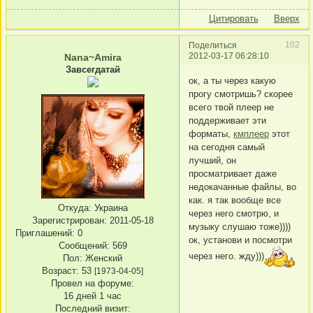
Цитировать
Вверх
102
Поделиться
2012-03-17 06:28:10
Nana~Amira
Завсегдатай
ок, а ты через какую
прогу смотришь? скорее
всего твой плеер не
поддерживает эти
форматы,
кмплеер
этот
на сегодня самый
лучший, он
просматривает даже
недокачанные файлы, во
как. я так вообще все
Откуда:
Украина
через него смотрю, и
Зарегистрирован
: 2011-05-18
музыку слушаю тоже))))
Приглашений:
0
ок, установи и посмотри
Сообщений:
569
через него. жду)))
Пол:
Женский
Возраст:
53
[1973-04-05]
Провел на форуме:
16 дней 1 час
Последний визит: