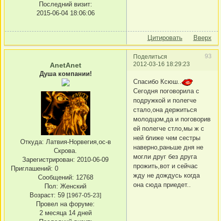
Последний визит:
2015-06-04 18:06:06
Цитировать
Вверх
93
Поделиться
2012-03-16 18:29:23
AnetAnet
Душа компании!
Спасибо Ксюш..
Сегодня поговорила с
подружкой и полегче
стало,она держиться
молодцом,да и поговорив
ей полегче стло,мы ж с
ней ближе чем сестры
Откуда:
Латвия-Норвегия,ос-в
наверно,раньше дня не
Скрова.
могли друг без друга
Зарегистрирован
: 2010-06-09
прожить,вот и сейчас
Приглашений:
0
жду не дождусь когда
Сообщений:
12768
она сюда приедет..
Пол:
Женский
Возраст:
59
[1967-05-23]
Провел на форуме:
2 месяца 14 дней