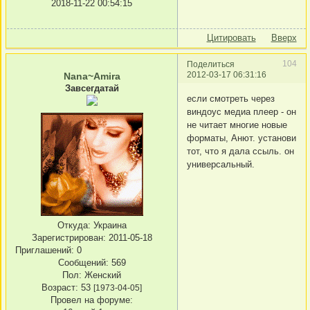
2018-11-22 00:54:15
Цитировать
Вверх
104
Поделиться
2012-03-17 06:31:16
Nana~Amira
Завсегдатай
если смотреть через
виндоус медиа плеер - он
не читает многие новые
форматы, Анют. установи
тот, что я дала ссыль. он
универсальный.
Откуда:
Украина
Зарегистрирован
: 2011-05-18
Приглашений:
0
Сообщений:
569
Пол:
Женский
Возраст:
53
[1973-04-05]
Провел на форуме: