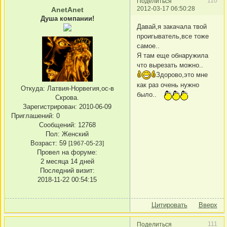
110
Поделиться
2012-03-17 06:50:28
AnetAnet
Душа компании!
Давай,я закачала твой
проигыватель,все тоже
самое..
Я там еще обнаружила
что вырезать можно..
Здорово,это мне
как раз очень нужно
Откуда:
Латвия-Норвегия,ос-в
было..
Скрова.
Зарегистрирован
: 2010-06-09
Приглашений:
0
Сообщений:
12768
Пол:
Женский
Возраст:
59
[1967-05-23]
Провел на форуме:
2 месяца 14 дней
Последний визит:
2018-11-22 00:54:15
Цитировать
Вверх
111
Поделиться