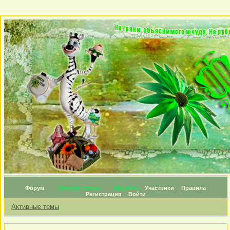
Форум
Личные топики
Награды
Участники
Правила
Регистрация
Войти
Активные темы