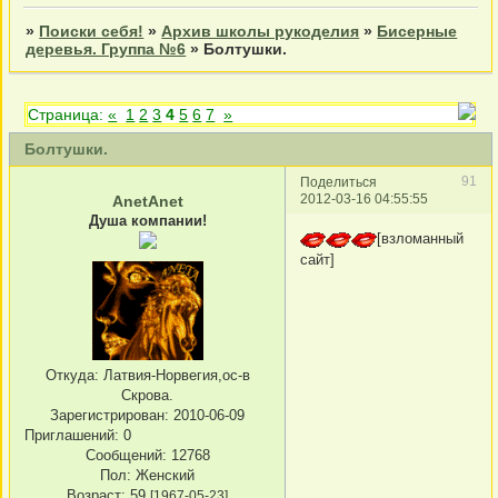
»
Поиски себя!
»
Архив школы рукоделия
»
Бисерные
деревья. Группа №6
»
Болтушки.
Страница:
«
1
2
3
4
5
6
7
»
Болтушки.
91
Поделиться
2012-03-16 04:55:55
AnetAnet
Душа компании!
[взломанный
сайт]
Откуда:
Латвия-Норвегия,ос-в
Скрова.
Зарегистрирован
: 2010-06-09
Приглашений:
0
Сообщений:
12768
Пол:
Женский
Возраст:
59
[1967-05-23]