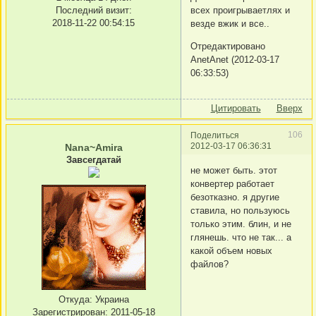
Последний визит:
всех проигрываетлях и
2018-11-22 00:54:15
везде вжик и все..
Отредактировано
AnetAnet (2012-03-17
06:33:53)
Цитировать
Вверх
106
Поделиться
2012-03-17 06:36:31
Nana~Amira
Завсегдатай
не может быть. этот
конвертер работает
безотказно. я другие
ставила, но пользуюсь
только этим. блин, и не
глянешь. что не так... а
какой объем новых
файлов?
Откуда:
Украина
Зарегистрирован
: 2011-05-18