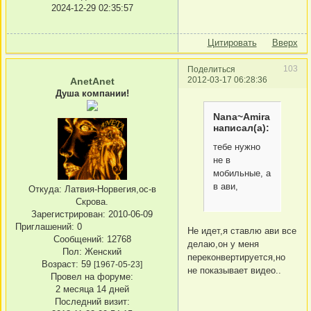
2024-12-29 02:35:57
Цитировать
Вверх
103
Поделиться
2012-03-17 06:28:36
AnetAnet
Душа компании!
Nana~Amira
написал(а):
тебе нужно
не в
мобильные, а
в ави,
Откуда:
Латвия-Норвегия,ос-в
Скрова.
Зарегистрирован
: 2010-06-09
Приглашений:
0
Не идет,я ставлю ави все
Сообщений:
12768
делаю,он у меня
Пол:
Женский
переконвертируется,но
Возраст:
59
[1967-05-23]
не показывает видео..
Провел на форуме:
2 месяца 14 дней
Последний визит: