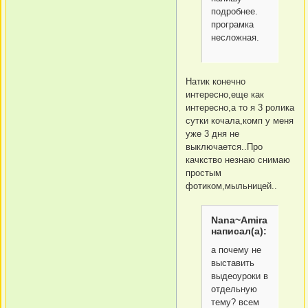
подробнее.
програмка
несложная.
Натик конечно
интересно,еще как
интересно,а то я 3 ролика
сутки кочала,комп у меня
уже 3 дня не
выключается..Про
качкство незнаю снимаю
простым
фотиком,мыльницей..
Nana~Amira
написал(а):
а почему не
выставить
выдеоуроки в
отдельную
тему? всем