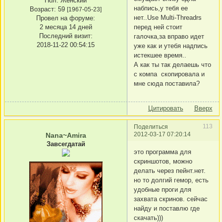
Пол:
Женский
набпись,у тебя ее
Возраст:
59
[1967-05-23]
нет..Use Multi-Threadrs
Провел на форуме:
перед ней стоит
2 месяца 14 дней
Последний визит:
галочка,за вправо идет
2018-11-22 00:54:15
уже как и утебя надпись
истекшее время..
А как ты так делаешь что
с компа скопировала и
мне сюда поставила?
Цитировать
Вверх
113
Поделиться
2012-03-17 07:20:14
Nana~Amira
Завсегдатай
это программа для
скриншотов, можно
делать через пейнт.нет.
но то долгий гемор, есть
удобные проги для
захвата скринов. сейчас
найду и поставлю где
скачать)))