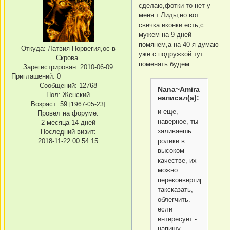
сделаю,фотки то нет у
меня т.Лиды,но вот
свечка иконки есть,с
мужем на 9 дней
помянем,а на 40 я думаю
Откуда:
Латвия-Норвегия,ос-в
уже с подружкой тут
Скрова.
поменать будем..
Зарегистрирован
: 2010-06-09
Приглашений:
0
Сообщений:
12768
Nana~Amira
Пол:
Женский
написал(а):
Возраст:
59
[1967-05-23]
и еще,
Провел на форуме:
наверное, ты
2 месяца 14 дней
заливаешь
Последний визит:
ролики в
2018-11-22 00:54:15
высоком
качестве, их
можно
переконвертировать,
таксказать,
облегчить.
если
интересует -
напишу