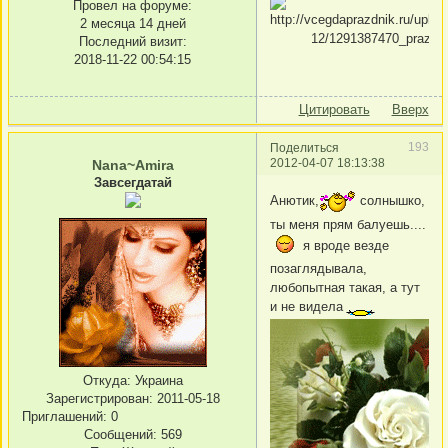
Провел на форуме:
2 месяца 14 дней
Последний визит:
2018-11-22 00:54:15
Цитировать
Вверх
193
Поделиться
2012-04-07 18:13:38
Nana~Amira
Завсегдатай
Анютик,
солнышко,
ты меня прям балуешь....
я вроде везде
позаглядывала,
любопытная такая, а тут
и не видела
Откуда:
Украина
Зарегистрирован
: 2011-05-18
Приглашений:
0
Сообщений:
569