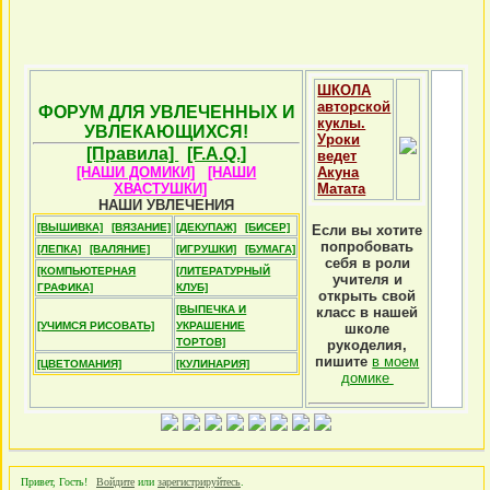
ШКОЛА
авторской
ФОРУМ ДЛЯ УВЛЕЧЕННЫХ И
куклы.
УВЛЕКАЮЩИХСЯ!
Уроки
[Правила]
[F.A.Q.]
ведет
[НАШИ ДОМИКИ]
[НАШИ
Акуна
ХВАСТУШКИ]
Матата
НАШИ УВЛЕЧЕНИЯ
[ВЫШИВКА]
[ВЯЗАНИЕ]
[ДЕКУПАЖ]
[БИСЕР]
Если вы хотите
попробовать
[ЛЕПКА]
[ВАЛЯНИЕ]
[ИГРУШКИ]
[БУМАГА]
себя в роли
[КОМПЬЮТЕРНАЯ
[ЛИТЕРАТУРНЫЙ
учителя и
ГРАФИКА]
КЛУБ]
открыть свой
[ВЫПЕЧКА И
класс в нашей
[УЧИМСЯ РИСОВАТЬ]
УКРАШЕНИЕ
школе
ТОРТОВ]
рукоделия,
пишите
в моем
[ЦВЕТОМАНИЯ]
[КУЛИНАРИЯ]
домике
Привет, Гость!
Войдите
или
зарегистрируйтесь
.