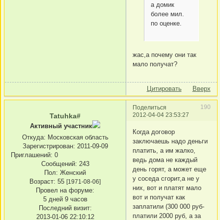
а домик
более мил.
по оценке.
жас,а почему они так
мало получат?
Цитировать
Вверх
190
Поделиться
2012-04-04 23:53:27
Tatuhka#
Активный участник
Когда договор
Откуда:
Московская область
заключаешь надо деньги
Зарегистрирован
: 2011-09-09
платить, а им жалко,
Приглашений:
0
ведь дома не каждый
Сообщений:
243
день горят, а может еще
Пол:
Женский
у соседа сгорит,а не у
Возраст:
55
[1971-08-06]
них, вот и платят мало
Провел на форуме:
вот и получат как
5 дней 9 часов
заплатили (300 000 руб-
Последний визит:
платили 2000 руб, а за
2013-01-06 22:10:12