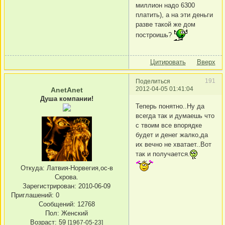
миллион надо 6300
платить), а на эти деньги
разве такой же дом
построишь?
Цитировать
Вверх
191
Поделиться
2012-04-05 01:41:04
AnetAnet
Душа компании!
Теперь понятно..Ну да
всегда так и думаешь что
с твоим все впорядке
будет и денег жалко,да
их вечно не хватает..Вот
так и получается.
Откуда:
Латвия-Норвегия,ос-в
Скрова.
Зарегистрирован
: 2010-06-09
Приглашений:
0
Сообщений:
12768
Пол:
Женский
Возраст:
59
[1967-05-23]