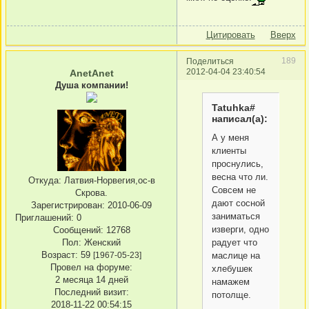
Цитировать
Вверх
189
Поделиться
2012-04-04 23:40:54
AnetAnet
Душа компании!
Tatuhka#
написал(а):
А у меня
клиенты
проснулись,
весна что ли.
Откуда:
Латвия-Норвегия,ос-в
Совсем не
Скрова.
дают сосной
Зарегистрирован
: 2010-06-09
заниматься
Приглашений:
0
изверги, одно
Сообщений:
12768
Пол:
Женский
радует что
Возраст:
59
[1967-05-23]
маслице на
Провел на форуме:
хлебушек
2 месяца 14 дней
намажем
Последний визит:
потолще.
2018-11-22 00:54:15