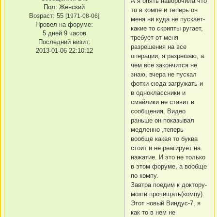
А я опять наворочила что
Пол:
Женский
то в компе и теперь он
Возраст:
55
[1971-08-06]
меня ни куда не пускает-
Провел на форуме:
какие то скрипты ругает,
5 дней 9 часов
требует от меня
Последний визит:
разрешения на все
2013-01-06 22:10:12
операции, я разрешаю, а
чем все закончится не
знаю, вчера не пускал
фотки сюда загружать и
в одноклассники и
смайлики не ставит в
сообщения. Видео
раньше он показывал
медленно ,теперь
вообще какая то буква
стоит и не реагирует на
нажатие. И это не только
в этом форуме, а вообще
по компу.
Завтра поедим к доктору-
мозги прочищать(компу).
Этот новый Виндус-7, я
как то в нем не