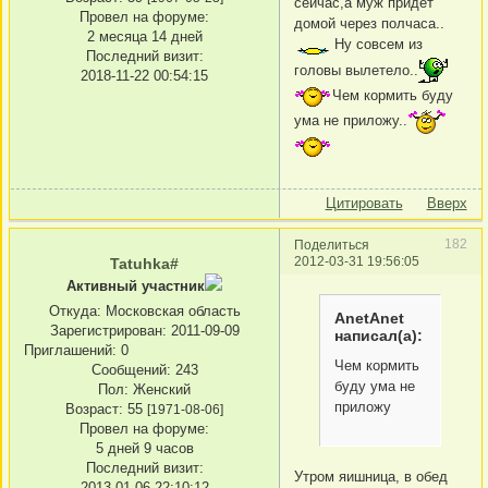
сейчас,а муж придет
Провел на форуме:
домой через полчаса..
2 месяца 14 дней
Ну совсем из
Последний визит:
головы вылетело..
2018-11-22 00:54:15
Чем кормить буду
ума не приложу..
Цитировать
Вверх
182
Поделиться
2012-03-31 19:56:05
Tatuhka#
Активный участник
Откуда:
Московская область
AnetAnet
Зарегистрирован
: 2011-09-09
написал(а):
Приглашений:
0
Чем кормить
Сообщений:
243
буду ума не
Пол:
Женский
приложу
Возраст:
55
[1971-08-06]
Провел на форуме:
5 дней 9 часов
Последний визит:
Утром яишница, в обед
2013-01-06 22:10:12