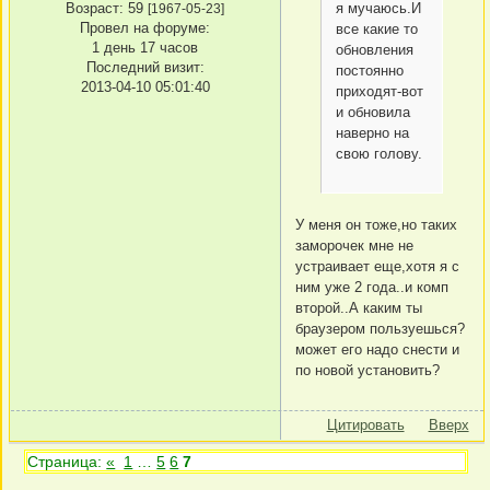
Возраст:
59
я мучаюсь.И
[1967-05-23]
Провел на форуме:
все какие то
1 день 17 часов
обновления
Последний визит:
постоянно
2013-04-10 05:01:40
приходят-вот
и обновила
наверно на
свою голову.
У меня он тоже,но таких
заморочек мне не
устраивает еще,хотя я с
ним уже 2 года..и комп
второй..А каким ты
браузером пользуешься?
может его надо снести и
по новой установить?
Цитировать
Вверх
Страница:
«
1
…
5
6
7