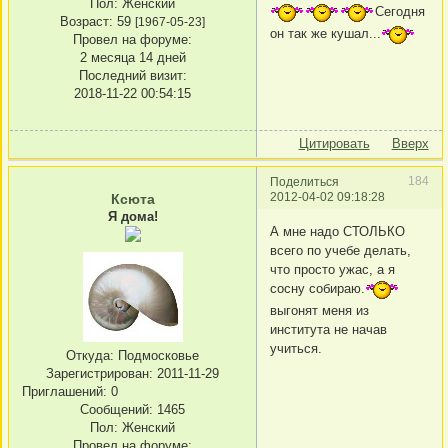
Пол:
Женский
Сегодня
Возраст:
59
[1967-05-23]
он так же кушал...
Провел на форуме:
2 месяца 14 дней
Последний визит:
2018-11-22 00:54:15
Цитировать
Вверх
184
Поделиться
2012-04-02 09:18:28
Ксюта
Я дома!
А мне надо СТОЛЬКО
всего по учебе делать,
что просто ужас, а я
сосну собираю.
выгонят меня из
института не начав
учиться.
Откуда:
Подмосковье
Зарегистрирован
: 2011-11-29
Приглашений:
0
Сообщений:
1465
Пол:
Женский
Провел на форуме: