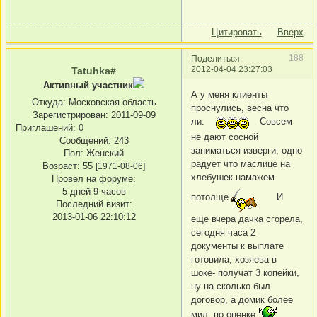
Цитировать
Вверх
188
Поделиться
2012-04-04 23:27:03
Tatuhka#
Активный участник
А у меня клиенты
Откуда:
Московская область
проснулись, весна что
Зарегистрирован
: 2011-09-09
ли.
Совсем
Приглашений:
0
не дают сосной
Сообщений:
243
заниматься изверги, одно
Пол:
Женский
радует что маслице на
Возраст:
55
[1971-08-06]
хлебушек намажем
Провел на форуме:
5 дней 9 часов
потолще.
И
Последний визит:
2013-01-06 22:10:12
еще вчера дачка сгорела,
сегодня часа 2
документы к выплате
готовила, хозяева в
шоке- получат 3 копейки,
ну на сколько был
договор, а домик более
мил. по оценке.