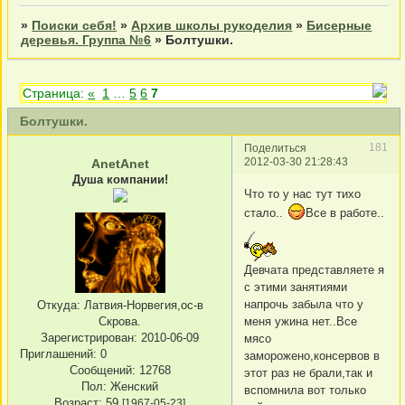
»
Поиски себя!
»
Архив школы рукоделия
»
Бисерные
деревья. Группа №6
»
Болтушки.
Страница:
«
1
…
5
6
7
Болтушки.
181
Поделиться
2012-03-30 21:28:43
AnetAnet
Душа компании!
Что то у нас тут тихо
стало..
Все в работе..
Девчата представляете я
с этими занятиями
напрочь забыла что у
Откуда:
Латвия-Норвегия,ос-в
Скрова.
меня ужина нет..Все
Зарегистрирован
: 2010-06-09
мясо
Приглашений:
0
заморожено,консервов в
Сообщений:
12768
этот раз не брали,так и
Пол:
Женский
вспомнила вот только
Возраст:
59
[1967-05-23]