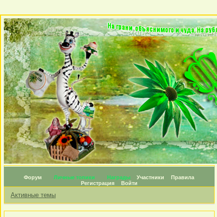
Форум
Личные топики
Награды
Участники
Правила
Регистрация
Войти
Активные темы