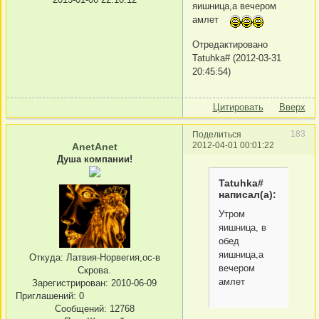
яишница,а вечером
амлет
Отредактировано
Tatuhka# (2012-03-31
20:45:54)
Цитировать
Вверх
183
Поделиться
2012-04-01 00:01:22
AnetAnet
Душа компании!
Tatuhka#
написал(а):
Утром
яишница, в
обед
яишница,а
Откуда:
Латвия-Норвегия,ос-в
вечером
Скрова.
амлет
Зарегистрирован
: 2010-06-09
Приглашений:
0
Сообщений:
12768