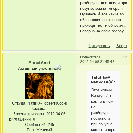
разберусь, поставили при
покупке компа теперь я
мучаюсь.И все какие то
обновления постоянно
приходят-вот и обновила
наверно на свою голову.
Цитировать
Вверх
196
Поделиться
2012-04-08 21:45:42
AnnetAnet
Активный участник
Tatuhka#
написал(а):
Этот новый
Виндус-7, я
как то в нем
Откуда:
Латвия-Норвегия,ос-в
не
Скрова.
разберусь,
Зарегистрирован
: 2012-04-06
поставили
Приглашений:
0
при покупке
Сообщений:
245
компа теперь
Пол:
Женский