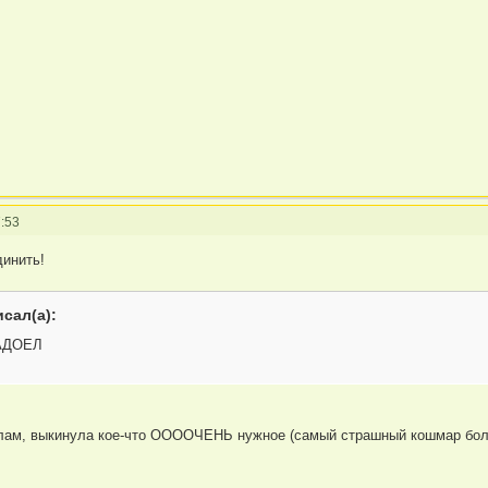
:53
динить!
сал(а):
АДОЕЛ
хлам, выкинула кое-что ООООЧЕНЬ нужное (самый страшный кошмар бол