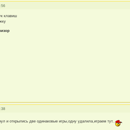
:56
ук клавиш
ижку
визор
:38
нул и открылись две одинаковые игры,одну удалила,играем тут..