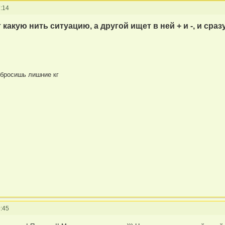
:14
какую нить ситуацию, а другой ищет в ней + и -, и сра
сбросишь лишние кг
:45