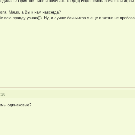
годилась! Приятно!! Мне и начинать тогда))) Надо психологической игро
озга. Мамо, а Вы к нам навсегда?
ебе всю правду узнаю))). Ну, и лучше блинчиков я еще в жизни не пробова
Л
:28
темы одинаковые?