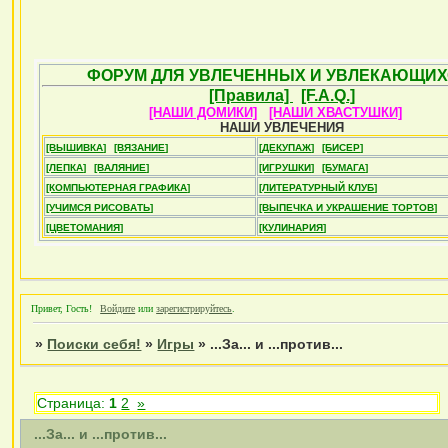
ФОРУМ ДЛЯ УВЛЕЧЕННЫХ И УВЛЕКАЮЩИХ
[Правила]
[F.A.Q.]
[НАШИ ДОМИКИ]
[НАШИ ХВАСТУШКИ]
НАШИ УВЛЕЧЕНИЯ
[ВЫШИВКА]
[ВЯЗАНИЕ]
[ДЕКУПАЖ]
[БИСЕР]
[ЛЕПКА]
[ВАЛЯНИЕ]
[ИГРУШКИ]
[БУМАГА]
[КОМПЬЮТЕРНАЯ ГРАФИКА]
[ЛИТЕРАТУРНЫЙ КЛУБ]
[УЧИМСЯ РИСОВАТЬ]
[ВЫПЕЧКА И УКРАШЕНИЕ ТОРТОВ]
[ЦВЕТОМАНИЯ]
[КУЛИНАРИЯ]
Привет, Гость!
Войдите
или
зарегистрируйтесь
.
»
Поиски себя!
»
Игры
»
...За... и ...против...
Страница:
1
2
»
...За... и ...против...