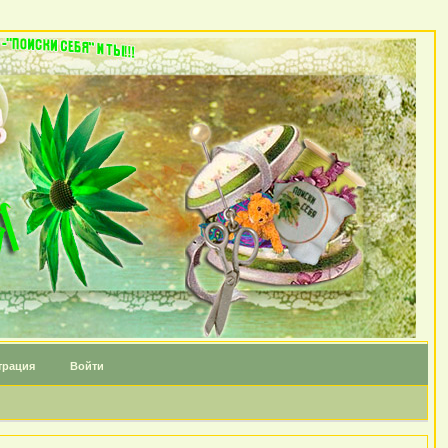
трация
Войти