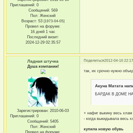
Приглашений:
0
Сообщений:
569
Пол:
Женский
Возраст:
53
[1973-04-05]
Провел на форуме:
16 дней 1 час
Последний визит:
2024-12-29 02:35:57
Поделиться
2012-04-10 22:17
Ладная штучка
Душа компании!
так, их срочно нужно объе
Акуна Матата напи
БАРДАК В ДОМЕ Н
Зарегистрирован
: 2010-06-03
+ нафиг выкину весь хлам
Приглашений:
0
- когда выкидывала весь 
Сообщений:
5405
Пол:
Женский
купила новую обувь
Провел на форуме: