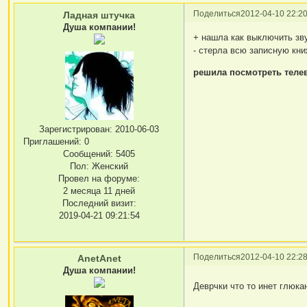
Поделиться
2012-04-10 22:20
Ладная штучка
Душа компании!
+ нашла как выключить зв
- стерла всю записную кн
решила посмотреть теле
Зарегистрирован
: 2010-06-03
Приглашений:
0
Сообщений:
5405
Пол:
Женский
Провел на форуме:
2 месяца 11 дней
Последний визит:
2019-04-21 09:21:54
Поделиться
2012-04-10 22:28
AnetAnet
Душа компании!
Деврчки что то инет глюка