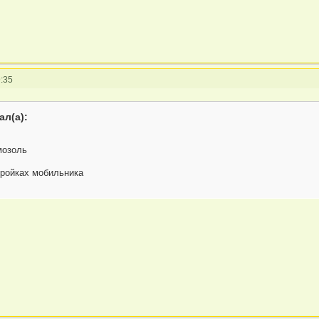
:35
ал(а):
мозоль
тройках мобильника