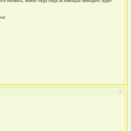
й это обозвать, можно тогда сюда за помощью приходить будет.
ла!
3