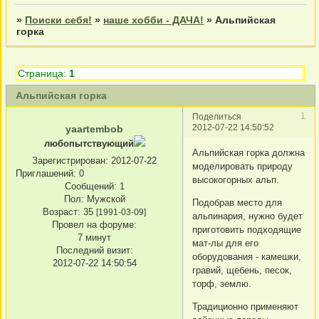
»
Поиски себя!
»
наше хобби - ДАЧА!
»
Альпийская
горка
Страница:
1
Альпийская горка
1
Поделиться
2012-07-22 14:50:52
yaartembob
любопытствующий
Альпийская горка должна
Зарегистрирован
: 2012-07-22
моделировать природу
Приглашений:
0
высокогорных альп.
Сообщений:
1
Пол:
Мужской
Подобрав место для
Возраст:
35
[1991-03-09]
альпинария, нужно будет
Провел на форуме:
приготовить подходящие
7 минут
мат-лы для его
Последний визит:
оборудования - камешки,
2012-07-22 14:50:54
гравий, щебень, песок,
торф, землю.
Традиционно применяют