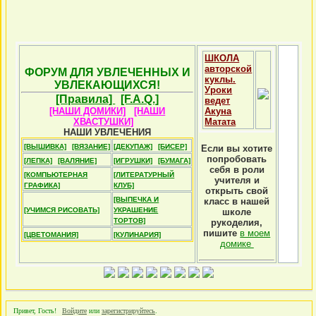
ШКОЛА
авторской
ФОРУМ ДЛЯ УВЛЕЧЕННЫХ И
куклы.
УВЛЕКАЮЩИХСЯ!
Уроки
[Правила]
[F.A.Q.]
ведет
[НАШИ ДОМИКИ]
[НАШИ
Акуна
ХВАСТУШКИ]
Матата
НАШИ УВЛЕЧЕНИЯ
[ВЫШИВКА]
[ВЯЗАНИЕ]
[ДЕКУПАЖ]
[БИСЕР]
Если вы хотите
попробовать
[ЛЕПКА]
[ВАЛЯНИЕ]
[ИГРУШКИ]
[БУМАГА]
себя в роли
[КОМПЬЮТЕРНАЯ
[ЛИТЕРАТУРНЫЙ
учителя и
ГРАФИКА]
КЛУБ]
открыть свой
[ВЫПЕЧКА И
класс в нашей
[УЧИМСЯ РИСОВАТЬ]
УКРАШЕНИЕ
школе
ТОРТОВ]
рукоделия,
пишите
в моем
[ЦВЕТОМАНИЯ]
[КУЛИНАРИЯ]
домике
Привет, Гость!
Войдите
или
зарегистрируйтесь
.