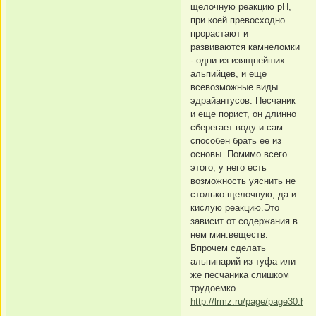
щелочную реакцию рН,
при коей превосходно
прорастают и
развиваются камнеломки
- одни из изящнейших
альпийцев, и еще
всевозможные виды
эдрайантусов. Песчаник
и еще порист, он длинно
сберегает воду и сам
способен брать ее из
основы. Помимо всего
этого, у него есть
возможность уяснить не
столько щелочную, да и
кислую реакцию.Это
зависит от содержания в
нем мин.веществ.
Впрочем сделать
альпинарий из туфа или
же песчаника слишком
трудоемко...
http://lrmz.ru/page/page30.htm