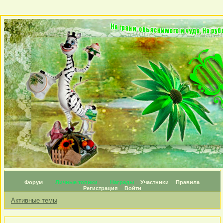
Форум
Личные топики
Награды
Участники
Правила
Регистрация
Войти
Активные темы