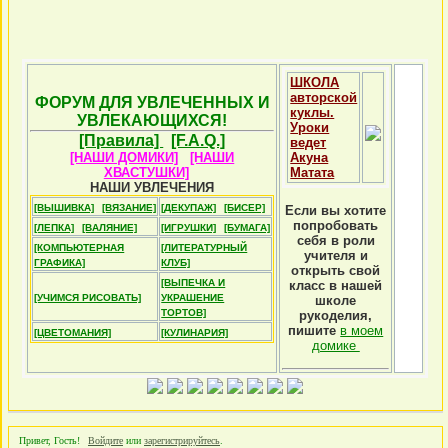
ШКОЛА
авторской
ФОРУМ ДЛЯ УВЛЕЧЕННЫХ И
куклы.
УВЛЕКАЮЩИХСЯ!
Уроки
[Правила]
[F.A.Q.]
ведет
[НАШИ ДОМИКИ]
[НАШИ
Акуна
ХВАСТУШКИ]
Матата
НАШИ УВЛЕЧЕНИЯ
[ВЫШИВКА]
[ВЯЗАНИЕ]
[ДЕКУПАЖ]
[БИСЕР]
Если вы хотите
попробовать
[ЛЕПКА]
[ВАЛЯНИЕ]
[ИГРУШКИ]
[БУМАГА]
себя в роли
[КОМПЬЮТЕРНАЯ
[ЛИТЕРАТУРНЫЙ
учителя и
ГРАФИКА]
КЛУБ]
открыть свой
[ВЫПЕЧКА И
класс в нашей
[УЧИМСЯ РИСОВАТЬ]
УКРАШЕНИЕ
школе
ТОРТОВ]
рукоделия,
пишите
в моем
[ЦВЕТОМАНИЯ]
[КУЛИНАРИЯ]
домике
Привет, Гость!
Войдите
или
зарегистрируйтесь
.