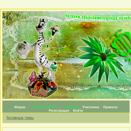
Форум
Личные топики
Награды
Участники
Правила
Регистрация
Войти
Активные темы