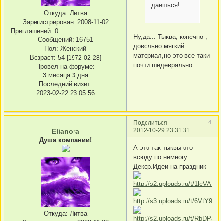
даешься!
Откуда:
Литва
Зарегистрирован
: 2008-11-02
Приглашений:
0
Ну,да... Тыква, конечно ,
Сообщений:
16751
довольно мягкий
Пол:
Женский
материал,но это все таки
Возраст:
54
[1972-02-28]
почти шедеврально...
Провел на форуме:
3 месяца 3 дня
Последний визит:
2023-02-22 23:05:56
4
Поделиться
2012-10-29 23:31:31
Elianora
Душа компании!
А это так тыквы ото
всюду по немногу.
Декор.Идеи на праздник
Откуда:
Литва