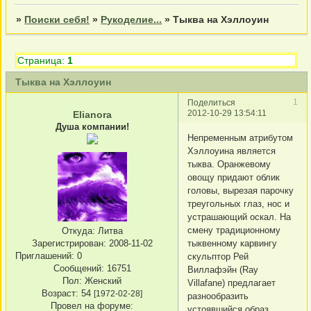
»
Поиски себя!
»
Рукоделие...
»
Тыква на Хэллоуин
Страница:
1
Тыква на Хэллоуин
1
Поделиться
2012-10-29 13:54:11
Elianora
Душа компании!
Непременным атрибутом
Хэллоуина является
тыква. Оранжевому
овощу придают облик
головы, вырезая парочку
треугольных глаз, нос и
устрашающий оскал. На
смену традиционному
Откуда:
Литва
Зарегистрирован
: 2008-11-02
тыквенному карвингу
Приглашений:
0
скульптор Рей
Сообщений:
16751
Виллафэйн (Ray
Пол:
Женский
Villafane) предлагает
Возраст:
54
[1972-02-28]
разнообразить
Провел на форуме:
устоявшийся образ,