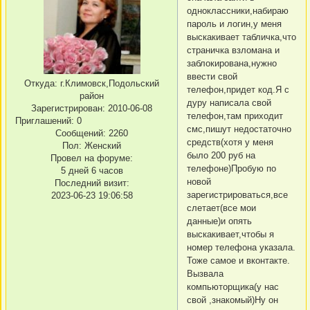
одноклассники,набираю
пароль и логин,у меня
выскакивает табличка,что
страничка взломана и
заблокирована,нужно
ввести свой
Откуда:
г.Климовск,Подольский
телефон,придет код.Я с
район
дуру написала свой
Зарегистрирован
: 2010-06-08
телефон,там приходит
Приглашений:
0
смс,пишут недостаточно
Сообщений:
2260
средств(хотя у меня
Пол:
Женский
было 200 руб на
Провел на форуме:
телефоне)Пробую по
5 дней 6 часов
новой
Последний визит:
зарегистрироваться,все
2023-06-23 19:06:58
слетает(все мои
данные)и опять
выскакивает,чтобы я
номер телефона указала.
Тоже самое и вконтакте.
Вызвала
компьюторщика(у нас
свой ,знакомый)Ну он