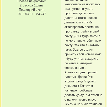
Провел на форуме:
наткнулась на проблему
2 месяца 1 день
там нужно пакупать
Последний визит:
програму даты свои
2015-03-01 17:43:47
давать а етого нельзя
делать или хотя бы
активировать временно
програмку зайти в свой
почту )) НО туда зайти я
не могу вирус убил мою
почту так что я бомжик
пака. Завтро с дачи
принесу свой новый комп
. буду учится заходить
по нему в интернет .
чертов аппле .
А мне сегодня пришел
пластик Дарви Рок
ждала првда 5 целых
дней его ) Так что я
начинаю пробовать
делать куклу. Хм странно
с панели меню вирус
исчез ю но знаю точно он