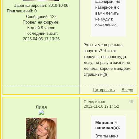
шарнирки, но
Зарегистрирован
: 2010-10-06
наверное я с
Приглашений:
0
вами лепить
Сообщений:
122
не буду к
Провел на форуме:
сожалению.
5 дней 9 часов
Последний визит:
2025-04-06 17:13:26
Это ты меня решила
запугать? Я и так
трясусь, не знаю куда
лезу, ни разу в жизни не
лепила, короче мандраж
страшный((((
Цитировать
Вверх
48
Поделиться
2012-11-16 19:14:52
Лиля
Мариша Ч
написал(а):
Это ты меня