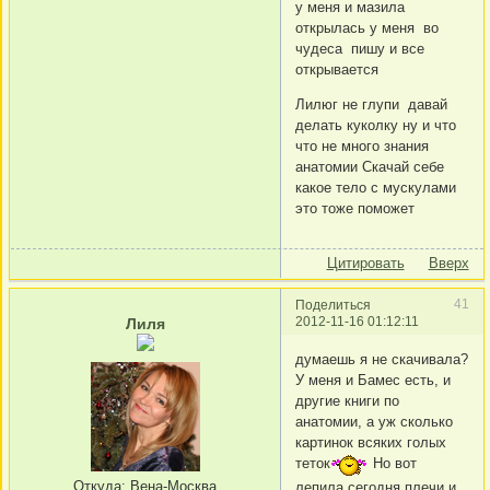
у меня и мазила
открылась у меня во
чудеса пишу и все
открывается
Лилюг не глупи давай
делать куколку ну и что
что не много знания
анатомии Скачай себе
какое тело с мускулами
это тоже поможет
Цитировать
Вверх
41
Поделиться
2012-11-16 01:12:11
Лиля
думаешь я не скачивала?
У меня и Бамес есть, и
другие книги по
анатомии, а уж сколько
картинок всяких голых
теток
Но вот
Откуда:
Вена-Москва
лепила сегодня плечи и