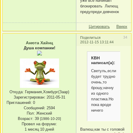
уже все начинает
блокировать Лилющ
предупреди девченок
Цитировать
Вверх
34
Поделиться
2012-11-15 13:11:44
Анюта Хайнц
Душа компании!
КВН
написал(а):
Светуль,если
будет трудно
очень,то
брошу,начну
Откуда:
Германия,Хомбург(Заар)
из одного
Зарегистрирован
: 2011-05-31
пластика.Но
Приглашений:
0
пока вроде
Сообщений:
2594
ничего
Пол:
Женский
Возраст:
39
[1986-10-20]
Провел на форуме:
Валюш,как ты с головой
1 месяц 10 дней