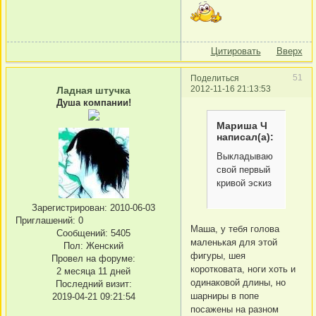
Цитировать
Вверх
51
Поделиться
2012-11-16 21:13:53
Ладная штучка
Душа компании!
Мариша Ч
написал(а):
Выкладываю
свой первый
кривой эскиз
Зарегистрирован
: 2010-06-03
Приглашений:
0
Маша, у тебя голова
Сообщений:
5405
маленькая для этой
Пол:
Женский
фигуры, шея
Провел на форуме:
коротковата, ноги хоть и
2 месяца 11 дней
одинаковой длины, но
Последний визит:
шарниры в попе
2019-04-21 09:21:54
посажены на разном