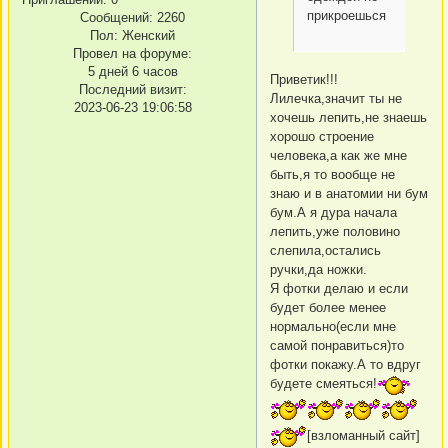
прикроешься
Сообщений:
2260
Пол:
Женский
Провел на форуме:
5 дней 6 часов
Приветик!!!
Последний визит:
Лилечка,значит ты не
2023-06-23 19:06:58
хочешь лепить,не знаешь
хорошо строение
человека,а как же мне
быть,я то вообще не
знаю и в анатомии ни бум
бум.А я дура начала
лепить,уже половино
слепила,остались
ручки,да ножки.
Я фотки делаю и если
будет более менее
нормально(если мне
самой понравиться)то
фотки покажу.А то вдруг
будете смеяться!
[взломанный сайт]