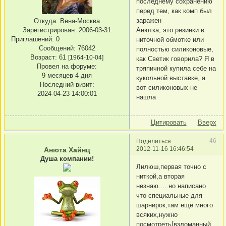
последнему сохранению
перед тем, как комп был
заражен
Откуда:
Вена-Москва
Анютка, это резинки в
Зарегистрирован
: 2006-03-31
Приглашений:
0
ниточной обмотке или
Сообщений:
76042
полностью силиконовые,
Возраст:
61
[1964-10-04]
как Светик говорила? Я в
Провел на форуме:
тряпичной купила себе на
9 месяцев 4 дня
кукольной выставке, а
Последний визит:
вот силиконовых не
2024-04-23 14:00:01
нашла
Цитировать
Вверх
46
Поделиться
2012-11-16 16:46:54
Анюта Хайнц
Душа компании!
Лилюш,первая точно с
ниткой,а вторая
незнаю.....но написано
что специальные для
шарнирок,там ещё много
всяких,нужно
посмотреть[взломанный