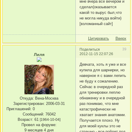
мне вчера все вечером и
сделал(оказывается
какой то вырус был,что
не могла никуда войти)
[взломанный сайт]
Цитировать
Вверх
39
Поделиться
2012-11-15 22:07:26
Лиля
Девчата, хоть я уже и все
купила для шарнирки, но
наверное я с вами лепить
не буду к сожалению.
Сейчас в очередной раз
для тренировки леплю
обнаженку и в очередной
Откуда:
Вена-Москва
раз понимаю, что мне
Зарегистрирован
: 2006-03-31
Приглашений:
0
катастрофически не
Сообщений:
76042
хватает знания анатомии.
Возраст:
61
[1964-10-04]
Получается плохо. Ну
Провел на форуме:
для моей куклы это не
9 месяцев 4 дня
страшно - все пойдет под