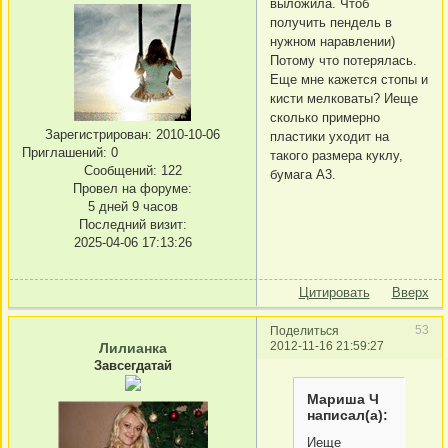
выложила. Чтоб
получить пендель в
нужном наравлении)
Потому что потерялась.
Еще мне кажется стопы и
кисти мелковаты? Иеще
сколько примерно
Зарегистрирован
: 2010-10-06
пластики уходит на
Приглашений:
0
такого размера куклу,
Сообщений:
122
бумага А3.
Провел на форуме:
5 дней 9 часов
Последний визит:
2025-04-06 17:13:26
Цитировать
Вверх
53
Поделиться
2012-11-16 21:59:27
Лилианка
Завсегдатай
Мариша Ч
написал(а):
Иеще