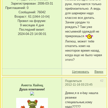
Зарегистрирован
: 2006-03-31
руки, получается только
Приглашений:
0
приблизительно. А ведь
Сообщений:
76042
для шарнирки надо
Возраст:
61
[1964-10-04]
классно все делать.
Провел на форуме:
Зачем уродин то
9 месяцев 4 дня
рождать? Там уже
Последний визит:
несъемной одеждой не
2024-04-23 14:00:01
прикроешься
Лилюш, может тебе
откатить комп на
некоторое время назад,
когда еще не было червя
этого?
Цитировать
Вверх
42
Поделиться
2012-11-16 03:23:45
Анюта Хайнц
Душа компании!
Девки,я в e-bay нашла
резинки
специальные,кому
надо?????