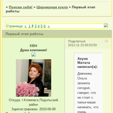
»
Поиски себя!
»
Шарнирная кукла
»
Первый этап
работы
Страница:
«
1
2
3
4
5
6
»
Первый этап работы
31
Поделиться
2012-11-15 00:53:50
КВН
Душа компании!
Акуна
Матата
написал(а):
Девчонки,
Ольга
звонила
сегодня,
говорит, что
не стоит с
Откуда:
г.Климовск,Подольский
папье-маше
район
начинать, что
Зарегистрирован
: 2010-06-08
очень