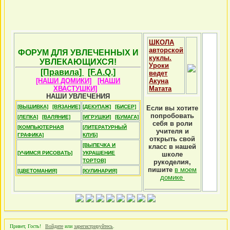
ШКОЛА
авторской
ФОРУМ ДЛЯ УВЛЕЧЕННЫХ И
куклы.
УВЛЕКАЮЩИХСЯ!
Уроки
[Правила]
[F.A.Q.]
ведет
[НАШИ ДОМИКИ]
[НАШИ
Акуна
ХВАСТУШКИ]
Матата
НАШИ УВЛЕЧЕНИЯ
[ВЫШИВКА]
[ВЯЗАНИЕ]
[ДЕКУПАЖ]
[БИСЕР]
Если вы хотите
попробовать
[ЛЕПКА]
[ВАЛЯНИЕ]
[ИГРУШКИ]
[БУМАГА]
себя в роли
[КОМПЬЮТЕРНАЯ
[ЛИТЕРАТУРНЫЙ
учителя и
ГРАФИКА]
КЛУБ]
открыть свой
[ВЫПЕЧКА И
класс в нашей
[УЧИМСЯ РИСОВАТЬ]
УКРАШЕНИЕ
школе
ТОРТОВ]
рукоделия,
пишите
в моем
[ЦВЕТОМАНИЯ]
[КУЛИНАРИЯ]
домике
Привет, Гость!
Войдите
или
зарегистрируйтесь
.