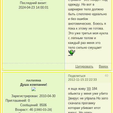
Последний визит:
одежду. Но вот в
2024-04-23 14:00:01
шарнирке тело должно
быть слеплено идеально
и без ошибок
анотомических. Боюсь я
пока к этому не готова.
Это уже третья моя кукла
с лепным телом и
каждый раз меня это
тело сильно смущает
Цитировать
Вверх
40
Поделиться
2012-11-15 22:22:33
лилияна
Душа компании!
я еще живу )))) 184
обьекта у меня уже убито
Зарегистрирован
: 2010-04-30
))вирус не убрала Но зато
Приглашений:
0
скачала прогамку
Сообщений:
8506
которая убивает етот
Возраст:
46
[1980-03-28]
вирус. Но опять