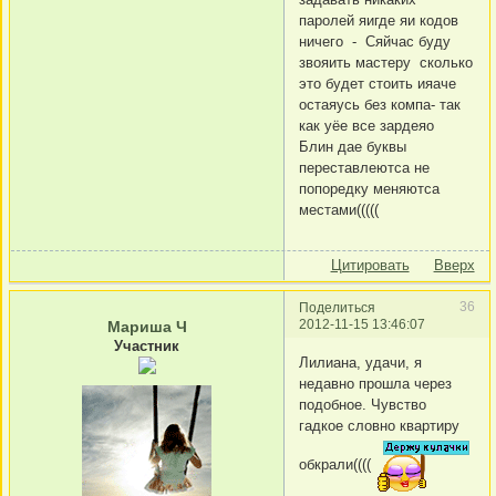
паролей яигде яи кодов
ничего - Сяйчас буду
звояить мастеру сколько
это будет стоить ияаче
остаяусь без компа- так
как уёе все зардеяо
Блин дае буквы
переставлеютса не
попоредку меняютса
местами(((((
Цитировать
Вверх
36
Поделиться
2012-11-15 13:46:07
Мариша Ч
Участник
Лилиана, удачи, я
недавно прошла через
подобное. Чувство
гадкое словно квартиру
обкрали((((