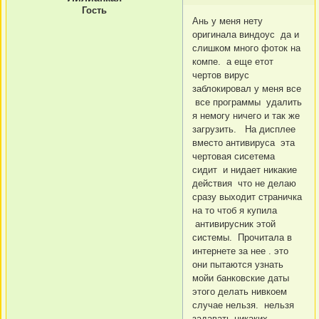
Гость
Ань у меня нету
оригинала виндоус да и
слишком много фоток на
компе. а еще етот
чертов вирус
заблокировал у меня все
все программы удалить
я немогу ничего и так же
загрузить. На дисплее
вместо антивируса эта
чертовая сисетема
сидит и нидает никакие
действия что не делаю
сразу выходит страничка
на то чтоб я купила
антивирусник этой
системы. Прочитала в
интернете за нее . это
они пытаются узнать
мойи банковские даты
этого делать нивкоем
случае нельзя. нельзя
задавать никаких