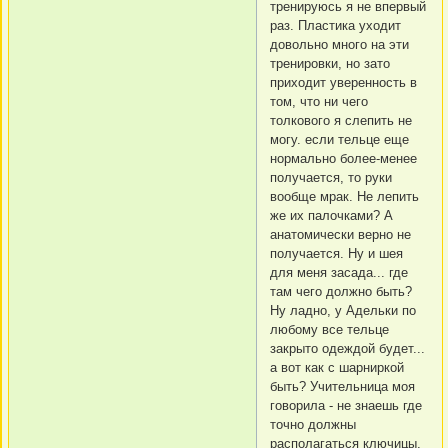
тренируюсь я не впервый
раз. Пластика уходит
довольно много на эти
тренировки, но зато
приходит уверенность в
том, что ни чего
толкового я слепить не
могу. если тельце еще
нормально более-менее
получается, то руки
вообще мрак. Не лепить
же их палочками? А
анатомически верно не
получается. Ну и шея
для меня засада... где
там чего должно быть?
Ну ладно, у Адельки по
любому все тельце
закрыто одеждой будет...
а вот как с шарниркой
быть? Учительница моя
говорила - не знаешь где
точно должны
располагаться ключицы,