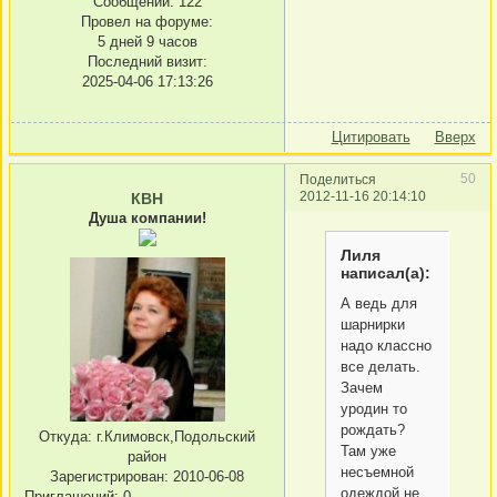
Сообщений:
122
Провел на форуме:
5 дней 9 часов
Последний визит:
2025-04-06 17:13:26
Цитировать
Вверх
50
Поделиться
2012-11-16 20:14:10
КВН
Душа компании!
Лиля
написал(а):
А ведь для
шарнирки
надо классно
все делать.
Зачем
уродин то
рождать?
Откуда:
г.Климовск,Подольский
Там уже
район
несъемной
Зарегистрирован
: 2010-06-08
одеждой не
Приглашений:
0