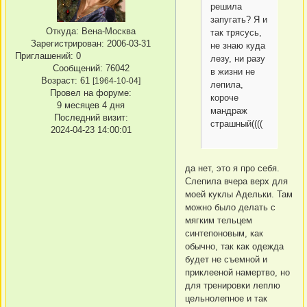
решила
запугать? Я и
Откуда:
Вена-Москва
так трясусь,
Зарегистрирован
: 2006-03-31
не знаю куда
Приглашений:
0
лезу, ни разу
Сообщений:
76042
в жизни не
Возраст:
61
[1964-10-04]
лепила,
Провел на форуме:
короче
9 месяцев 4 дня
мандраж
Последний визит:
страшный((((
2024-04-23 14:00:01
да нет, это я про себя.
Слепила вчера верх для
моей куклы Адельки. Там
можно было делать с
мягким тельцем
синтепоновым, как
обычно, так как одежда
будет не съемной и
приклееной намертво, но
для тренировки леплю
цельнолепное и так