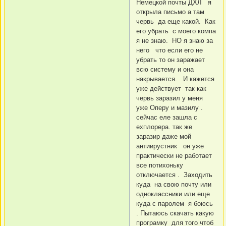
Немецкой почты ДХЛ я
открыла письмо а там
червь да еще какой. Как
его убрать с моего компа
я не знаю. НО я знаю за
него что если его не
убрать то он заражает
всю систему и она
накрывается. И кажется
уже действует так как
червь заразил у меня
уже Оперу и мазилу .
сейчас еле зашла с
ехплорера. так же
заразир даже мой
антиирустник он уже
практически не работает
все потихоньку
отключается . Заходить
куда на свою почту или
одноклассники или еще
куда с паролем я боюсь
. Пытаюсь скачать какую
програмку для того чтоб