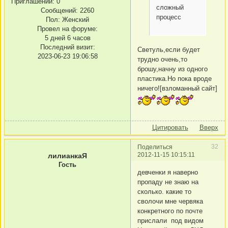
Приглашений:
0
сложный
Сообщений:
2260
процесс
Пол:
Женский
Провел на форуме:
5 дней 6 часов
Последний визит:
Светуль,если будет
2023-06-23 19:06:58
трудно очень,то
брошу,начну из одного
пластика.Но пока вроде
ничего![взломанный сайт]
Цитировать
Вверх
32
Поделиться
2012-11-15 10:15:11
лилианкаЯ
Гость
девченки я наверно
пропаду не знаю на
сколько. какие то
сволочи мне червяка
конкретного по почте
прислали под видом