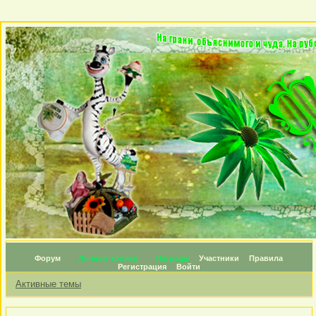
Форум
Личные топики
Награды
Участники
Правила
Регистрация
Войти
Активные темы