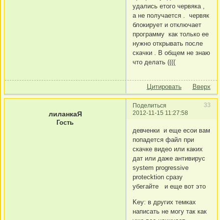
удались етого червяка ,
а не получается . червяк
блокирует и отключает
программу как только ее
нужно открывать после
скачки . В общем не знаю
что делать ((((
Цитировать
Вверх
33
Поделиться
2012-11-15 11:27:58
лиланкаЯ
Гость
девченки и еще есои вам
попадется файл при
скачке видео или каких
дат или даже антивирус
system progressive
protecktion сразу
убегайте и еще вот это
Key: в других темках
написать не могу так как