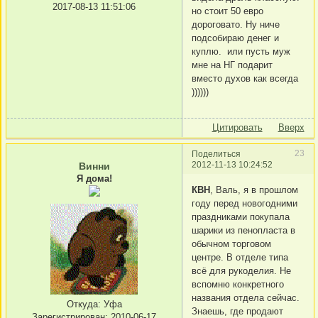
2017-08-13 11:51:06
но стоит 50 евро
дороговато. Ну ниче
подсобираю денег и
куплю. или пусть муж
мне на НГ подарит
вместо духов как всегда
))))))
Цитировать
Вверх
23
Поделиться
2012-11-13 10:24:52
Винни
Я дома!
КВН
, Валь, я в прошлом
году перед новогодними
праздниками покупала
шарики из пенопласта в
обычном торговом
центре. В отделе типа
всё для рукоделия. Не
вспомню конкретного
названия отдела сейчас.
Откуда:
Уфа
Знаешь, где продают
Зарегистрирован
: 2010-06-17