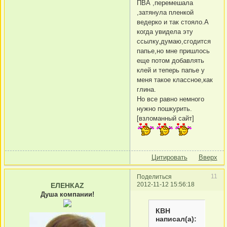
ПВА ,перемешала
,затянула пленкой
ведерко и так стояло.А
когда увидела эту
ссылку,думаю,сгодится
папье,но мне пришлось
еще потом добавлять
клей и теперь папье у
меня такое классное,как
глина.
Но все равно немного
нужно пошкурить.
[взломанный сайт]
Цитировать
Вверх
11
Поделиться
2012-11-12 15:56:18
ЕЛЕНКАZ
Душа компании!
КВН
написал(а):