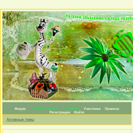
Форум
Личные топики
Награды
Участники
Правила
Регистрация
Войти
Активные темы