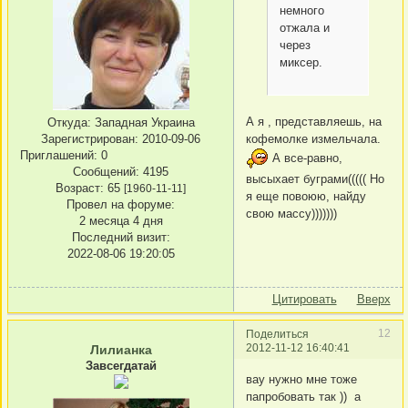
немного
отжала и
через
миксер.
А я , представляешь, на
Откуда:
Западная Украина
кофемолке измельчала.
Зарегистрирован
: 2010-09-06
Приглашений:
0
А все-равно,
Сообщений:
4195
высыхает буграми((((( Но
Возраст:
65
[1960-11-11]
я еще повоюю, найду
Провел на форуме:
свою массу)))))))
2 месяца 4 дня
Последний визит:
2022-08-06 19:20:05
Цитировать
Вверх
12
Поделиться
2012-11-12 16:40:41
Лилианка
Завсегдатай
вау нужно мне тоже
папробовать так )) а