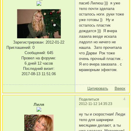
пасиб Лилюш ))) я уже
тело почти зделала
осталось ноги. руки тоже
уже готовы )) Ну и
осталось пластик
дождатся ))) Я вчера
лазила везде искала
ладолл но ничего не
Зарегистрирован
: 2012-01-22
Приглашений:
0
нашла. Зато прочитала
Сообщений:
645
что Дарви Рок тоже
Провел на форуме:
очень прочный пластик .
6 дней 12 часов
Я его вчера заказала . с
Последний визит:
мраморным эфектом.
2017-08-13 11:51:06
Цитировать
Вверх
4
Поделиться
2012-11-12 14:35:23
Лиля
ну ты и скоростная! Люди
тело для шарнирки
месяцами делают, а ты
уже сделала. Метеорчик!