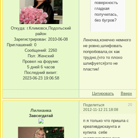
поверхность
гладкая
получилась,
без бугров?
Откуда:
г.Климовск,Подольский
район
Зарегистрирован
: 2010-06-08
Леночка,конечно немного
Приглашений:
0
не ровно,шлифовать
Сообщений:
2260
попробовала,ох как
Пол:
Женский
трудно,(что то плохо
Провел на форуме:
шлифуется)это не
5 дней 6 часов
пластик!
Последний визит:
2023-06-23 19:06:58
Цитировать
Вверх
20
Поделиться
2012-11-12 21:18:08
Лилианка
Завсегдатай
п я только что пришла с
креативдискаунта и
купила себе