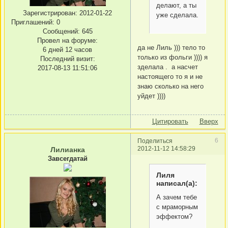
делают, а ты
Зарегистрирован
: 2012-01-22
уже сделала.
Приглашений:
0
Сообщений:
645
Провел на форуме:
да не Лиль ))) тело то
6 дней 12 часов
только из фольги )))) я
Последний визит:
зделала . а насчет
2017-08-13 11:51:06
настоящего то я и не
знаю сколько на него
уйдет ))))
Цитировать
Вверх
6
Поделиться
2012-11-12 14:58:29
Лилианка
Завсегдатай
Лиля
написал(а):
А зачем тебе
с мраморным
эффектом?