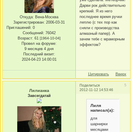
Дарви рок действительно
крепкий. Я из него
последнее время ручки
Откуда:
Вена-Москва
леплю (с тех пор как
Зарегистрирован
: 2006-03-31
Приглашений:
0
сняли с производства
Сообщений:
76042
алмазный папер). А
Возраст:
61
[1964-10-04]
зачем тебе с мраморным
Провел на форуме:
эффектом?
9 месяцев 4 дня
Последний визит:
2024-04-23 14:00:01
Цитировать
Вверх
5
Поделиться
2012-11-12 14:53:46
Лилианка
Завсегдатай
Лиля
написал(а):
для
шарнирки
месяцами