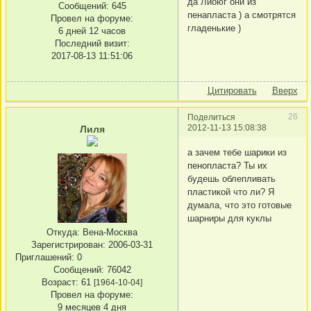
да Лиоюг они из
Сообщений:
645
пенапласта ) а смотрятся
Провел на форуме:
гладенькие )
6 дней 12 часов
Последний визит:
2017-08-13 11:51:06
Цитировать
Вверх
26
Поделиться
2012-11-13 15:08:38
Лиля
а зачем тебе шарики из
пенопласта? Ты их
будешь облепливать
пластикой что ли? Я
думала, что это готовые
шарниры для куклы
Откуда:
Вена-Москва
Зарегистрирован
: 2006-03-31
Приглашений:
0
Сообщений:
76042
Возраст:
61
[1964-10-04]
Провел на форуме:
9 месяцев 4 дня