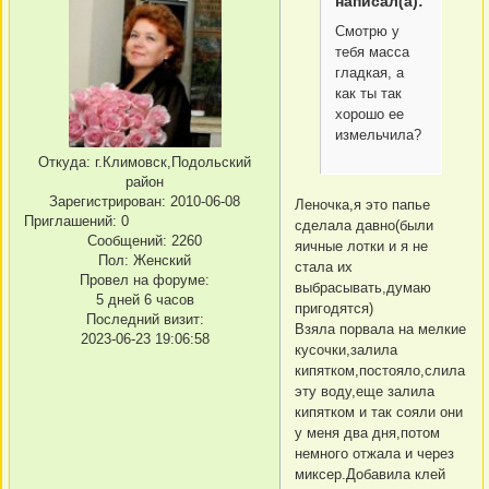
написал(а):
Смотрю у
тебя масса
гладкая, а
как ты так
хорошо ее
измельчила?
Откуда:
г.Климовск,Подольский
район
Зарегистрирован
: 2010-06-08
Леночка,я это папье
Приглашений:
0
сделала давно(были
Сообщений:
2260
яичные лотки и я не
Пол:
Женский
стала их
Провел на форуме:
выбрасывать,думаю
5 дней 6 часов
пригодятся)
Последний визит:
Взяла порвала на мелкие
2023-06-23 19:06:58
кусочки,залила
кипятком,постояло,слила
эту воду,еще залила
кипятком и так сояли они
у меня два дня,потом
немного отжала и через
миксер.Добавила клей