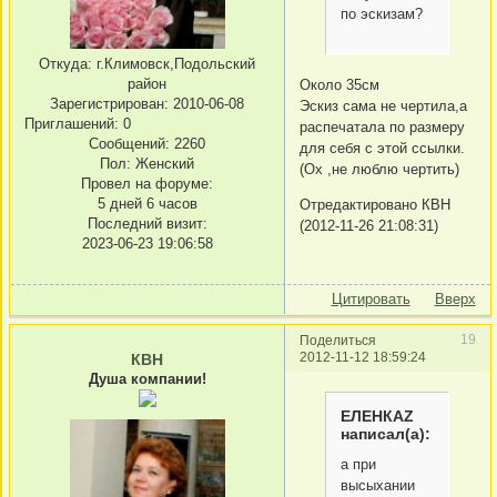
по эскизам?
Откуда:
г.Климовск,Подольский
район
Около 35см
Зарегистрирован
: 2010-06-08
Эскиз сама не чертила,а
Приглашений:
0
распечатала по размеру
Сообщений:
2260
для себя с этой ссылки.
Пол:
Женский
(Ох ,не люблю чертить)
Провел на форуме:
5 дней 6 часов
Отредактировано КВН
Последний визит:
(2012-11-26 21:08:31)
2023-06-23 19:06:58
Цитировать
Вверх
19
Поделиться
2012-11-12 18:59:24
КВН
Душа компании!
ЕЛЕНКАZ
написал(а):
а при
высыхании