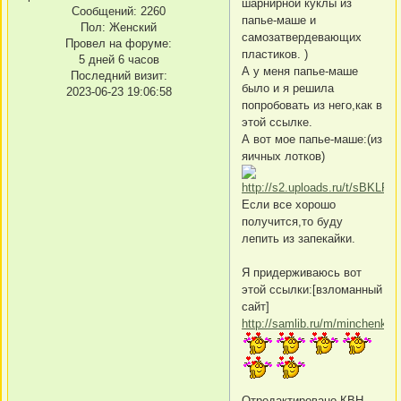
шарнирной куклы из
Сообщений:
2260
папье-маше и
Пол:
Женский
самозатвердевающих
Провел на форуме:
пластиков. )
5 дней 6 часов
А у меня папье-маше
Последний визит:
было и я решила
2023-06-23 19:06:58
попробовать из него,как в
этой ссылке.
А вот мое папье-маше:(из
яичных лотков)
Если все хорошо
получится,то буду
лепить из запекайки.
Я придерживаюсь вот
этой ссылки:[взломанный
сайт]
http://samlib.ru/m/minchenko_
Отредактировано КВН