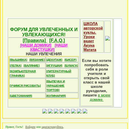
ШКОЛА
авторской
ФОРУМ ДЛЯ УВЛЕЧЕННЫХ И
куклы.
УВЛЕКАЮЩИХСЯ!
Уроки
[Правила]
[F.A.Q.]
ведет
[НАШИ ДОМИКИ]
[НАШИ
Акуна
ХВАСТУШКИ]
Матата
НАШИ УВЛЕЧЕНИЯ
[ВЫШИВКА]
[ВЯЗАНИЕ]
[ДЕКУПАЖ]
[БИСЕР]
Если вы хотите
попробовать
[ЛЕПКА]
[ВАЛЯНИЕ]
[ИГРУШКИ]
[БУМАГА]
себя в роли
[КОМПЬЮТЕРНАЯ
[ЛИТЕРАТУРНЫЙ
учителя и
ГРАФИКА]
КЛУБ]
открыть свой
[ВЫПЕЧКА И
класс в нашей
[УЧИМСЯ РИСОВАТЬ]
УКРАШЕНИЕ
школе
ТОРТОВ]
рукоделия,
пишите
в моем
[ЦВЕТОМАНИЯ]
[КУЛИНАРИЯ]
домике
Привет, Гость!
Войдите
или
зарегистрируйтесь
.