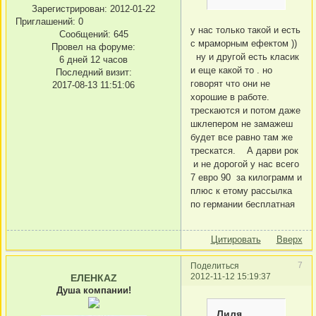
Зарегистрирован
: 2012-01-22
Приглашений:
0
у нас только такой и есть
Сообщений:
645
с мраморным ефектом ))
Провел на форуме:
ну и другой есть класик
6 дней 12 часов
и еще какой то . но
Последний визит:
говорят что они не
2017-08-13 11:51:06
хорошие в работе.
трескаются и потом даже
шклепером не замажеш
будет все равно там же
трескатся. А дарви рок
и не дорогой у нас всего
7 евро 90 за килограмм и
плюс к етому рассылка
по германии бесплатная
Цитировать
Вверх
7
Поделиться
2012-11-12 15:19:37
ЕЛЕНКАZ
Душа компании!
Лиля