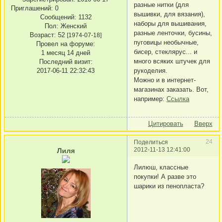
разные нитки (для
Приглашений:
0
вышивки, для вязания),
Сообщений:
1132
наборы для вышивания,
Пол:
Женский
разные ленточки, бусины,
Возраст:
52
[1974-07-18]
пуговицы необычные,
Провел на форуме:
бисер, стеклярус... и
1 месяц 14 дней
много всяких штучек для
Последний визит:
рукоделия.
2017-06-11 22:32:43
Можно и в интернет-
магазинах заказать. Вот,
например:
Ссылка
Цитировать
Вверх
24
Поделиться
2012-11-13 12:41:00
Лиля
Лилюш, классные
покупки! А разве это
шарики из пенопласта?