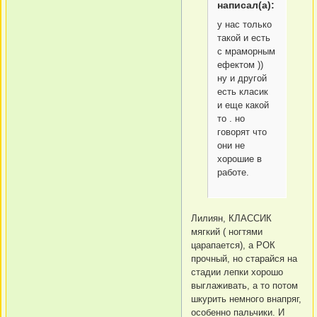
написал(а):
у нас только
такой и есть
с мраморным
ефектом ))
ну и другой
есть класик
и еще какой
то . но
говорят что
они не
хорошие в
работе.
Лилиян, КЛАССИК
мягкий ( ногтями
царапается), а РОК
прочный, но старайся на
стадии лепки хорошо
выглаживать, а то потом
шкурить немного внапряг,
особенно пальчики. И