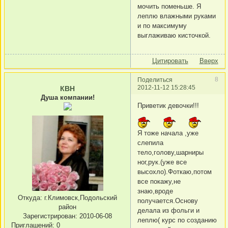
мочить поменьше. Я
леплю влажными руками
и по максимуму
выглаживаю кисточкой.
Цитировать
Вверх
8
Поделиться
2012-11-12 15:28:45
КВН
Душа компании!
Приветик девочки!!!
Я тоже начала ,уже
слепила
тело,голову,шарниры
ног,рук.(уже все
высохло).Фоткаю,потом
все покажу,не
знаю,вроде
Откуда:
г.Климовск,Подольский
получается.Основу
район
делала из фольги и
Зарегистрирован
: 2010-06-08
леплю( курс по созданию
Приглашений:
0