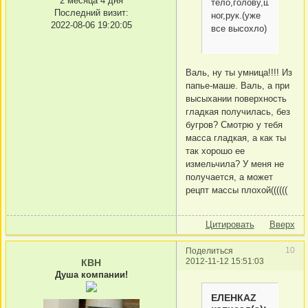
2 месяца 4 дня
тело,голову,шарниры
Последний визит:
ног,рук.(уже
2022-08-06 19:20:05
все высохло)
Валь, ну ты умница!!!! Из
папье-маше. Валь, а при
высыхании поверхность
гладкая получилась, без
бугров? Смотрю у тебя
масса гладкая, а как ты
так хорошо ее
измельчила? У меня не
получается, а может
рецпт массы плохой((((((
Цитировать
Вверх
10
Поделиться
2012-11-12 15:51:03
КВН
Душа компании!
ЕЛЕНКАZ