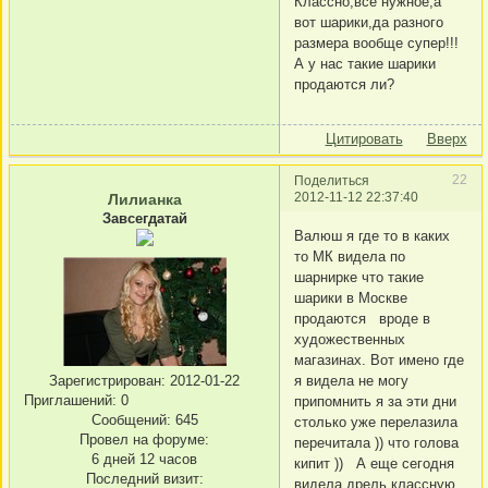
Классно,все нужное,а
вот шарики,да разного
размера вообще супер!!!
А у нас такие шарики
продаются ли?
Цитировать
Вверх
22
Поделиться
2012-11-12 22:37:40
Лилианка
Завсегдатай
Валюш я где то в каких
то МК видела по
шарнирке что такие
шарики в Москве
продаются вроде в
художественных
магазинах. Вот имено где
я видела не могу
Зарегистрирован
: 2012-01-22
Приглашений:
0
припомнить я за эти дни
Сообщений:
645
столько уже перелазила
Провел на форуме:
перечитала )) что голова
6 дней 12 часов
кипит )) А еще сегодня
Последний визит:
видела дрель классную.