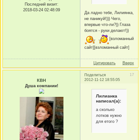
Последний визит:
2018-03-24 02:48:09
Да ладно тебе, Лилиянка,
не паникуй!))) Чего,
впервые что-ли?)) Глаза
боятся - руки делают!))
[взломанный
сайт][взломанный сайт]
Цитировать
Вверх
17
Поделиться
2012-11-12 18:55:05
КВН
Душа компании!
Лилианка
написал(а):
а сколько
лотков нужно
для етого ?