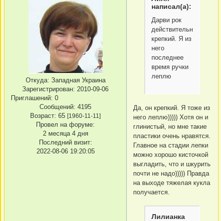
написал(а):
Дарви рок
действительно
крепкий. Я из
него
последнее
время ручки
леплю
Откуда:
Западная Украина
Зарегистрирован
: 2010-09-06
Приглашений:
0
Сообщений:
4195
Да, он крепкий. Я тоже из
Возраст:
65
[1960-11-11]
него леплю))))) Хотя он и
Провел на форуме:
глинистый, но мне такие
2 месяца 4 дня
пластики очень нравятся.
Последний визит:
Главное на стадии лепки
2022-08-06 19:20:05
можно хорошо кисточкой
выгладить, что и шкурить
почти не надо))))) Правда
на выходе тяжелая кукла
получается.
Лилианка