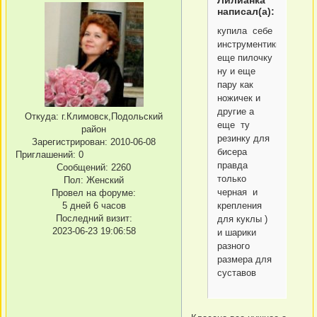
Лилианка
написал(а):
купила себе
инструментики
еще пилочку
ну и еще
пару как
ножичек и
другие а
Откуда:
г.Климовск,Подольский
еще ту
район
резинку для
Зарегистрирован
: 2010-06-08
бисера
Приглашений:
0
правда
Сообщений:
2260
только
Пол:
Женский
черная и
Провел на форуме:
5 дней 6 часов
крепления
Последний визит:
для куклы )
2023-06-23 19:06:58
и шарики
разного
размера для
суставов