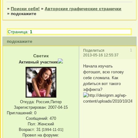
»
Поиски себя!
»
Авторские графические странички
»
подскажите
Страница:
1
подскажите
1
Поделиться
2013-05-16 12:55:37
Светик
Активный участник
Начала изучать
фотошоп, всю голову
себе сломала. Как
добиться вот такого
эффекта?
Откуда:
Россия,Питер
Зарегистрирован
: 2007-04-15
Приглашений:
0
Сообщений:
470
Пол:
Женский
Возраст:
31
[1994-11-01]
Провел на форуме: