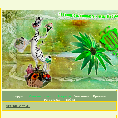
Форум
Личные топики
Награды
Участники
Правила
Регистрация
Войти
Активные темы