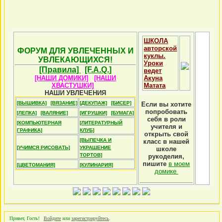
ШКОЛА
авторской
ФОРУМ ДЛЯ УВЛЕЧЕННЫХ И
куклы.
УВЛЕКАЮЩИХСЯ!
Уроки
[Правила]
[F.A.Q.]
ведет
[НАШИ ДОМИКИ]
[НАШИ
Акуна
ХВАСТУШКИ]
Матата
НАШИ УВЛЕЧЕНИЯ
[ВЫШИВКА]
[ВЯЗАНИЕ]
[ДЕКУПАЖ]
[БИСЕР]
Если вы хотите
попробовать
[ЛЕПКА]
[ВАЛЯНИЕ]
[ИГРУШКИ]
[БУМАГА]
себя в роли
[КОМПЬЮТЕРНАЯ
[ЛИТЕРАТУРНЫЙ
учителя и
ГРАФИКА]
КЛУБ]
открыть свой
[ВЫПЕЧКА И
класс в нашей
[УЧИМСЯ РИСОВАТЬ]
УКРАШЕНИЕ
школе
ТОРТОВ]
рукоделия,
пишите
в моем
[ЦВЕТОМАНИЯ]
[КУЛИНАРИЯ]
домике
Привет, Гость!
Войдите
или
зарегистрируйтесь
.