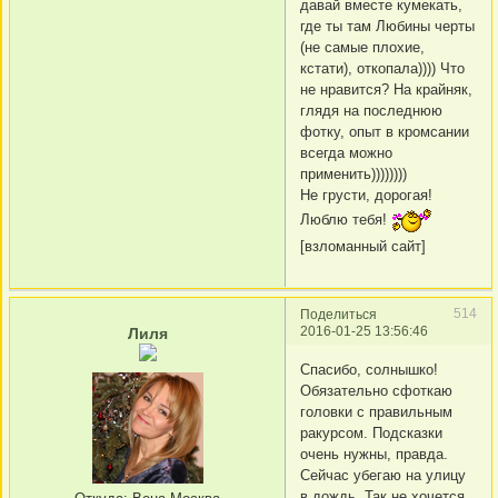
давай вместе кумекать,
где ты там Любины черты
(не самые плохие,
кстати), откопала)))) Что
не нравится? На крайняк,
глядя на последнюю
фотку, опыт в кромсании
всегда можно
применить))))))))
Не грусти, дорогая!
Люблю тебя!
[взломанный сайт]
514
Поделиться
2016-01-25 13:56:46
Лиля
Спасибо, солнышко!
Обязательно сфоткаю
головки с правильным
ракурсом. Подсказки
очень нужны, правда.
Сейчас убегаю на улицу
в дождь. Так не хочется,