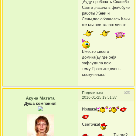
,буду пробовать.Спасибо
Свете ,нашла в фейсбуке
работы Жени и
Лены,полюбовалась.Какие
же мы все талантливые
Вместо своего
домика(ау,где он)я
зафлудила всю
тему.Простите,очень
соскучилась!
520
Поделиться
2016-01-25 19:51:37
Акуна Матата
Душа компании!
Иришка!
Светочка!
Ты где?