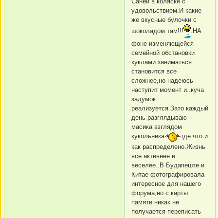
Саней в коляске с
удовольствием.И какие
же вкусные булочки с
шоколадом там!!!
.НА
фоне изменяющейся
семейной обстановки
куклами заниматься
становится все
сложнее,но надеюсь
наступит момент и..куча
задумок
реализуется.Зато каждый
день разглядываю
масика взглядом
кукольника
где что и
как распределено.Жизнь
все активнее и
веселее..В Будапеште и
Китае фотографировала
интересное для нашего
форума,но с карты
памяти никак не
получается переписать