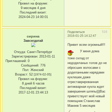
Провел на форуме:
9 месяцев 4 дня
Последний визит:
2024-04-23 14:00:01
516
Поделиться
2016-01-25 14:12:47
сирина
Завсегдатай
Привет всем огромный!!!
У меня дома
Откуда:
Санкт-Петербург
Зарегистрирован
: 2013-01-11
тоже склад:от
Приглашений:
0
недоделаных голов до не
Сообщений:
776
обросших волосами с
Пол:
Женский
доделанными нарядами
Возраст:
52
[1974-02-05]
куклешек,даже
Провел на форуме:
отреставрированная
8 дней 6 часов
антикварная кукла ждет
Последний визит:
завершения шляпы)))Вас
2017-12-01 23:44:13
приветствует мой новый
помощник:Станислав
Макеев 5 месяцев