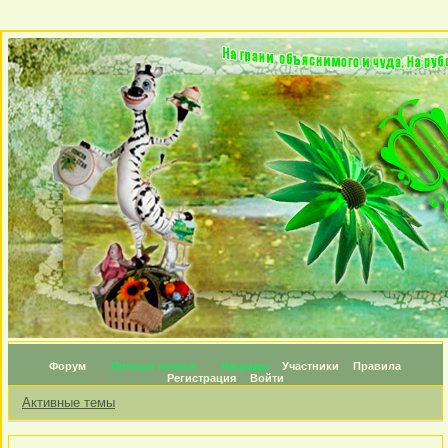
Форум
Личные топики
Награды
Участники
Правила
Регистрация
Войти
Активные темы