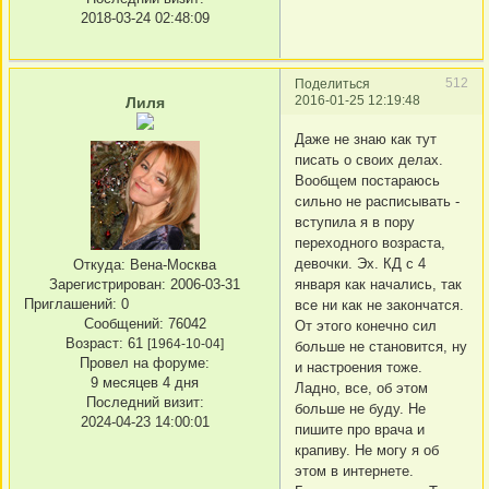
2018-03-24 02:48:09
512
Поделиться
2016-01-25 12:19:48
Лиля
Даже не знаю как тут
писать о своих делах.
Вообщем постараюсь
сильно не расписывать -
вступила я в пору
переходного возраста,
девочки. Эх. КД с 4
Откуда:
Вена-Москва
января как начались, так
Зарегистрирован
: 2006-03-31
Приглашений:
0
все ни как не закончатся.
Сообщений:
76042
От этого конечно сил
Возраст:
61
[1964-10-04]
больше не становится, ну
Провел на форуме:
и настроения тоже.
9 месяцев 4 дня
Ладно, все, об этом
Последний визит:
больше не буду. Не
2024-04-23 14:00:01
пишите про врача и
крапиву. Не могу я об
этом в интернете.