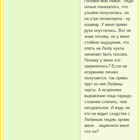
Головки мои лежат. Тогда
ночью показалось, что
улыбка получилась, но
на утро посмотрела - ну
кошмар. У меня прямо
руки опустились. Вот не
знаю почему, но у меня
стойкое ощущение, что
опять на Любу кукла
начинает быть похожа.
Почему у меня это
закрепилось? Если не
искреннее личико
получается, так прямо
прут из нее Любины
черты. А искреннее
выражение лица гораздо
сложнее слепить, чем
натуральное. И ведь ни
кто не видит сходство с
Любиным лицом, кроме
меня... зациклило меня
что ли?