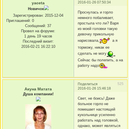
2016-01-26 07:50:34
yaceta
Новичок
Проснулась и горло
Зарегистрирован
: 2015-12-04
немного побаливает,
Приглашений:
0
простыла что ли? Варя
Сообщений:
37
из моей головки такую
Провел на форуме:
девочку прикольную
1 день 19 часов
нарисовала,
а я
Последний визит:
2016-02-21 16:22:10
торможу, никак ее
сделать не могу
Сейчас бы полепить, а на
работу надо
525
Поделиться
2016-01-26 15:46:18
Акуна Матата
Душа компании!
Свет, не боись! Даже
больное горло не
помешает настоящей
кукольнице усиленно
работать над головкой,
однако, может являться