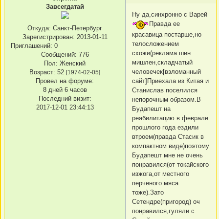
Завсегдатай
Ну да,синхронно с Варей
Правда ее
Откуда:
Санкт-Петербург
красавица постарше,но
Зарегистрирован
: 2013-01-11
телосложением
Приглашений:
0
схожи(реклама шин
Сообщений:
776
мишлен,складчатый
Пол:
Женский
человечек[взломанный
Возраст:
52
[1974-02-05]
сайт]Приехала из Китая и
Провел на форуме:
8 дней 6 часов
Станислав поселился
Последний визит:
непорочным образом.В
2017-12-01 23:44:13
Будапешт на
реабилитацию в феврале
прошлого года ездили
втроем(правда Стасик в
компактном виде)поэтому
Будапешт мне не очень
понравился(от токайского
изжога,от местного
перченого мяса
тоже).Зато
Сетендре(пригород) оч
понравился,гуляли с