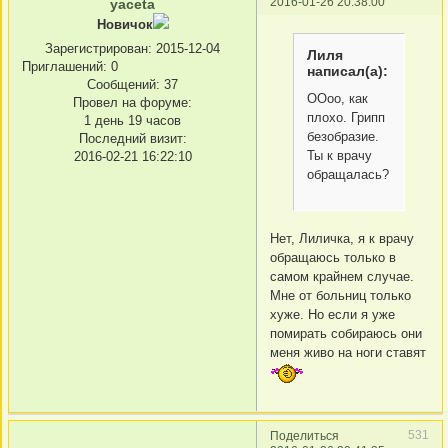
2016-01-26 20:38:00
yaceta
Новичок
Зарегистрирован
: 2015-12-04
Лиля
Приглашений:
0
написал(а):
Сообщений:
37
ООоо, как
Провел на форуме:
плохо. Грипп
1 день 19 часов
безобразие.
Последний визит:
Ты к врачу
2016-02-21 16:22:10
обращалась?
Нет, Лиличка, я к врачу
обращаюсь только в
самом крайнем случае.
Мне от больниц только
хуже. Но если я уже
помирать собираюсь они
меня живо на ноги ставят
531
Поделиться