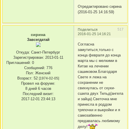
Отредактировано сирина
(2016-01-25 14:16:59)
517
Поделиться
2016-01-25 14:16:21
сирина
Завсегдатай
Согласна
замутиться,только с
Откуда:
Санкт-Петербург
конца февраля до конца
Зарегистрирован
: 2013-01-11
марта мы с мелкими в
Приглашений:
0
Китае на лечении
Сообщений:
776
сашиковом.Благодаря
Пол:
Женский
Свете я лежа на
Возраст:
52
[1974-02-05]
сохранении не
Провел на форуме:
свихнулась от скуки-
8 дней 6 часов
сшила двух Тильд(ангела
Последний визит:
и зайца).Светочка мне
2017-12-01 23:44:13
принесла в роддом
тряпочки и выкройки и я
самозабвенно
предавалась любимому
делу!