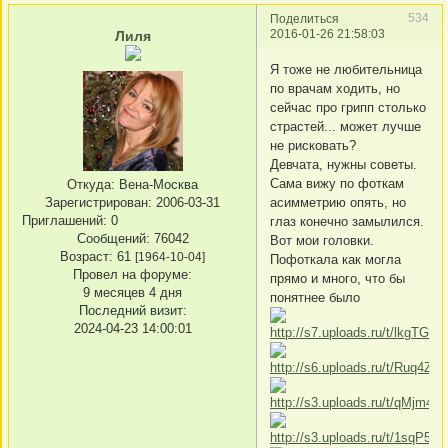
534
Поделиться
2016-01-26 21:58:03
Лиля
Я тоже не любительница
по врачам ходить, но
сейчас про грипп столько
страстей... может лучше
не рисковать?
Девчата, нужны советы.
Сама вижу по фоткам
Откуда:
Вена-Москва
асимметрию опять, но
Зарегистрирован
: 2006-03-31
Приглашений:
0
глаз конечно замылился.
Сообщений:
76042
Вот мои головки.
Возраст:
61
[1964-10-04]
Пофоткала как могла
Провел на форуме:
прямо и много, что бы
9 месяцев 4 дня
понятнее было
Последний визит:
2024-04-23 14:00:01