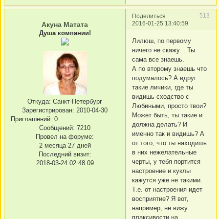
513
Поделиться
2016-01-25 13:40:59
Акуна Матата
Душа компании!
Лилюш, по первому
ничего не скажу... Ты
сама все знаешь.
А по второму знаешь что
подумалось? А вдруг
такие личики, где ты
видишь сходство с
Откуда:
Санкт-Петербург
Любиными, просто твои?
Зарегистрирован
: 2010-04-30
Может быть, ты такие и
Приглашений:
0
должна делать? И
Сообщений:
7210
именно так и видишь? А
Провел на форуме:
от того, что ты находишь
2 месяца 27 дней
в них нежелательные
Последний визит:
черты, у тебя портится
2018-03-24 02:48:09
настроение и куклы
кажутся уже не такими.
Т.е. от настроения идет
восприятие? Я вот,
например, не вижу
плаксивости на