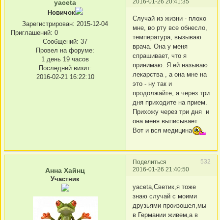
2016-01-26 20:41:35
yaceta
Новичок
Случай из жизни - плохо
Зарегистрирован
: 2015-12-04
мне, во рту все обнесло,
Приглашений:
0
температура, вызываю
Сообщений:
37
врача. Она у меня
Провел на форуме:
спрашивает, что я
1 день 19 часов
принимаю. Я ей называю
Последний визит:
лекарства , а она мне на
2016-02-21 16:22:10
это - ну так и
продолжайте, а через три
дня приходите на прием.
Прихожу через три дня и
она меня выписывает.
Вот и вся медицина
532
Поделиться
2016-01-26 21:40:50
Анна Хайнц
Участник
yaceta,Светик,я тоже
знаю случай с моими
друзьями произошел,мы
в Германии живем,а в