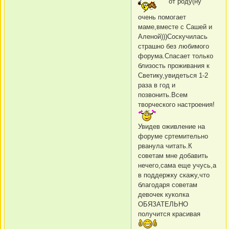
от роду(ну
очень помогает
маме,вместе с Сашей и
Аленой)))Соскучилась
страшно без любимого
форума.Спасает только
близость проживания к
Светику,увидеться 1-2
раза в год и
позвонить.Всем
творческого настроения!
Увидев оживление на
форуме сртемительно
рванула читать.К
советам мне добавить
нечего,сама еще учусь,а
в поддержку скажу,что
благодаря советам
девочек куколка
ОБЯЗАТЕЛЬНО
получится красивая