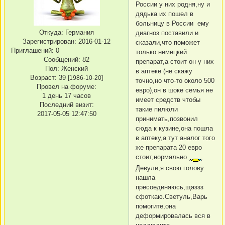
России у них родня,ну и
дядька их пошел в
больницу в России ему
Откуда:
Германия
диагноз поставили и
Зарегистрирован
: 2016-01-12
сказали,что поможет
Приглашений:
0
только немецкий
Сообщений:
82
препарат,а стоит он у них
Пол:
Женский
в аптеке (не скажу
Возраст:
39
[1986-10-20]
точно,но что-то около 500
Провел на форуме:
евро),он в шоке семья не
1 день 17 часов
имеет средств чтобы
Последний визит:
такие пилюли
2017-05-05 12:47:50
принимать,позвонил
сюда к кузине,она пошла
в аптеку,а тут аналог того
же препарата 20 евро
стоит,нормально
Девули,я свою голову
нашла
пресоединяюсь,щаззз
сфоткаю.Светуль,Варь
помогите,она
деформировалась вся в