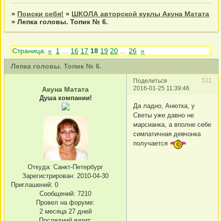
»
Поиски себя!
»
ШКОЛА авторской куклы Акуна Матата
»
Лепка головы. Топик № 6.
Страница:
«
1
…
16
17
18
19
20
…
26
»
Лепка головы. Топик № 6.
511
Поделиться
2016-01-25 11:39:46
Акуна Матата
Душа компании!
Да ладно, Анютка, у
Светы уже давно не
марсианка, а вполне себе
симпатичная девчонка
получается
Откуда:
Санкт-Петербург
Зарегистрирован
: 2010-04-30
Приглашений:
0
Сообщений:
7210
Провел на форуме:
2 месяца 27 дней
Последний визит: