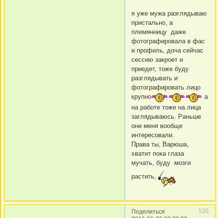
я уже мужа разглядываю
пристально, а
племянницу даже
фотографировала в фас
и профиль, доча сейчас
сессию закроет и
приедет, тоже буду
разглядывать и
фотографировать лицо
крупно
а
на работе тоже на лица
заглядываюсь. Раньше
они меня вообще
интересовали.
Права ты, Варюша,
хватит пока глаза
мучать, буду мозги
растить,
530
Поделиться