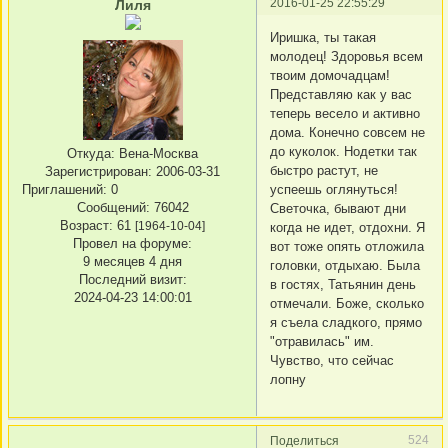
2016-01-25 22:55:29
Лиля
Иришка, ты такая
молодец! Здоровья всем
твоим домочадцам!
Представляю как у вас
теперь весело и активно
дома. Конечно совсем не
до куколок. Нодетки так
Откуда:
Вена-Москва
быстро растут, не
Зарегистрирован
: 2006-03-31
Приглашений:
0
успеешь оглянуться!
Сообщений:
76042
Светочка, бывают дни
Возраст:
61
[1964-10-04]
когда не идет, отдохни. Я
Провел на форуме:
вот тоже опять отложила
9 месяцев 4 дня
головки, отдыхаю. Была
Последний визит:
в гостях, Татьянин день
2024-04-23 14:00:01
отмечали. Боже, сколько
я съела сладкого, прямо
"отравилась" им.
Чувство, что сейчас
лопну
524
Поделиться