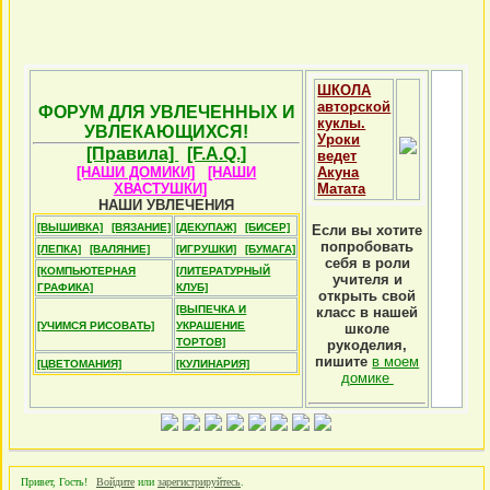
ШКОЛА
авторской
ФОРУМ ДЛЯ УВЛЕЧЕННЫХ И
куклы.
УВЛЕКАЮЩИХСЯ!
Уроки
[Правила]
[F.A.Q.]
ведет
[НАШИ ДОМИКИ]
[НАШИ
Акуна
ХВАСТУШКИ]
Матата
НАШИ УВЛЕЧЕНИЯ
[ВЫШИВКА]
[ВЯЗАНИЕ]
[ДЕКУПАЖ]
[БИСЕР]
Если вы хотите
попробовать
[ЛЕПКА]
[ВАЛЯНИЕ]
[ИГРУШКИ]
[БУМАГА]
себя в роли
[КОМПЬЮТЕРНАЯ
[ЛИТЕРАТУРНЫЙ
учителя и
ГРАФИКА]
КЛУБ]
открыть свой
[ВЫПЕЧКА И
класс в нашей
[УЧИМСЯ РИСОВАТЬ]
УКРАШЕНИЕ
школе
ТОРТОВ]
рукоделия,
пишите
в моем
[ЦВЕТОМАНИЯ]
[КУЛИНАРИЯ]
домике
Привет, Гость!
Войдите
или
зарегистрируйтесь
.