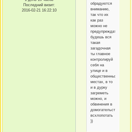
обрадуются
Последний визит:
вниманию,
2016-02-21 16:22:10
так что их
как раз
можно не
предупреждать,
будешь вся
такая
загадочная
ты главное
контролируй
себя на
улице и в
общественных
местах, в то
и в дурку
загреметь
можно, и
обвинения в
домогательствах
всхлопотать
))