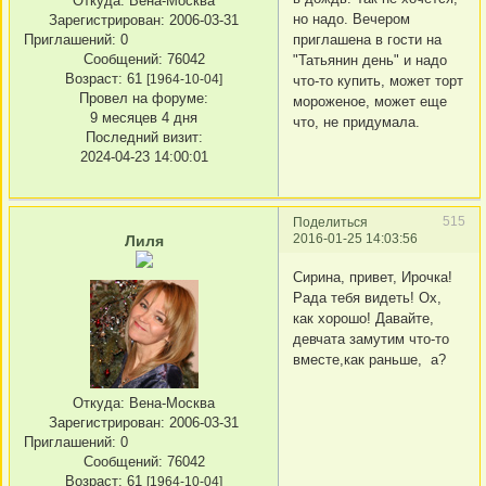
Откуда:
Вена-Москва
но надо. Вечером
Зарегистрирован
: 2006-03-31
Приглашений:
0
приглашена в гости на
Сообщений:
76042
"Татьянин день" и надо
Возраст:
61
[1964-10-04]
что-то купить, может торт
Провел на форуме:
мороженое, может еще
9 месяцев 4 дня
что, не придумала.
Последний визит:
2024-04-23 14:00:01
515
Поделиться
2016-01-25 14:03:56
Лиля
Сирина, привет, Ирочка!
Рада тебя видеть! Ох,
как хорошо! Давайте,
девчата замутим что-то
вместе,как раньше, а?
Откуда:
Вена-Москва
Зарегистрирован
: 2006-03-31
Приглашений:
0
Сообщений:
76042
Возраст:
61
[1964-10-04]