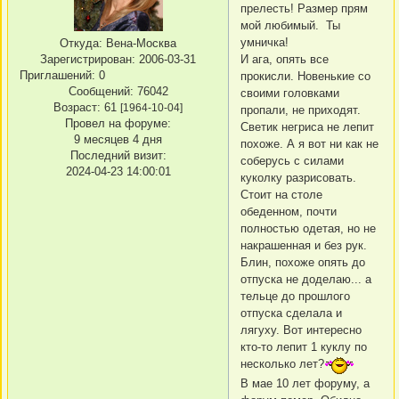
прелесть! Размер прям
мой любимый. Ты
умничка!
Откуда:
Вена-Москва
И ага, опять все
Зарегистрирован
: 2006-03-31
Приглашений:
0
прокисли. Новенькие со
Сообщений:
76042
своими головками
Возраст:
61
[1964-10-04]
пропали, не приходят.
Провел на форуме:
Светик негриса не лепит
9 месяцев 4 дня
похоже. А я вот ни как не
Последний визит:
соберусь с силами
2024-04-23 14:00:01
куколку разрисовать.
Стоит на столе
обеденном, почти
полностью одетая, но не
накрашенная и без рук.
Блин, похоже опять до
отпуска не доделаю... а
тельце до прошлого
отпуска сделала и
лягуху. Вот интересно
кто-то лепит 1 куклу по
несколько лет?
В мае 10 лет форуму, а