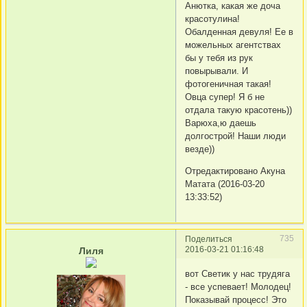
Анютка, какая же доча
красотулина!
Обалденная девуля! Ее в
можельных агентствах
бы у тебя из рук
повырывали. И
фотогеничная такая!
Овца супер! Я б не
отдала такую красотень))
Варюха,ю даешь
долгострой! Наши люди
везде))
Отредактировано Акуна
Матата (2016-03-20
13:33:52)
735
Поделиться
2016-03-21 01:16:48
Лиля
вот Светик у нас трудяга
- все успевает! Молодец!
Показывай процесс! Это