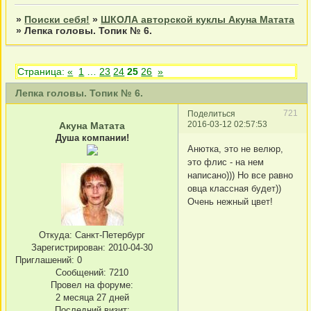
»
Поиски себя!
»
ШКОЛА авторской куклы Акуна Матата
»
Лепка головы. Топик № 6.
Страница:
«
1
…
23
24
25
26
»
Лепка головы. Топик № 6.
721
Поделиться
2016-03-12 02:57:53
Акуна Матата
Душа компании!
Анютка, это не велюр,
это флис - на нем
написано))) Но все равно
овца классная будет))
Очень нежный цвет!
Откуда:
Санкт-Петербург
Зарегистрирован
: 2010-04-30
Приглашений:
0
Сообщений:
7210
Провел на форуме:
2 месяца 27 дней
Последний визит: