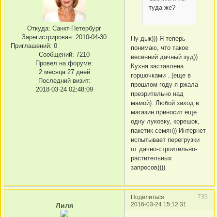
туда же?
Откуда:
Санкт-Петербург
Зарегистрирован
: 2010-04-30
Ну дык))) Я теперь
Приглашений:
0
понимаю, что такое
Сообщений:
7210
весенний дачный зуд))
Провел на форуме:
Кухня заставлена
2 месяца 27 дней
горшочками ..(еще в
Последний визит:
прошлом году я ржала
2018-03-24 02:48:09
презрительно над
мамой). Любой заход в
магазин приносит еще
одну луковку, корешок,
пакетик семян)) Интернет
испытывает перегрузки
от дачно-строительно-
растительных
запросов))))
739
Поделиться
2016-03-24 15:12:31
Лиля