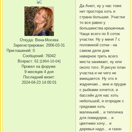
Да Анют, ну у нас тоже
нет простора хоть и
страна большая. Участки
то все равно у
большинства крошечные.
Чаще всего по 6 соток
участки. Ну у меня 7 с
Откуда:
Вена-Москва
половиной сотки - на
Зарегистрирован
: 2006-03-31
Приглашений:
0
самом деле дом
Сообщений:
76042
наверное треть всего
Возраст:
61
[1964-10-04]
места занимает, ну или
Провел на форуме:
около того. Я рисую план
9 месяцев 4 дня
участка и ни чего не
Последний визит:
вмещается. Ну это я
2024-04-23 14:00:01
жадничаю... мне и прудик
с рыбками хочется, и
бассейн для нас хоть
небольшой, и огородик с
грядками хоть
маленький... и тепличка
для помидорок... и
цветники хочу... и
деревья надо... и газон