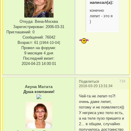
написал(а):
конечно
лепит - это я
)
Откуда:
Вена-Москва
Зарегистрирован
: 2006-03-31
Приглашений:
0
Сообщений:
76042
Возраст:
61
[1964-10-04]
Провел на форуме:
9 месяцев 4 дня
Последний визит:
2024-04-23 14:00:01
734
Поделиться
2016-03-20 13:31:34
Акуна Матата
Душа компании!
Чей-та не лепит-то?!
очень даже лепит,
потому и не появляется))
У негриса ужо тело есть,
а на теле пузо пришито и
2... в общем, случайно
получилось достоинство