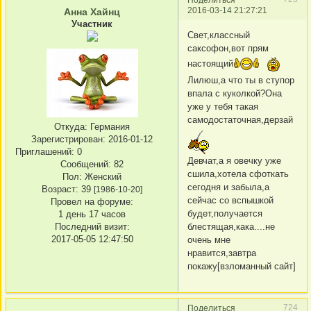
2016-03-14 21:27:21
Анна Хайнц
Участник
Свет,классный
саксофон,вот прям
настоящий
Лилюш,а что ты в ступор
впала с куколкой?Она
уже у тебя такая
самодостаточная,дерзай
Откуда:
Германия
Зарегистрирован
: 2016-01-12
Приглашений:
0
Девчат,а я овечку уже
Сообщений:
82
сшила,хотела сфоткать
Пол:
Женский
сегодня и забыла,а
Возраст:
39
[1986-10-20]
сейчас со вспышкой
Провел на форуме:
будет,получается
1 день 17 часов
блестящая,кака....не
Последний визит:
2017-05-05 12:47:50
очень мне
нравится,завтра
покажу[взломанный сайт]
724
Поделиться