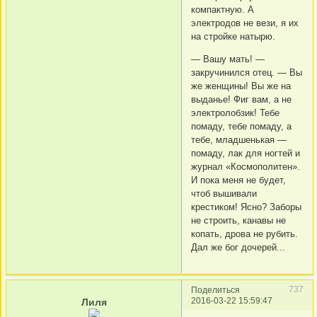
компактную. А
электродов не вези, я их
на стройке натырю.
— Вашу мать! —
закручинился отец. — Вы
же женщины! Вы же на
выданье! Фиг вам, а не
электролобзик! Тебе
помаду, тебе помаду, а
тебе, младшенькая —
помаду, лак для ногтей и
журнал «Космополитен».
И пока меня не будет,
чтоб вышивали
крестиком! Ясно? Заборы
не строить, канавы не
копать, дрова не рубить.
Дал же бог дочерей...
737
Поделиться
2016-03-22 15:59:47
Лиля