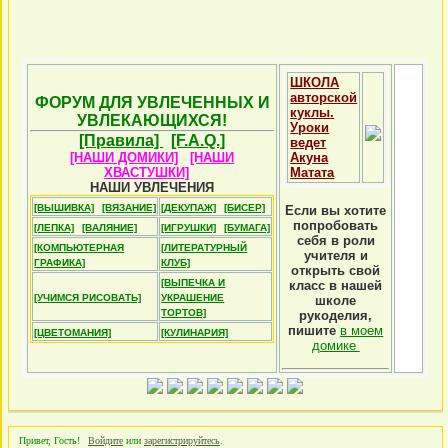
ШКОЛА
авторской
ФОРУМ ДЛЯ УВЛЕЧЕННЫХ И
куклы.
УВЛЕКАЮЩИХСЯ!
Уроки
[Правила]
[F.A.Q.]
ведет
[НАШИ ДОМИКИ]
[НАШИ
Акуна
ХВАСТУШКИ]
Матата
НАШИ УВЛЕЧЕНИЯ
[ВЫШИВКА]
[ВЯЗАНИЕ]
[ДЕКУПАЖ]
[БИСЕР]
Если вы хотите
попробовать
[ЛЕПКА]
[ВАЛЯНИЕ]
[ИГРУШКИ]
[БУМАГА]
себя в роли
[КОМПЬЮТЕРНАЯ
[ЛИТЕРАТУРНЫЙ
учителя и
ГРАФИКА]
КЛУБ]
открыть свой
[ВЫПЕЧКА И
класс в нашей
[УЧИМСЯ РИСОВАТЬ]
УКРАШЕНИЕ
школе
ТОРТОВ]
рукоделия,
пишите
в моем
[ЦВЕТОМАНИЯ]
[КУЛИНАРИЯ]
домике
Привет, Гость!
Войдите
или
зарегистрируйтесь
.