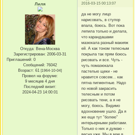
2016-03-15 00:13:07
Лиля
да не могу лицо
нарисовать, в ступор
впала, боюсь. Вот пока
лепила только и делала,
что карандашами
мазюкала разный макияж
ей. А как тоном телесным
Откуда:
Вена-Москва
покрыла так прям боюсь
Зарегистрирован
: 2006-03-31
Приглашений:
0
рисовать и все. Чуть -
Сообщений:
76042
чуть помазюкала
Возраст:
61
[1964-10-04]
пастелью щеки - не
Провел на форуме:
нравится совсем... как
9 месяцев 4 дня
пятна пигментные. Надо
Последний визит:
по новой закрасить
2024-04-23 14:00:01
телесным и потом
рисовать тени, а я не
могу, боюсь. Видимо
вдохновение ушло. Да я
же еще тут "болею"
интерьерными работами.
Только о них и думаю -
весна уже. Мы в мае в