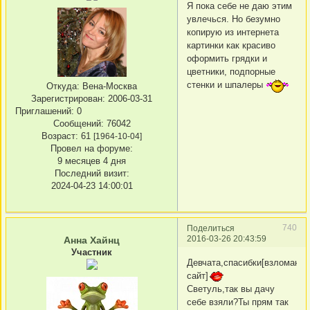
Я пока себе не даю этим
увлечься. Но безумно
копирую из интернета
картинки как красиво
оформить грядки и
цветники, подпорные
стенки и шпалеры
Откуда:
Вена-Москва
Зарегистрирован
: 2006-03-31
Приглашений:
0
Сообщений:
76042
Возраст:
61
[1964-10-04]
Провел на форуме:
9 месяцев 4 дня
Последний визит:
2024-04-23 14:00:01
740
Поделиться
2016-03-26 20:43:59
Анна Хайнц
Участник
Девчата,спасибки[взломанн
сайт]
Светуль,так вы дачу
себе взяли?Ты прям так