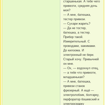
старшенькая. А тебе чего
привезти, средняя дочь
моя?
— А мне, батюшка,
тестер привези.
— Сухари жарить?
— Да не тостер,
батюшка, а тестер.
Прибор такой.
Измерительный. С
проводами, зажимами.
До килоома. И
электронный не бери.
Старый хочу. Привычней
он мне.
— Ох, — вздохнул отец,
— а тебе что привезти,
младшенькая?
— А мне, батюшка,
привези станок
фрезерный. А ещё —
электролобзик, болгарку,
перфоратор бошевский и
электросварку