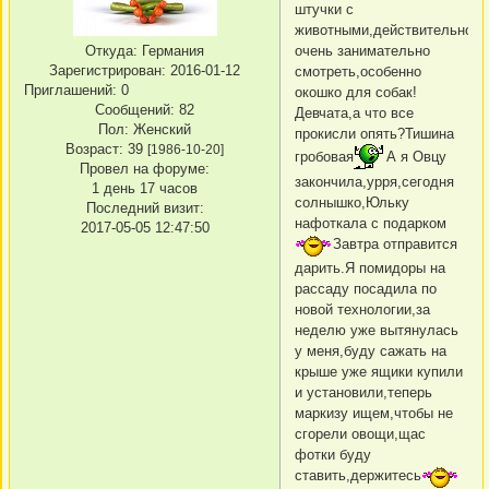
штучки с
животными,действительно
Откуда:
Германия
очень занимательно
Зарегистрирован
: 2016-01-12
смотреть,особенно
Приглашений:
0
окошко для собак!
Сообщений:
82
Девчата,а что все
Пол:
Женский
прокисли опять?Тишина
Возраст:
39
[1986-10-20]
гробовая
А я Овцу
Провел на форуме:
закончила,урря,сегодня
1 день 17 часов
солнышко,Юльку
Последний визит:
нафоткала с подарком
2017-05-05 12:47:50
Завтра отправится
дарить.Я помидоры на
рассаду посадила по
новой технологии,за
неделю уже вытянулась
у меня,буду сажать на
крыше уже ящики купили
и установили,теперь
маркизу ищем,чтобы не
сгорели овощи,щас
фотки буду
ставить,держитесь