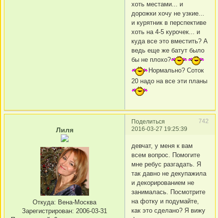
хоть местами... и
дорожки хочу не узкие...
и курятник в перспективе
хоть на 4-5 курочек... и
куда все это вместить? А
ведь еще же батут было
бы не плохо?
Нормально? Соток
20 надо на все эти планы
742
Поделиться
2016-03-27 19:25:39
Лиля
девчат, у меня к вам
всем вопрос. Помогите
мне ребус разгадать. Я
так давно не декупажила
и декорированием не
занималась. Посмотрите
на фотку и подумайте,
Откуда:
Вена-Москва
как это сделано? Я вижу
Зарегистрирован
: 2006-03-31