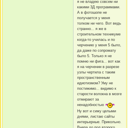
я не владею совсем ни
какими 3Д программами.
А в фотошопе не
получается у меня
толком ни чего. Вот ведь
странно... я же в
строительном техникуме
когда-то училась и по
черчению у меня 5 было,
да даже по сопромату
было 5. Только я не
помню ни фига... вот как
я на черчении в разрезе
узлы чертила с таким
пространственным
идиотизмом? Уму не
постижимо... видимо к
старости волокна в мозге
отмирают за
ненадобностью
Ну вот и сижу целыми
днями, листаю сайты
интерьерные. Прикольно.
Вчера до пол второго