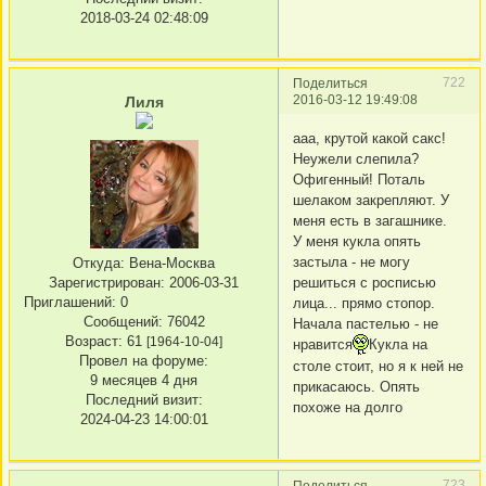
2018-03-24 02:48:09
722
Поделиться
2016-03-12 19:49:08
Лиля
ааа, крутой какой сакс!
Неужели слепила?
Офигенный! Поталь
шелаком закрепляют. У
меня есть в загашнике.
У меня кукла опять
застыла - не могу
Откуда:
Вена-Москва
решиться с росписью
Зарегистрирован
: 2006-03-31
Приглашений:
0
лица... прямо стопор.
Сообщений:
76042
Начала пастелью - не
Возраст:
61
[1964-10-04]
нравится
Кукла на
Провел на форуме:
столе стоит, но я к ней не
9 месяцев 4 дня
прикасаюсь. Опять
Последний визит:
похоже на долго
2024-04-23 14:00:01
723
Поделиться