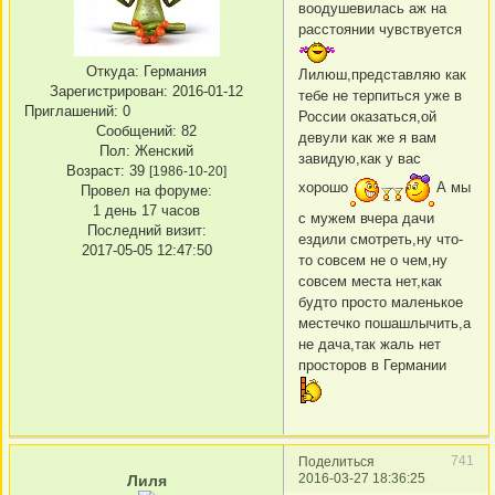
воодушевилась аж на
расстоянии чувствуется
Откуда:
Германия
Лилюш,представляю как
Зарегистрирован
: 2016-01-12
тебе не терпиться уже в
Приглашений:
0
России оказаться,ой
Сообщений:
82
девули как же я вам
Пол:
Женский
завидую,как у вас
Возраст:
39
[1986-10-20]
хорошо
А мы
Провел на форуме:
1 день 17 часов
с мужем вчера дачи
Последний визит:
ездили смотреть,ну что-
2017-05-05 12:47:50
то совсем не о чем,ну
совсем места нет,как
будто просто маленькое
местечко пошашлычить,а
не дача,так жаль нет
просторов в Германии
741
Поделиться
2016-03-27 18:36:25
Лиля