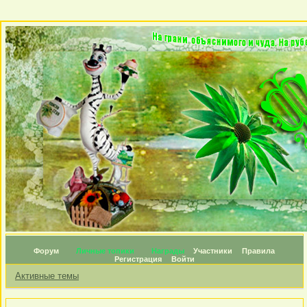
Форум
Личные топики
Награды
Участники
Правила
Регистрация
Войти
Активные темы