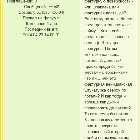
Приглашений:
0
фактурную поверхность -
Сообщений:
76042
или шпаклека или
Возраст:
61
[1964-10-04]
фактурная паста, да?
Провел на форуме:
Еще вижу поталь. Но вот
9 месяцев 4 дня
последовательность не
Последний визит:
пойму... Как я себе
2024-04-23 14:00:01
представляю - нанесен
рельеф. Высущен,
пошкурен. Потом
местами нанесена
поталь. А дальше?
Краска вроде бы как
местами с ворсинками
что ли... или это
фактурная веницианская
штукатурка сверху по
потали? И как тогда и
вообще как дырки
процарапать до потали?
То есть если бы поталь
была на выпуклостях, то
просто поскрести
покрашенный второй
слой и по выпуклостям