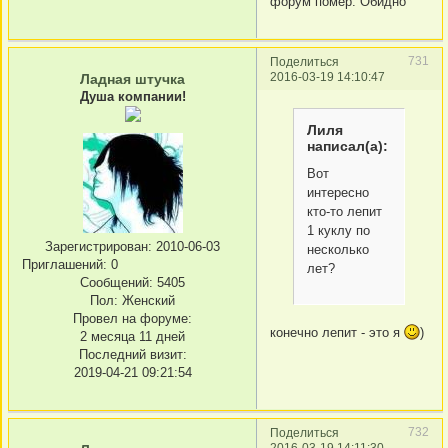
форум помер. Обидно
731
Поделиться
2016-03-19 14:10:47
Ладная штучка
Душа компании!
Лиля
написал(а):
Вот
интересно
кто-то лепит
1 куклу по
Зарегистрирован
: 2010-06-03
несколько
Приглашений:
0
лет?
Сообщений:
5405
Пол:
Женский
Провел на форуме:
конечно лепит - это я
)
2 месяца 11 дней
Последний визит:
2019-04-21 09:21:54
732
Поделиться
2016-03-19 14:11:30