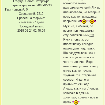
Откуда:
Санкт-Петербург
мужеское очень
Зарегистрирован
: 2010-04-30
натуралистичное))) Я и не
Приглашений:
0
планировала, но теперь к
Сообщений:
7210
нему как-то прикасаться
Провел на форуме:
неприлично
2 месяца 27 дней
МужЫк, в общем, со
Последний визит:
2018-03-24 02:48:09
всеми причиндалами,
ему положенными)))))
Руки слепила, вот
пластиночку сегодня
нашла для подставки.
Ща раздумываю, как к
гипсу подступиться и
чего-то лениво. Еще
пластинку укрепить надо
снизу как-то - очень
хрупкая, т.к. старинная
совсем. И за ноги
приниматься надо.
А еще, как и ты, Лилюш,
зависаю в дачных
хотелках, хочется все и
сразу.