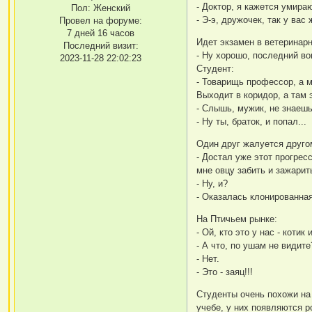
- Доктор, я кажется умираю
Пол:
Женский
- Э-э, дружочек, так у вас
Провел на форуме:
7 дней 16 часов
Идет экзамен в ветеринарн
Последний визит:
- Ну хорошо, последний во
2023-11-28 22:02:23
Студент:
- Товарищь профессор, а м
Выходит в коридор, а там 
- Слышь, мужик, не знаешь
- Ну ты, браток, и попал...
Один друг жалуется друго
- Достал уже этот прогре
мне овцу забить и зажарить
- Ну, и?
- Оказалась клонированная
На Птичьем рынке:
- Ой, кто это у нас - котик
- А что, по ушам не видите
- Нет.
- Это - заяц!!!
Студенты очень похожи на
учебе, у них появляются р