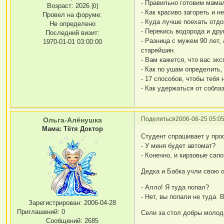
- Правильно готовим мама
Возраст:
2026
[0]
- Как красиво загореть и н
Провел на форуме:
- Куда лучше поехать отд
Не определено
- Перекись водорода и дру
Последний визит:
- Разница с мужем 90 лет,
1970-01-01 03:00:00
старейшин.
- Вам кажется, что вас эк
- Как по ушам определить,
- 17 способов, чтобы тебя 
- Как удержаться от соблаз
Поделиться
2006-08-25 05:05
Ольга-Алёнушка
Мама: Тётя Доктор
Студент спрашивает у про
- У меня будет автомат?
- Конечно, и кирзовые сапо
Дедка и Бабка учли свою о
- Алло! Я туда попал?
- Нет, вы попали не туда. 
Зарегистрирован
: 2006-04-28
Приглашений:
0
Сели за стол добры молод
Сообщений:
2685