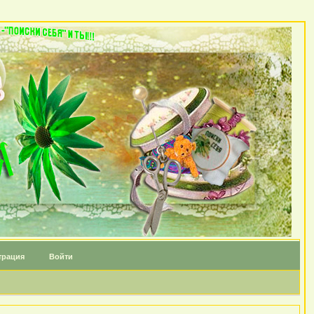
трация
Войти