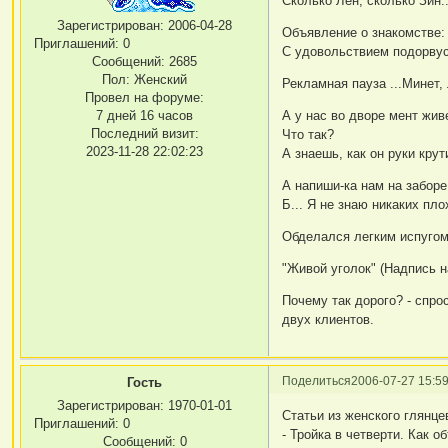
Сколько Лен, сколько Зин..
Зарегистрирован
: 2006-04-28
Объявление о знакомстве:
Приглашений:
0
С удовольствием подорвус
Сообщений:
2685
Пол:
Женский
Рекламная пауза ...Минет,
Провел на форуме:
7 дней 16 часов
А у нас во дворе мент жив
Последний визит:
Что так?
2023-11-28 22:02:23
А знаешь, как он руки крут
А напиши-ка нам на заборе
Б... Я не знаю никаких пло
Обделался легким испугом
"Живой уголок" (Надпись 
Почему так дорого? - спрос
двух клиентов.
Поделиться
2006-07-27 15:59
Гость
Зарегистрирован
: 1970-01-01
Статьи из женского глянце
Приглашений:
0
- Тройка в четверти. Как 
Сообщений:
0