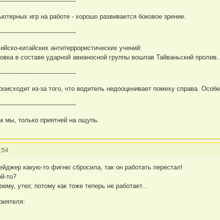
---------------------------------------
ютерных игр на работе - хорошо развивается боковое зрение.
---------------------------------------
ийско-китайских антитеррористических учений:
овка в составе ударной авианосной группы вошлав Тайваньский пролив..
---------------------------------------
оисходит из-за того, что водитель недооценивает помеху справа. Особен
---------------------------------------
к мы, только приятней на ощупь.
:54
ейджер какую-то фигню сбросила, так он работать перестал!
й-то?
оему, утюг, потому как тоже теперь не работает...
риятеля: