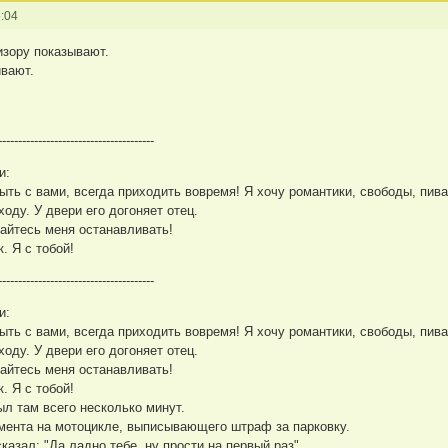
:04
визору показывают.
ивают.
---------------------------------------
и:
ыть с вами, всегда приходить вовремя! Я хочу романтики, свободы, пива
оду. У двери его догоняет отец.
ытайтесь меня останавливать!
. Я с тобой!
---------------------------------------
и:
ыть с вами, всегда приходить вовремя! Я хочу романтики, свободы, пива
оду. У двери его догоняет отец.
ытайтесь меня останавливать!
. Я с тобой!
ыл там всего несколько минут.
 мента на мотоцикле, выписывающего штраф за парковку.
казал: "Да ладно тебе, ну прости на первый раз".