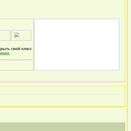
крыть свой класс
омике