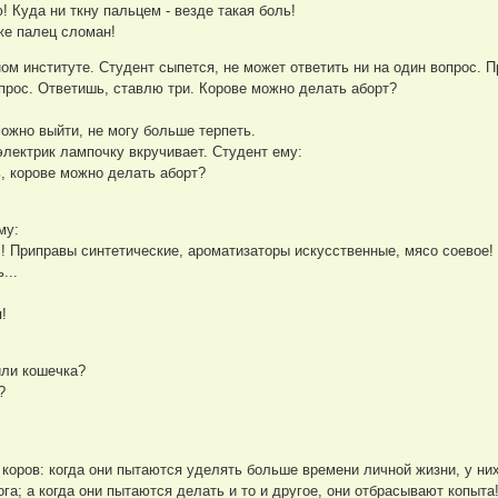
! Куда ни ткну пальцем - везде такая боль!
 же палец сломан!
ом институте. Студент сыпется, не может ответить ни на один вопрос. 
прос. Ответишь, ставлю три. Корове можно делать аборт?
ожно выйти, не могу больше терпеть.
электрик лампочку вкручивает. Студент ему:
, корове можно делать аборт?
му:
сс! Приправы синтетические, ароматизаторы искусственные, мясо соево
...
!
 или кошечка?
?
 коров: когда они пытаются уделять больше времени личной жизни, у ни
ога; а когда они пытаются делать и то и другое, они отбрасывают копыта