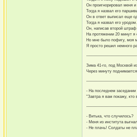
Он проигнорировал меня и
Тогда я назвал его паршив
Он в ответ выписал еще од
Тогда я назвал его уродом
Он, написав второй штраф 
На протяжении 20 минут я
Но мне было пофигу, моя 
Я просто решил немного ра
-----------------------------------------
Зима 41-го, под Москвой и
Через минуту поднимается 
-----------------------------------------
- На последнем заседании
"Завтра я вам покажу, кто 
-----------------------------------------
- Витька, что случилось?
- Меня из института выгна
- Не плачь! Солдаты не пл