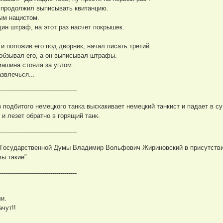
 продолжил выписывать квитанцию.
ым нацистом.
ин штраф, на этот раз насчет покрышек.
.
и положив его под дворник, начал писать третий.
 обзывал его, а он выписывал штрафы.
машина стояла за углом.
звлечься...
---------------------------------------
з подбитого немецкого танка выскакивает немецкий танкист и падает в су
и лезет обратно в горящий танк.
---------------------------------------
 Государственной Думы Владимир Вольфович Жириновский в присутствии
вы такие".
---------------------------------------
ли.
ачут!!