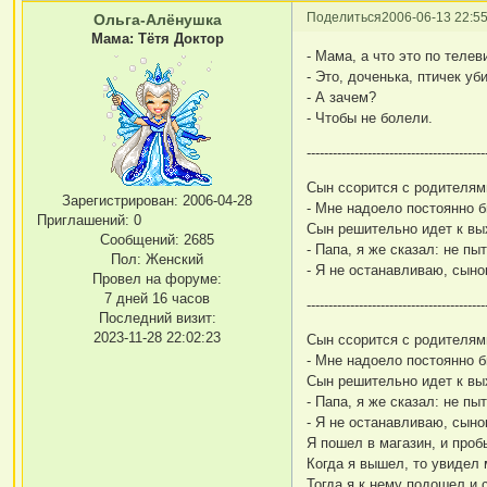
Поделиться
2006-06-13 22:55
Ольга-Алёнушка
Мама: Тётя Доктор
- Мама, а что это по теле
- Это, доченька, птичек уб
- А зачем?
- Чтобы не болели.
-----------------------------------------
Сын ссорится с родителям
Зарегистрирован
: 2006-04-28
- Мне надоело постоянно б
Приглашений:
0
Сын решительно идет к вых
Сообщений:
2685
- Папа, я же сказал: не п
Пол:
Женский
- Я не останавливаю, сынок
Провел на форуме:
7 дней 16 часов
-----------------------------------------
Последний визит:
2023-11-28 22:02:23
Сын ссорится с родителям
- Мне надоело постоянно б
Сын решительно идет к вых
- Папа, я же сказал: не п
- Я не останавливаю, сынок
Я пошел в магазин, и проб
Когда я вышел, то увидел
Тогда я к нему подошел и с