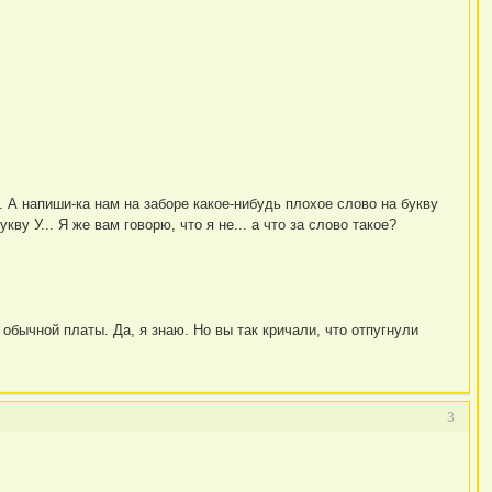
. А напиши-ка нам на заборе какое-нибудь плохое слово на букву
ву У... Я же вам говорю, что я не... а что за слово такое?
е обычной платы. Да, я знаю. Но вы так кричали, что отпугнули
3