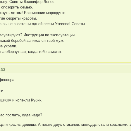
лыгу. Советы Дженифер Лопес.
е опозорить семью.
охнуть летом! Расписание маршруток.
гие секреты красоты.
 а вы не знаете ни одной песни Утесова! Советы
сплуатируют? Инструкция по эксплуатации.
 какой борьбой занимался твой муж.
не украли.
на обернуться, когда тебе свистят.
:52
фессора:
ги.
шибку и испекли Кубик.
Вас послать, куда надо?
цы и красны девицы. А после двух стаканов, молодцы стали красными, 