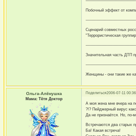
-----------------------------------------
Побочный эффект от компь
-----------------------------------------
Сценарий совместных росс
"Террористическая группир
-----------------------------------------
Значительная часть ДТП пр
-----------------------------------------
Женщины - они такие же ка
Поделиться
2006-07-11 00:36
Ольга-Алёнушка
Мама: Тётя Доктор
А моя жена мне вчера на п
?!? Пейджерный вирус како
Да не признаётся. Но, по-м
Встречаются два старых п
Ба! Какая встреча!