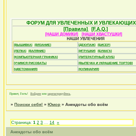
ФОРУМ ДЛЯ УВЛЕЧЕННЫХ И УВЛЕКАЮЩИХ
[Правила]
[F.A.Q.]
[НАШИ ДОМИКИ]
[НАШИ ХВАСТУШКИ]
НАШИ УВЛЕЧЕНИЯ
[ВЫШИВКА]
[ВЯЗАНИЕ]
[ДЕКУПАЖ]
[БИСЕР]
[ЛЕПКА]
[ВАЛЯНИЕ]
[ИГРУШКИ]
[БУМАГА]
[КОМПЬЮТЕРНАЯ ГРАФИКА]
[ЛИТЕРАТУРНЫЙ КЛУБ]
[УЧИМСЯ РИСОВАТЬ]
[ВЫПЕЧКА И УКРАШЕНИЕ ТОРТОВ]
[ЦВЕТОМАНИЯ]
[КУЛИНАРИЯ]
Привет, Гость!
Войдите
или
зарегистрируйтесь
.
»
Поиски себя!
»
Юмор
»
Анекдоты обо всём
Страница:
1
2
3
…
14
»
Анекдоты обо всём