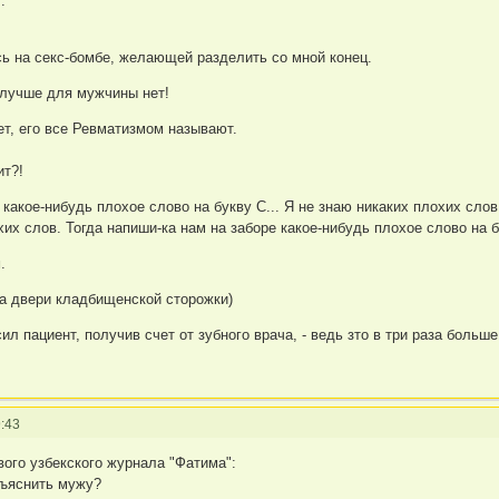
.
ь на секс-бомбе, желающей разделить со мной конец.
 лучше для мужчины нет!
ет, его все Ревматизмом называют.
ит?!
 какое-нибудь плохое слово на букву С... Я не знаю никаких плохих слов
хих слов. Тогда напиши-ка нам на заборе какое-нибудь плохое слово на бук
.
на двери кладбищенской сторожки)
ил пациент, получив счет от зубного врача, - ведь зто в три раза больш
:43
вого узбекского журнала "Фатима":
объяснить мужу?