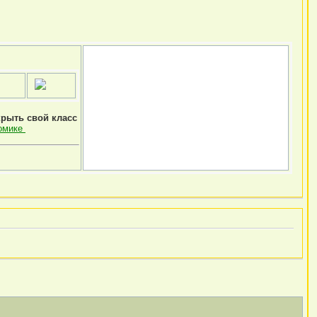
крыть свой класс
омике