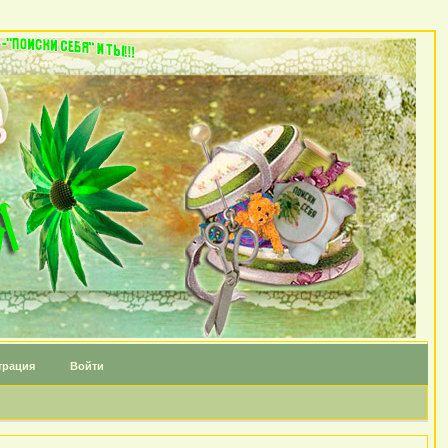
трация
Войти