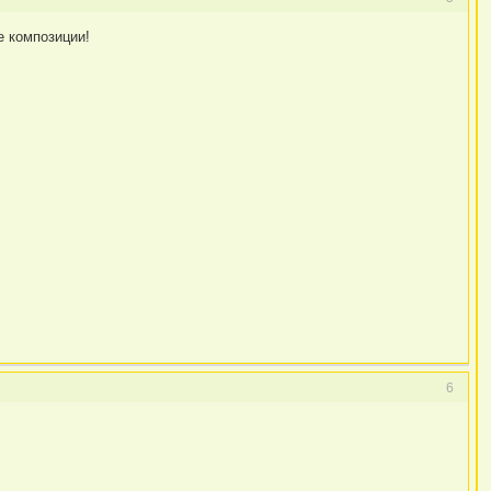
е композиции!
6