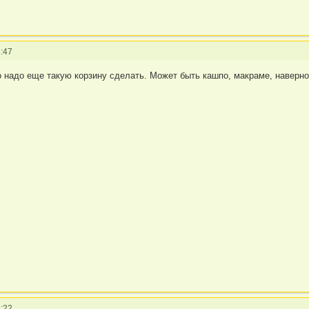
:47
о надо еще такую корзину сделать. Может быть кашпо, макраме, наверн
:22