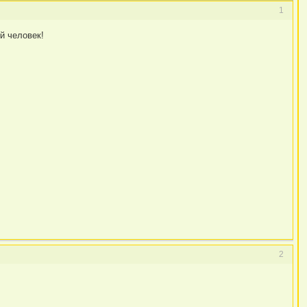
1
й человек!
2