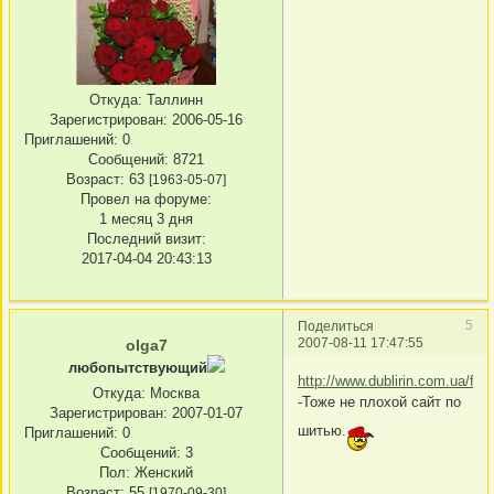
Откуда:
Таллинн
Зарегистрирован
: 2006-05-16
Приглашений:
0
Сообщений:
8721
Возраст:
63
[1963-05-07]
Провел на форуме:
1 месяц 3 дня
Последний визит:
2017-04-04 20:43:13
5
Поделиться
2007-08-11 17:47:55
olga7
любопытствующий
http://www.dublirin.com.ua/for
Откуда:
Москва
-Тоже не плохой сайт по
Зарегистрирован
: 2007-01-07
шитью.
Приглашений:
0
Сообщений:
3
Пол:
Женский
Возраст:
55
[1970-09-30]