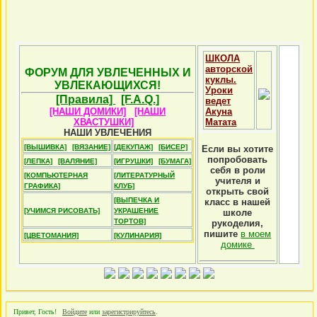
ШКОЛА
авторской
ФОРУМ ДЛЯ УВЛЕЧЕННЫХ И
куклы.
УВЛЕКАЮЩИХСЯ!
Уроки
[Правила]
[F.A.Q.]
ведет
[НАШИ ДОМИКИ]
[НАШИ
Акуна
ХВАСТУШКИ]
Матата
НАШИ УВЛЕЧЕНИЯ
[ВЫШИВКА]
[ВЯЗАНИЕ]
[ДЕКУПАЖ]
[БИСЕР]
Если вы хотите
попробовать
[ЛЕПКА]
[ВАЛЯНИЕ]
[ИГРУШКИ]
[БУМАГА]
себя в роли
[КОМПЬЮТЕРНАЯ
[ЛИТЕРАТУРНЫЙ
учителя и
ГРАФИКА]
КЛУБ]
открыть свой
[ВЫПЕЧКА И
класс в нашей
[УЧИМСЯ РИСОВАТЬ]
УКРАШЕНИЕ
школе
ТОРТОВ]
рукоделия,
пишите
в моем
[ЦВЕТОМАНИЯ]
[КУЛИНАРИЯ]
домике
Привет, Гость!
Войдите
или
зарегистрируйтесь
.