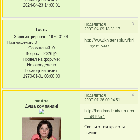
2024-04-23 14:00:01
3
Поделиться
2007-04-09 18:31:17
Гость
Зарегистрирован
: 1970-01-01
http://www.knitter.spb.ru/knittin
Приглашений:
0
… p;cat=vest
Сообщений:
0
Возраст:
2026
[0]
Провел на форуме:
Не определено
Последний визит:
1970-01-01 03:00:00
4
Поделиться
2007-07-26 00:04:51
marina
Душа компании!
http://handmade.idvz.ru/forum
… 4&PN=1
Сколько там красоты
:swoon: