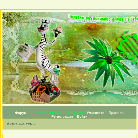
Форум
Личные топики
Награды
Участники
Правила
Регистрация
Войти
Активные темы