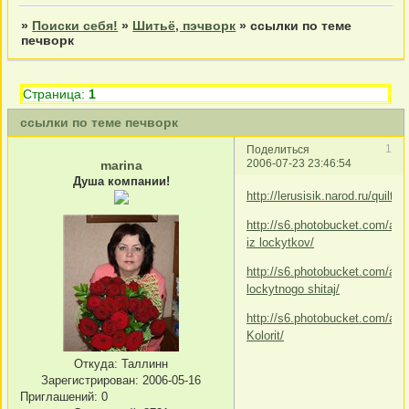
»
Поиски себя!
»
Шитьё, пэчворк
»
ссылки по теме
печворк
Страница:
1
ссылки по теме печворк
1
Поделиться
2006-07-23 23:46:54
marina
Душа компании!
http://lerusisik.narod.ru/quilter
http://s6.photobucket.com/alb
iz lockytkov/
http://s6.photobucket.com/al
lockytnogo shitaj/
http://s6.photobucket.com/al
Kolorit/
Откуда:
Таллинн
Зарегистрирован
: 2006-05-16
Приглашений:
0