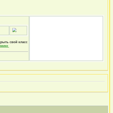
крыть свой класс
омике