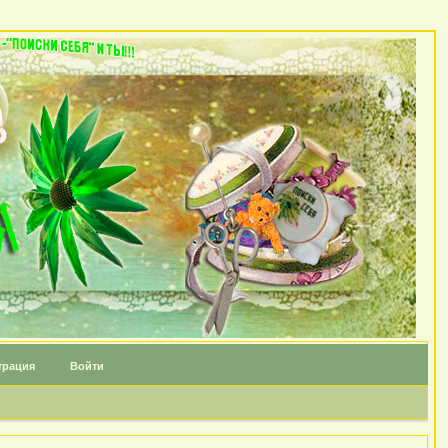
трация
Войти