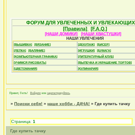
ФОРУМ ДЛЯ УВЛЕЧЕННЫХ И УВЛЕКАЮЩИХ
[Правила]
[F.A.Q.]
[НАШИ ДОМИКИ]
[НАШИ ХВАСТУШКИ]
НАШИ УВЛЕЧЕНИЯ
[ВЫШИВКА]
[ВЯЗАНИЕ]
[ДЕКУПАЖ]
[БИСЕР]
[ЛЕПКА]
[ВАЛЯНИЕ]
[ИГРУШКИ]
[БУМАГА]
[КОМПЬЮТЕРНАЯ ГРАФИКА]
[ЛИТЕРАТУРНЫЙ КЛУБ]
[УЧИМСЯ РИСОВАТЬ]
[ВЫПЕЧКА И УКРАШЕНИЕ ТОРТОВ]
[ЦВЕТОМАНИЯ]
[КУЛИНАРИЯ]
Привет, Гость!
Войдите
или
зарегистрируйтесь
.
»
Поиски себя!
»
наше хобби - ДАЧА!
»
Где купить тачку
Страница:
1
Где купить тачку