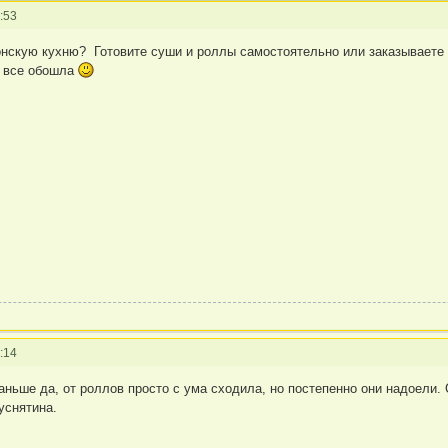
:53
нскую кухню? Готовите суши и роллы самостоятельно или заказываете д
е все обошла
:14
ньше да, от роллов просто с ума сходила, но постепенно они надоели. 
уснятина.