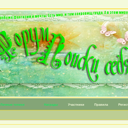
Личные топики
Награды
Участники
Правила
Регис