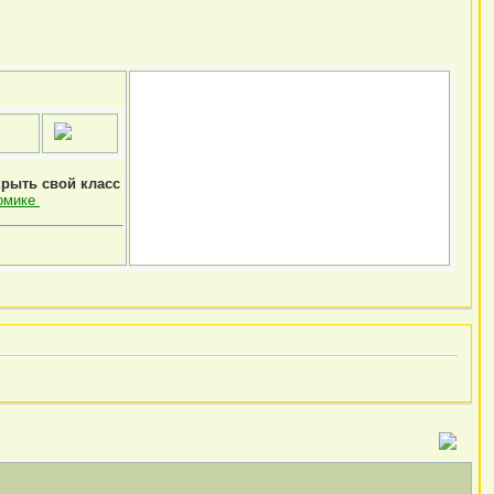
крыть свой класс
омике