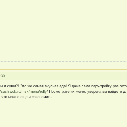
:30
 и суши?! Это же самая вкусная еда! Я даже сама пару-тройку раз гото
//sushiwok.ru/msk/menu/rolly/
Посмотрите их меню, уверена вы найдете для
к что можно еще и сэкономить.