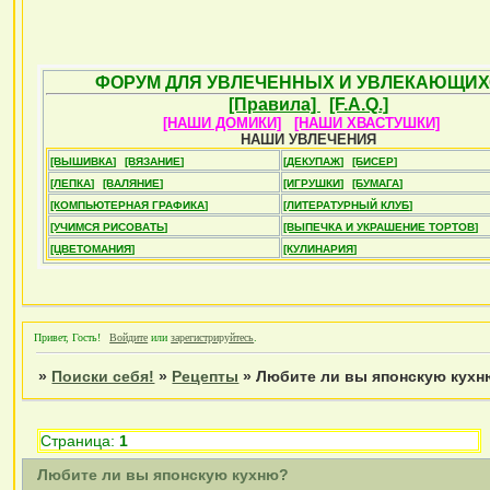
ФОРУМ ДЛЯ УВЛЕЧЕННЫХ И УВЛЕКАЮЩИХ
[Правила]
[F.A.Q.]
[НАШИ ДОМИКИ]
[НАШИ ХВАСТУШКИ]
НАШИ УВЛЕЧЕНИЯ
[ВЫШИВКА]
[ВЯЗАНИЕ]
[ДЕКУПАЖ]
[БИСЕР]
[ЛЕПКА]
[ВАЛЯНИЕ]
[ИГРУШКИ]
[БУМАГА]
[КОМПЬЮТЕРНАЯ ГРАФИКА]
[ЛИТЕРАТУРНЫЙ КЛУБ]
[УЧИМСЯ РИСОВАТЬ]
[ВЫПЕЧКА И УКРАШЕНИЕ ТОРТОВ]
[ЦВЕТОМАНИЯ]
[КУЛИНАРИЯ]
Привет, Гость!
Войдите
или
зарегистрируйтесь
.
»
Поиски себя!
»
Рецепты
»
Любите ли вы японскую кух
Страница:
1
Любите ли вы японскую кухню?