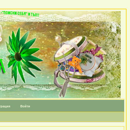
трация
Войти