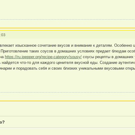
:03
ивлекает изысканное сочетание вкусов и внимание к деталям. Особенно
 Приготовление таких соусов в домашних условиях придает блюдам особ
 на
https://ru.ipepper.org/recipe-category/sousy/
соусы рецепты в домашних у
ь найдется что-то для каждого ценителя вкусной еды. Создание аутент
инарии и порадовать себя и своих близких уникальными вкусовыми откр
ню?