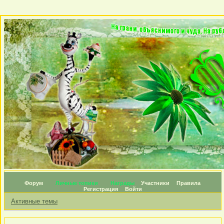
Форум
Личные топики
Награды
Участники
Правила
Регистрация
Войти
Активные темы