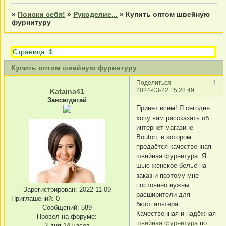
»
Поиски себя!
»
Рукоделие...
»
Купить оптом швейную
фурнитуру
Страница:
1
Купить оптом швейную фурнитуру
1
Поделиться
2024-03-22 15:28:49
Kataina41
Завсегдатай
Привет всем! Я сегодня
хочу вам рассказать об
интернет-магазине
Bouton, в котором
продаётся качественная
швейная фурнитура. Я
шью женское бельё на
заказ и поэтому мне
постоянно нужны
Зарегистрирован
: 2022-11-09
расширители для
Приглашений:
0
бюстгальтера.
Сообщений:
589
Качественная и надёжная
Провел на форуме:
швейная фурнитура
по
2 дня 14 часов