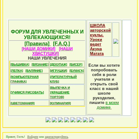
ШКОЛА
авторской
ФОРУМ ДЛЯ УВЛЕЧЕННЫХ И
куклы.
УВЛЕКАЮЩИХСЯ!
Уроки
[Правила]
[F.A.Q.]
ведет
[НАШИ ДОМИКИ]
[НАШИ
Акуна
ХВАСТУШКИ]
Матата
НАШИ УВЛЕЧЕНИЯ
[ВЫШИВКА]
[ВЯЗАНИЕ]
[ДЕКУПАЖ]
[БИСЕР]
Если вы хотите
попробовать
[ЛЕПКА]
[ВАЛЯНИЕ]
[ИГРУШКИ]
[БУМАГА]
себя в роли
[КОМПЬЮТЕРНАЯ
[ЛИТЕРАТУРНЫЙ
учителя и
ГРАФИКА]
КЛУБ]
открыть свой
[ВЫПЕЧКА И
класс в нашей
[УЧИМСЯ РИСОВАТЬ]
УКРАШЕНИЕ
школе
ТОРТОВ]
рукоделия,
пишите
в моем
[ЦВЕТОМАНИЯ]
[КУЛИНАРИЯ]
домике
Привет, Гость!
Войдите
или
зарегистрируйтесь
.