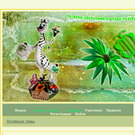
Форум
Личные топики
Награды
Участники
Правила
Регистрация
Войти
Активные темы