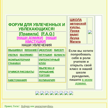
ШКОЛА
авторской
ФОРУМ ДЛЯ УВЛЕЧЕННЫХ И
куклы.
УВЛЕКАЮЩИХСЯ!
Уроки
[Правила]
[F.A.Q.]
ведет
[НАШИ ДОМИКИ]
[НАШИ
Акуна
ХВАСТУШКИ]
Матата
НАШИ УВЛЕЧЕНИЯ
[ВЫШИВКА]
[ВЯЗАНИЕ]
[ДЕКУПАЖ]
[БИСЕР]
Если вы хотите
попробовать
[ЛЕПКА]
[ВАЛЯНИЕ]
[ИГРУШКИ]
[БУМАГА]
себя в роли
[КОМПЬЮТЕРНАЯ
[ЛИТЕРАТУРНЫЙ
учителя и
ГРАФИКА]
КЛУБ]
открыть свой
[ВЫПЕЧКА И
класс в нашей
[УЧИМСЯ РИСОВАТЬ]
УКРАШЕНИЕ
школе
ТОРТОВ]
рукоделия,
пишите
в моем
[ЦВЕТОМАНИЯ]
[КУЛИНАРИЯ]
домике
Привет, Гость!
Войдите
или
зарегистрируйтесь
.