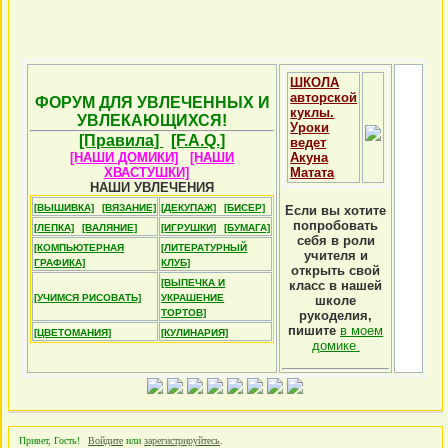
ШКОЛА
авторской
ФОРУМ ДЛЯ УВЛЕЧЕННЫХ И
куклы.
УВЛЕКАЮЩИХСЯ!
Уроки
[Правила]
[F.A.Q.]
ведет
[НАШИ ДОМИКИ]
[НАШИ
Акуна
ХВАСТУШКИ]
Матата
НАШИ УВЛЕЧЕНИЯ
[ВЫШИВКА]
[ВЯЗАНИЕ]
[ДЕКУПАЖ]
[БИСЕР]
Если вы хотите
попробовать
[ЛЕПКА]
[ВАЛЯНИЕ]
[ИГРУШКИ]
[БУМАГА]
себя в роли
[КОМПЬЮТЕРНАЯ
[ЛИТЕРАТУРНЫЙ
учителя и
ГРАФИКА]
КЛУБ]
открыть свой
[ВЫПЕЧКА И
класс в нашей
[УЧИМСЯ РИСОВАТЬ]
УКРАШЕНИЕ
школе
ТОРТОВ]
рукоделия,
пишите
в моем
[ЦВЕТОМАНИЯ]
[КУЛИНАРИЯ]
домике
Привет, Гость!
Войдите
или
зарегистрируйтесь
.