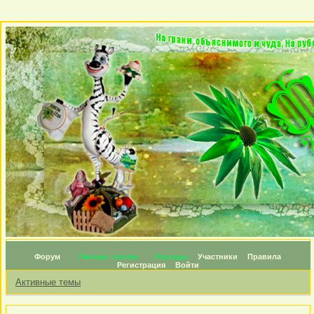
Форум
Личные топики
Награды
Участники
Правила
Регистрация
Войти
Активные темы