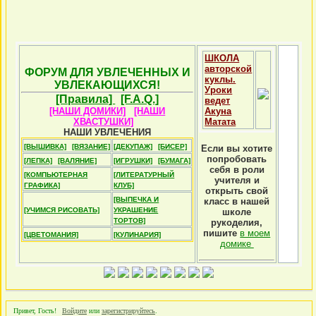
ШКОЛА
авторской
ФОРУМ ДЛЯ УВЛЕЧЕННЫХ И
куклы.
УВЛЕКАЮЩИХСЯ!
Уроки
[Правила]
[F.A.Q.]
ведет
[НАШИ ДОМИКИ]
[НАШИ
Акуна
ХВАСТУШКИ]
Матата
НАШИ УВЛЕЧЕНИЯ
[ВЫШИВКА]
[ВЯЗАНИЕ]
[ДЕКУПАЖ]
[БИСЕР]
Если вы хотите
попробовать
[ЛЕПКА]
[ВАЛЯНИЕ]
[ИГРУШКИ]
[БУМАГА]
себя в роли
[КОМПЬЮТЕРНАЯ
[ЛИТЕРАТУРНЫЙ
учителя и
ГРАФИКА]
КЛУБ]
открыть свой
[ВЫПЕЧКА И
класс в нашей
[УЧИМСЯ РИСОВАТЬ]
УКРАШЕНИЕ
школе
ТОРТОВ]
рукоделия,
пишите
в моем
[ЦВЕТОМАНИЯ]
[КУЛИНАРИЯ]
домике
Привет, Гость!
Войдите
или
зарегистрируйтесь
.