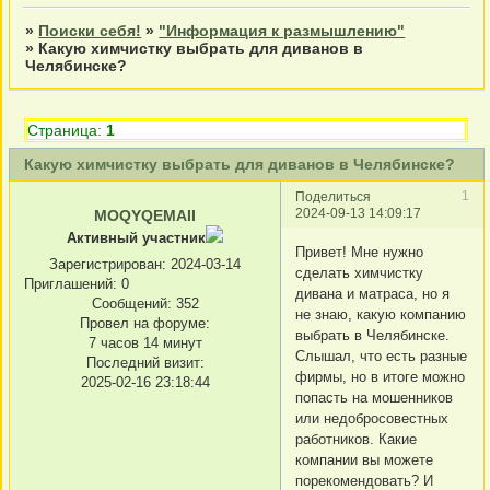
»
Поиски себя!
»
"Информация к размышлению"
»
Какую химчистку выбрать для диванов в
Челябинске?
Страница:
1
Какую химчистку выбрать для диванов в Челябинске?
1
Поделиться
2024-09-13 14:09:17
MOQYQEMAII
Активный участник
Привет! Мне нужно
Зарегистрирован
: 2024-03-14
сделать химчистку
Приглашений:
0
дивана и матраса, но я
Сообщений:
352
не знаю, какую компанию
Провел на форуме:
выбрать в Челябинске.
7 часов 14 минут
Слышал, что есть разные
Последний визит:
фирмы, но в итоге можно
2025-02-16 23:18:44
попасть на мошенников
или недобросовестных
работников. Какие
компании вы можете
порекомендовать? И