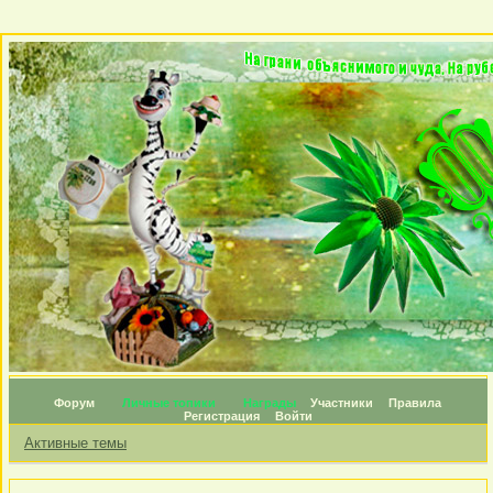
Форум
Личные топики
Награды
Участники
Правила
Регистрация
Войти
Активные темы