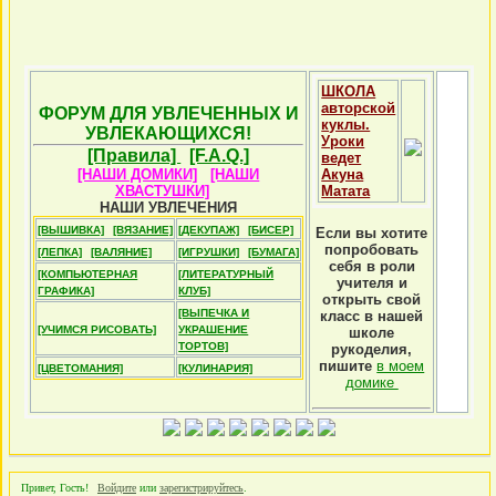
ШКОЛА
авторской
ФОРУМ ДЛЯ УВЛЕЧЕННЫХ И
куклы.
УВЛЕКАЮЩИХСЯ!
Уроки
[Правила]
[F.A.Q.]
ведет
[НАШИ ДОМИКИ]
[НАШИ
Акуна
ХВАСТУШКИ]
Матата
НАШИ УВЛЕЧЕНИЯ
[ВЫШИВКА]
[ВЯЗАНИЕ]
[ДЕКУПАЖ]
[БИСЕР]
Если вы хотите
попробовать
[ЛЕПКА]
[ВАЛЯНИЕ]
[ИГРУШКИ]
[БУМАГА]
себя в роли
[КОМПЬЮТЕРНАЯ
[ЛИТЕРАТУРНЫЙ
учителя и
ГРАФИКА]
КЛУБ]
открыть свой
[ВЫПЕЧКА И
класс в нашей
[УЧИМСЯ РИСОВАТЬ]
УКРАШЕНИЕ
школе
ТОРТОВ]
рукоделия,
пишите
в моем
[ЦВЕТОМАНИЯ]
[КУЛИНАРИЯ]
домике
Привет, Гость!
Войдите
или
зарегистрируйтесь
.