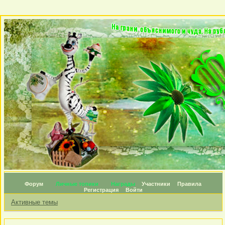
Форум
Личные топики
Награды
Участники
Правила
Регистрация
Войти
Активные темы