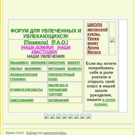
ШКОЛА
авторской
ФОРУМ ДЛЯ УВЛЕЧЕННЫХ И
куклы.
УВЛЕКАЮЩИХСЯ!
Уроки
[Правила]
[F.A.Q.]
ведет
[НАШИ ДОМИКИ]
[НАШИ
Акуна
ХВАСТУШКИ]
Матата
НАШИ УВЛЕЧЕНИЯ
[ВЫШИВКА]
[ВЯЗАНИЕ]
[ДЕКУПАЖ]
[БИСЕР]
Если вы хотите
попробовать
[ЛЕПКА]
[ВАЛЯНИЕ]
[ИГРУШКИ]
[БУМАГА]
себя в роли
[КОМПЬЮТЕРНАЯ
[ЛИТЕРАТУРНЫЙ
учителя и
ГРАФИКА]
КЛУБ]
открыть свой
[ВЫПЕЧКА И
класс в нашей
[УЧИМСЯ РИСОВАТЬ]
УКРАШЕНИЕ
школе
ТОРТОВ]
рукоделия,
пишите
в моем
[ЦВЕТОМАНИЯ]
[КУЛИНАРИЯ]
домике
Привет, Гость!
Войдите
или
зарегистрируйтесь
.