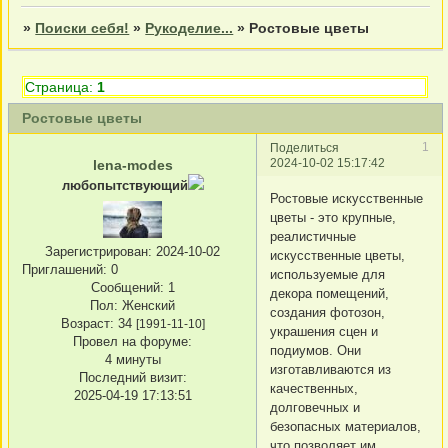
»
Поиски себя!
»
Рукоделие...
»
Ростовые цветы
Страница:
1
Ростовые цветы
1
Поделиться
2024-10-02 15:17:42
lena-modes
любопытствующий
Ростовые искусственные
цветы - это крупные,
реалистичные
Зарегистрирован
: 2024-10-02
искусственные цветы,
Приглашений:
0
используемые для
Сообщений:
1
декора помещений,
Пол:
Женский
создания фотозон,
Возраст:
34
[1991-11-10]
украшения сцен и
Провел на форуме:
подиумов. Они
4 минуты
изготавливаются из
Последний визит:
качественных,
2025-04-19 17:13:51
долговечных и
безопасных материалов,
что позволяет им