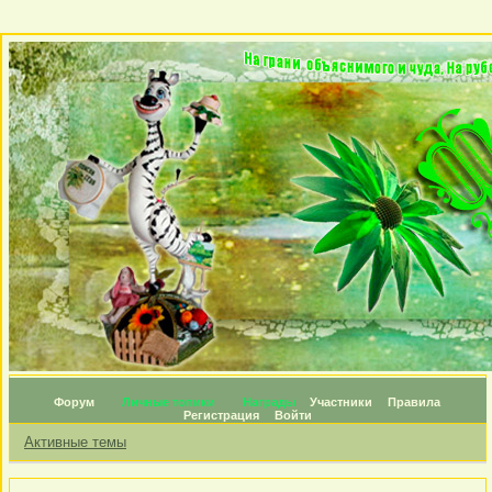
Форум
Личные топики
Награды
Участники
Правила
Регистрация
Войти
Активные темы