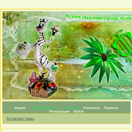
Форум
Личные топики
Награды
Участники
Правила
Регистрация
Войти
Активные темы