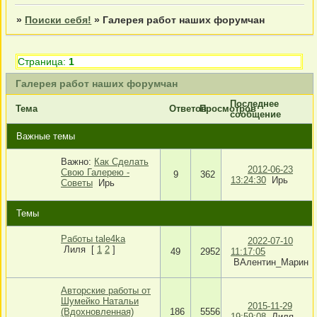
»
Поиски себя!
»
Галерея работ наших форумчан
Страница:
1
Галерея работ наших форумчан
Последнее
Тема
Ответов
Просмотров
сообщение
Важные темы
Важно:
Как Сделать
2012-06-23
Свою Галерею -
9
362
13:24:30
Ирь
Советы
Ирь
Темы
Работы tale4ka
2022-07-10
Лиля
[
1
2
]
49
2952
11:17:05
ВАлентин_Марин
Авторские работы от
Шумейко Натальи
2015-11-29
(Вдохновленная)
186
5556
19:59:08
Лиля