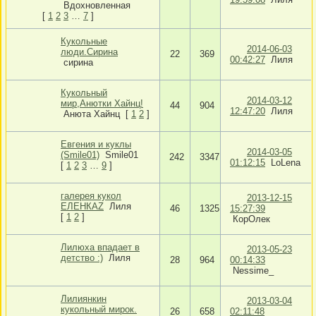
Вдохновленная
[
1
2
3
…
7
]
Кукольные
2014-06-03
люди.Сирина
22
369
00:42:27
Лиля
сирина
Кукольный
2014-03-12
мир,Анютки Хайнц!
44
904
12:47:20
Лиля
Анюта Хайнц
[
1
2
]
Евгения и куклы
2014-03-05
(Smile01)
Smile01
242
3347
01:12:15
LoLena
[
1
2
3
…
9
]
галерея кукол
2013-12-15
ЕЛЕНКАZ
Лиля
46
1325
15:27:39
[
1
2
]
КорОлек
Лилюха впадает в
2013-05-23
детство :)
Лиля
28
964
00:14:33
Nessime_
Лилиянкин
2013-03-04
кукольный мирок.
26
658
02:11:48