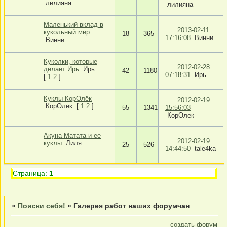
лилияна
лилияна
Маленький вклад в
2013-02-11
кукольный мир
18
365
17:16:08
Винни
Винни
Куколки, которые
2012-02-28
делает Ирь
Ирь
42
1180
07:18:31
Ирь
[
1
2
]
Куклы КорОлёк
2012-02-19
КорОлек
[
1
2
]
55
1341
15:56:03
КорОлек
Акуна Матата и ее
2012-02-19
куклы
Лиля
25
526
14:44:50
tale4ka
Страница:
1
»
Поиски себя!
»
Галерея работ наших форумчан
создать форум