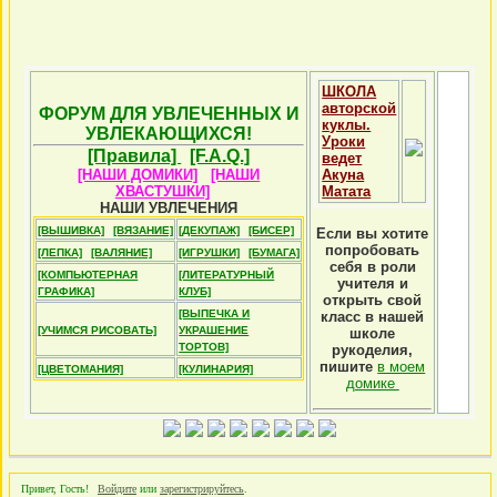
ШКОЛА
авторской
ФОРУМ ДЛЯ УВЛЕЧЕННЫХ И
куклы.
УВЛЕКАЮЩИХСЯ!
Уроки
[Правила]
[F.A.Q.]
ведет
[НАШИ ДОМИКИ]
[НАШИ
Акуна
ХВАСТУШКИ]
Матата
НАШИ УВЛЕЧЕНИЯ
[ВЫШИВКА]
[ВЯЗАНИЕ]
[ДЕКУПАЖ]
[БИСЕР]
Если вы хотите
попробовать
[ЛЕПКА]
[ВАЛЯНИЕ]
[ИГРУШКИ]
[БУМАГА]
себя в роли
[КОМПЬЮТЕРНАЯ
[ЛИТЕРАТУРНЫЙ
учителя и
ГРАФИКА]
КЛУБ]
открыть свой
[ВЫПЕЧКА И
класс в нашей
[УЧИМСЯ РИСОВАТЬ]
УКРАШЕНИЕ
школе
ТОРТОВ]
рукоделия,
пишите
в моем
[ЦВЕТОМАНИЯ]
[КУЛИНАРИЯ]
домике
Привет, Гость!
Войдите
или
зарегистрируйтесь
.