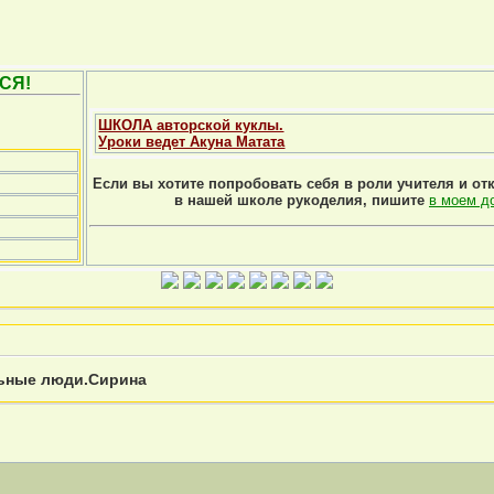
СЯ!
ШКОЛА авторской куклы.
Уроки ведет Акуна Матата
Если вы хотите попробовать себя в роли учителя и от
в нашей школе рукоделия, пишите
в моем д
ьные люди.Сирина