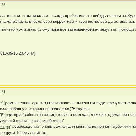
:26
ила..и шила..и вышивала и...всегда пробовала что-нибудь новенькое.Ху
 школа.Жизнь внесла свои коррективы и творчество всегда оставалось 
ство -это моя жизнь. Сложу пока все завершенное,как результат помощ
013-09-15 23:45:47)
:21
моя первая куколка,появившаяся в нынешнем виде в результате зн
жила забавную историю ее появления)"Ведунья"
вторая(вобще-то третья,вторую я сожгла в духовке ,сделав ее пол
думанной серии" Цветы моей души"
"Освобождение",очень важная для меня,наполненная глубокими п
подруги.Теперь лечит ее.