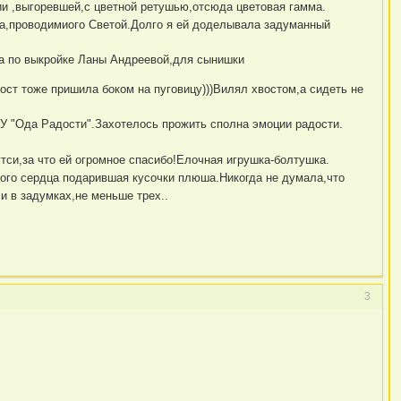
ии ,выгоревшей,с цветной ретушью,отсюда цветовая гамма.
а,проводимиого Светой.Долго я ей доделывала задуманный
а по выкройке Ланы Андреевой,для сынишки
ост тоже пришила боком на пуговицу)))Вилял хвостом,а сидеть не
 "Ода Радости".Захотелось прожить сполна эмоции радости.
тси,за что ей огромное спасибо!Елочная игрушка-болтушка.
ого сердца подарившая кусочки плюша.Никогда не думала,что
и в задумках,не меньше трех..
3