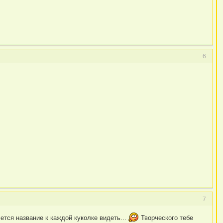
6
7
тся название к каждой куколке видеть...
Творческого тебе