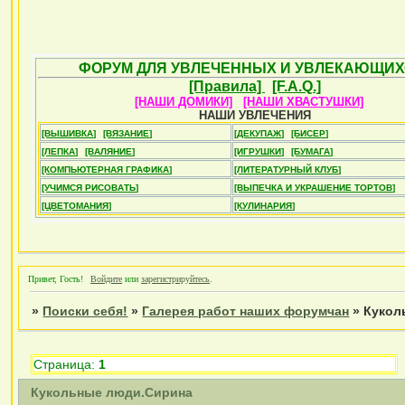
ФОРУМ ДЛЯ УВЛЕЧЕННЫХ И УВЛЕКАЮЩИХ
[Правила]
[F.A.Q.]
[НАШИ ДОМИКИ]
[НАШИ ХВАСТУШКИ]
НАШИ УВЛЕЧЕНИЯ
[ВЫШИВКА]
[ВЯЗАНИЕ]
[ДЕКУПАЖ]
[БИСЕР]
[ЛЕПКА]
[ВАЛЯНИЕ]
[ИГРУШКИ]
[БУМАГА]
[КОМПЬЮТЕРНАЯ ГРАФИКА]
[ЛИТЕРАТУРНЫЙ КЛУБ]
[УЧИМСЯ РИСОВАТЬ]
[ВЫПЕЧКА И УКРАШЕНИЕ ТОРТОВ]
[ЦВЕТОМАНИЯ]
[КУЛИНАРИЯ]
Привет, Гость!
Войдите
или
зарегистрируйтесь
.
»
Поиски себя!
»
Галерея работ наших форумчан
»
Кукол
Страница:
1
Кукольные люди.Сирина