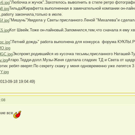
"Любочка и жучок".Захотелось выволнить в стиле ретро фотограф
ТильдаЖирафетта выполненная в замечательной компании он-лайн
,работу закончила,только в июле.
"Мишунь"Увидела у Светы присланного Леной "Михалева"и сделал
Кот Швейк.Тоже он-лайновый.Запомнился,тем,что сначала я ему хв
"Летний дождь" работа выполнена для конкурса форума КУКЛЫ.РУ
Экспромт,родившийся из кусочка тесьмы,присланного Наташей-Ту
Атаро.Тедди-долл.Музы-Женя сделала сладких ТД и Света от щедр
этих ребят-зверят.По секрету скажу у меня одновременно уже лепятся 3 
013-09-18 19:04:49)
:08
кие все