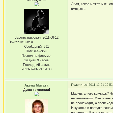
Лиля, какое может быть сп
смотреть.
Зарегистрирован
: 2011-08-12
Приглашений:
0
Сообщений:
891
Пол:
Женский
Провел на форуме:
14 дней 9 часов
Последний визит:
2013-02-06 21:34:33
Поделиться
2011-11-21 12:51
Акуна Матата
Душа компании!
Мариш, а чего кричишь? Чег
непечатное)))). Мне очень
не происходит, а происход
И куколка в порядке поном
появились. Взгляд стал та