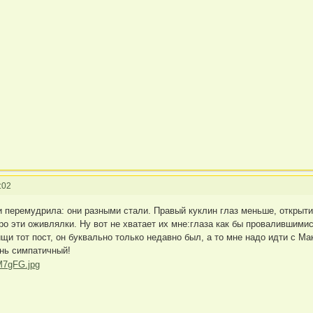
:02
 перемудрила: они разными стали. Правый куклин глаз меньше, открытие
про эти оживлялки. Ну вот не хватает их мне:глаза как бы провалившим
оищи тот пост, он буквально только недавно был, а то мне надо идти с М
нь симпатичный!