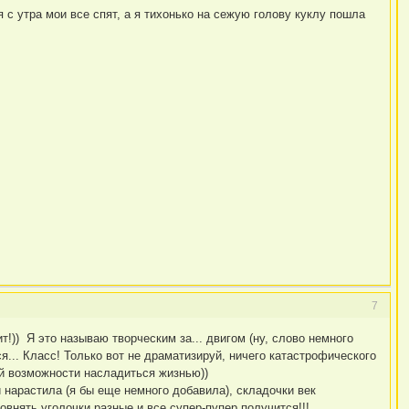
я с утра мои все спят, а я тихонько на сежую голову куклу пошла
7
ит!)) Я это называю творческим за... двигом (ну, слово немного
ся... Класс! Только вот не драматизируй, ничего катастрофического
зуй возможности насладиться жизнью))
 нарастила (я бы еще немного добавила), складочки век
внять уголочки разные и все супер-пупер получится!!!