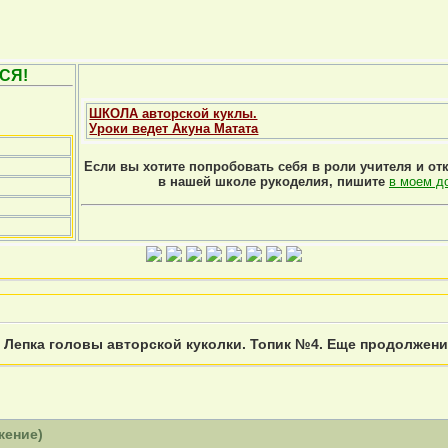
СЯ!
ШКОЛА авторской куклы.
Уроки ведет Акуна Матата
Если вы хотите попробовать себя в роли учителя и от
в нашей школе рукоделия, пишите
в моем д
»
Лепка головы авторской куколки. Топик №4. Еще продолжени
жение)