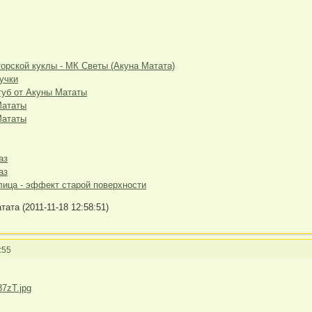
орской куклы - МК Светы (Акуна Матата)
учки
 губ от Акуны Мататы
Мататы
Мататы
аз
аз
лица - эффект старой поверхности
ата (2011-11-18 12:58:51)
:55