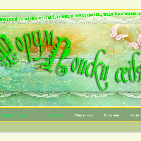
Личные топики
Награды
Участники
Правила
Регис