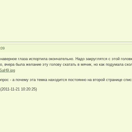
:09
 наверное глаза испортила окончательно. Надо закруглятся с этой головк
о, вчера была желание эту голову скатать в мячик, но как подумала ско
прос - а почему эта темка находится постоянно на второй странице спис
2011-11-21 10:20:25)