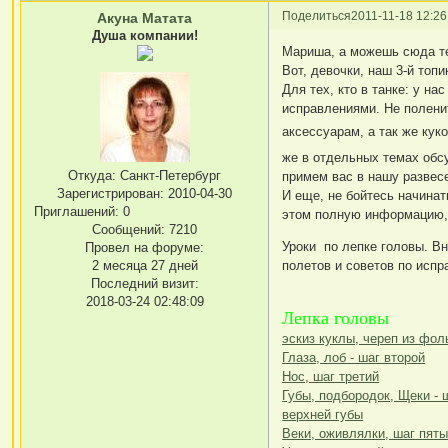
Поделиться
2011-11-18 12:26
Акуна Матата
Душа компании!
Мариша, а можешь сюда теп
Вот, девочки, наш 3-й топ
Для тех, кто в танке: у н
исправлениями. Не поленит
аксессуарам, а так же ку
же в отдельных темах обсу
Откуда:
Санкт-Петербург
примем вас в нашу развес
Зарегистрирован
: 2010-04-30
И еще, не бойтесь начинат
Приглашений:
0
этом полную информацию, у
Сообщений:
7210
Уроки по лепке головы. В
Провел на форуме:
2 месяца 27 дней
полетов и советов по испр
Последний визит:
2018-03-24 02:48:09
Лепка головы
эскиз куклы, череп из фол
Глаза, лоб - шаг второй
Нос, шаг третий
Губы, подбородок, Щеки - 
верхней губы
Веки, оживлялки, шаг пят