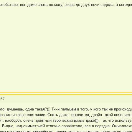
окойствие, вон даже спать не могу, вчера до двух ночи сидела, а сегодн
:57
о, думаешь, одна такая?))) Ткни пальцем в того, у кого так не происход
 нравится такое состояние. Спать даже не хочется, драйв такой появляет
ит, наоборот, очень приятный творческий взрыв даже))). Так что исполь
. Видно, над симметрией отлично поработала, все в порядке. Оживлялки
ким царственным, спокойным. Теперь только выгладить нормально, подро