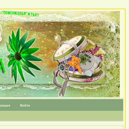
трация
Войти