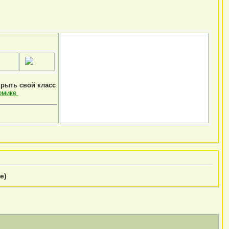
крыть свой класс
омике
е)