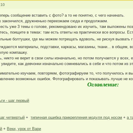
:10
ерь сообщение вставить с фото? а то не понятно, с чего начинать.
ик закончился, дружненько переезжаем сюда и продолжаем.
ас есть уже 3 темы о голове, рекомендовано их изучить, там выложены по
есь, поищите в темах: там есть ответы на практически все вопросы. Ест
кольные болтушки, где мы можем потрещать вдоволь, не рискуя вызвать
ждаются материалы, подставки, каркасы, магазины, ткани... в общем, в
елую компашку.
ь, никто не верит в свои силы изначально, но потом получается у всех, 
видите, как девчонки изначально сомневались в себе и что потом из эт
нимательно изучаем, повторяем, фотографируем то, что получилось и в
авлению возможных ошибок. Фотографировать и показывать лучше не кон
Оглавление:
ьги - шаг первый
шаг четвертый
+
типичная ошибка прикрепления модуля под носом
+
а т
ый
+
Веки, урок от Вари