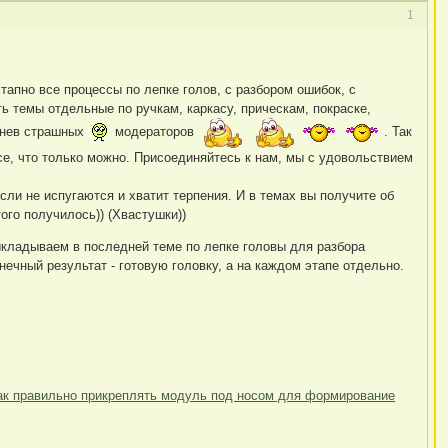
1
этапно все процессы по лепке голов, с разбором ошибок, с
ь темы отдельные по ручкам, каркасу, прическам, покраске,
 гнев страшных
модераторов
. Так
се, что только можно. Присоединяйтесь к нам, мы с удовольствием
если не испугаются и хватит терпения. И в темах вы получите об
ого получилось)) (Хвастушки))
ыкладываем в последней теме по лепке головы для разбора
ечный результат - готовую головку, а на каждом этапе отдельно.
ак правильно прикреплять модуль под носом для формирование