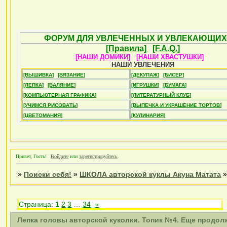
ФОРУМ ДЛЯ УВЛЕЧЕННЫХ И УВЛЕКАЮЩИХ
[Правила]
[F.A.Q.]
[НАШИ ДОМИКИ]
[НАШИ ХВАСТУШКИ]
НАШИ УВЛЕЧЕНИЯ
[ВЫШИВКА]
[ВЯЗАНИЕ]
[ДЕКУПАЖ]
[БИСЕР]
[ЛЕПКА]
[ВАЛЯНИЕ]
[ИГРУШКИ]
[БУМАГА]
[КОМПЬЮТЕРНАЯ ГРАФИКА]
[ЛИТЕРАТУРНЫЙ КЛУБ]
[УЧИМСЯ РИСОВАТЬ]
[ВЫПЕЧКА И УКРАШЕНИЕ ТОРТОВ]
[ЦВЕТОМАНИЯ]
[КУЛИНАРИЯ]
Привет, Гость!
Войдите
или
зарегистрируйтесь
.
»
Поиски себя!
»
ШКОЛА авторской куклы Акуна Матата
Страница:
1
2
3
…
34
»
Лепка головы авторской куколки. Топик №4. Еще продол