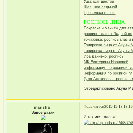
Уши, шаг шестой
Шея, шаг седьмой
Проволока в шею
РОСПИСЬ ЛИЦА
Покраска и макияж для авт
роспись глаз от Ладной шт
тонировка, роспись глаз и
Тонировка лица от Акуны 
Тонировка лица от Акуны 
Ира Дайнеко, роспись
МК Екатерины Ивановой
информация по росписи гл
информация по росписи гл
Гуля Алексеева - роспись 
Отредактировано Акуна Мат
Поделиться
2011-11-18 13:19
marisha_
Завсегдатай
И так моя головка: