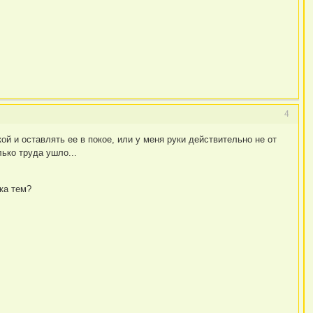
4
ой и оставлять ее в покое, или у меня руки действительно не от
лько труда ушло...
ка тем?