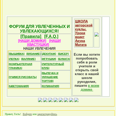
ШКОЛА
авторской
ФОРУМ ДЛЯ УВЛЕЧЕННЫХ И
куклы.
УВЛЕКАЮЩИХСЯ!
Уроки
[Правила]
[F.A.Q.]
ведет
[НАШИ ДОМИКИ]
[НАШИ
Акуна
ХВАСТУШКИ]
Матата
НАШИ УВЛЕЧЕНИЯ
[ВЫШИВКА]
[ВЯЗАНИЕ]
[ДЕКУПАЖ]
[БИСЕР]
Если вы хотите
попробовать
[ЛЕПКА]
[ВАЛЯНИЕ]
[ИГРУШКИ]
[БУМАГА]
себя в роли
[КОМПЬЮТЕРНАЯ
[ЛИТЕРАТУРНЫЙ
учителя и
ГРАФИКА]
КЛУБ]
открыть свой
[ВЫПЕЧКА И
класс в нашей
[УЧИМСЯ РИСОВАТЬ]
УКРАШЕНИЕ
школе
ТОРТОВ]
рукоделия,
пишите
в моем
[ЦВЕТОМАНИЯ]
[КУЛИНАРИЯ]
домике
Привет, Гость!
Войдите
или
зарегистрируйтесь
.