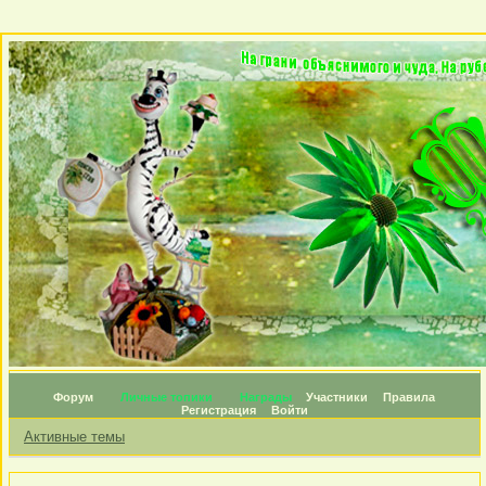
Форум
Личные топики
Награды
Участники
Правила
Регистрация
Войти
Активные темы