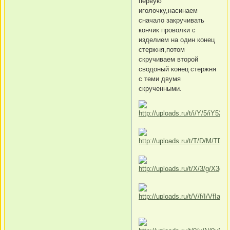
первую
иголочку,насинаем
сначало закручивать
кончик проволки с
изделием на один конец
стержня,потом
скручиваем второй
сводоный конец стержня
с теми двумя
скрученными.