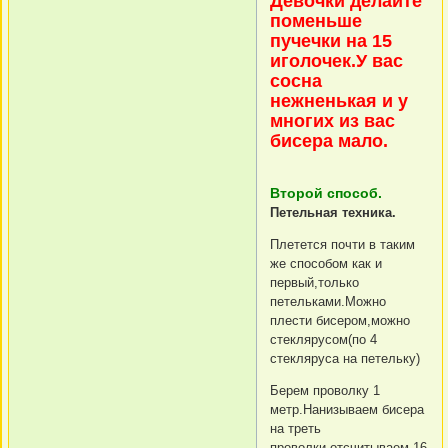
Девочки делайте
поменьше
пучечки на 15
иголочек.У вас
сосна
нежненькая и у
многих из вас
бисера мало.
Второй способ.
Петельная техника.
Плетется почти в таким
же способом как и
первый,только
петельками.Можно
плести бисером,можно
стеклярусом(по 4
стекляруса на петельку)
Берем проволку 1
метр.Нанизываем бисера
на треть
проволки,отсчитываем 16