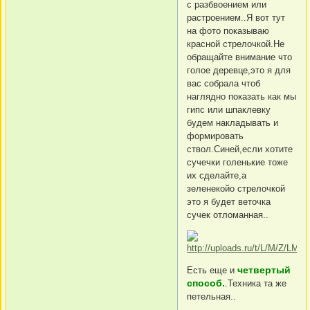
с разбвоением или
растроением..Я вот тут
на фото показываю
красной стрелочкой.Не
обращайте внимание что
голое деревце,это я для
вас собрала чтоб
наглядно показать как мы
гипс или шпаклевку
будем накладывать и
формировать
ствол.Синей,если хотите
сучечки голенькие тоже
их сделайте,а
зеленекойо стрелочкой
это я будет веточка
сучек отломанная..
четвертый
Есть еще и
способ.
.Техника та же
петельная..