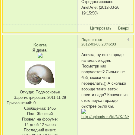
Отредактировано
AnetAnet (2012-03-26
19:15:50)
Цитировать
Вверх
4
Поделиться
2012-03-08 20:46:03
Ксюта
Я дома!
Анечка, ну вот я вроде
начала сегодня.
Посмотри как
получается? Сильно не
бей, скажи чего
переделать.)) А сколько
вообще таких веток
Откуда:
Подмосковье
плести надо? Конечно из
Зарегистрирован
: 2011-11-29
стекляруса гораздо
Приглашений:
0
быстрее было бы.
Сообщений:
1465
Пол:
Женский
Провел на форуме:
14 дней 12 часов
Последний визит: