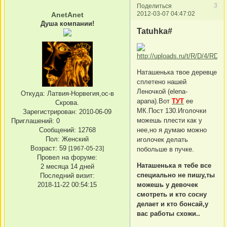
3
Поделиться
2012-03-07 04:47:02
AnetAnet
Душа компании!
Tatuhka#
Наташенька твое деревце
сплетено нашей
Леночкой (elena-
Откуда:
Латвия-Норвегия,ос-в
apana).Вот
ТУТ
ее
Скрова.
МК.Пост 130.Иголочки
Зарегистрирован
: 2010-06-09
можешь плести как у
Приглашений:
0
Сообщений:
12768
нее,но я думаю можно
Пол:
Женский
иголочек делать
Возраст:
59
[1967-05-23]
побольше в пучке.
Провел на форуме:
Наташенька я тебе все
2 месяца 14 дней
специально не пишу,ты
Последний визит:
2018-11-22 00:54:15
можешь у девочек
смотреть и кто сосну
делает и кто бонсай,у
вас работы схожи..