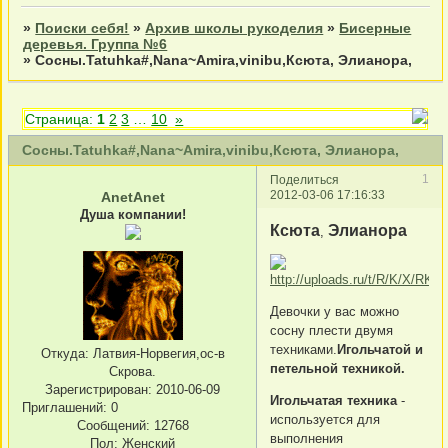
»
Поиски себя!
»
Архив школы рукоделия
»
Бисерные
деревья. Группа №6
»
Сосны.Tatuhka#,Nana~Amira,vinibu,Ксюта, Элианора,
Страница:
1
2
3
…
10
»
Сосны.Tatuhka#,Nana~Amira,vinibu,Ксюта, Элианора,
1
Поделиться
2012-03-06 17:16:33
AnetAnet
Душа компании!
Ксюта
Элианора
,
Девочки у вас можно
сосну плести двумя
техниками.
Игольчатой и
Откуда:
Латвия-Норвегия,ос-в
петельной техникой.
Скрова.
Зарегистрирован
: 2010-06-09
Игольчатая техника
-
Приглашений:
0
используется для
Сообщений:
12768
выполнения
Пол:
Женский