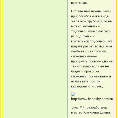
плетение.
Вот где нам нужны были
приспособления в виде
железной трубочки.Но ее
можно заменить и
трубочкой плассмасовой
из под ручки и
коктельной трубочкой.Тут
видите разрез есть,с ним
удобнее из за того что
спокойно можно
просунуть проволку,но не
так страшно если ее не
будет и проволка
спокойно просовывается
если взять протой
карандаш или ручку.
Этот МК разработала
мастер Хотулёва Елена.