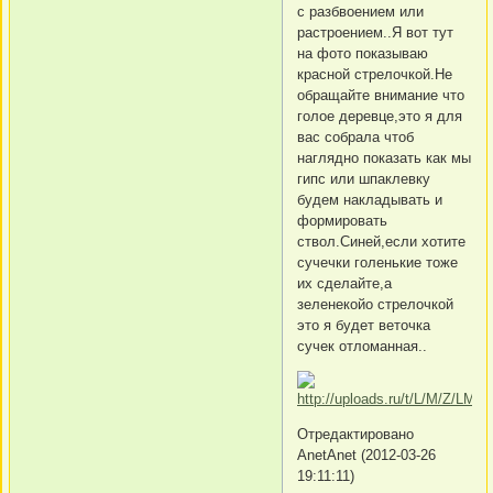
с разбвоением или
растроением..Я вот тут
на фото показываю
красной стрелочкой.Не
обращайте внимание что
голое деревце,это я для
вас собрала чтоб
наглядно показать как мы
гипс или шпаклевку
будем накладывать и
формировать
ствол.Синей,если хотите
сучечки голенькие тоже
их сделайте,а
зеленекойо стрелочкой
это я будет веточка
сучек отломанная..
Отредактировано
AnetAnet (2012-03-26
19:11:11)