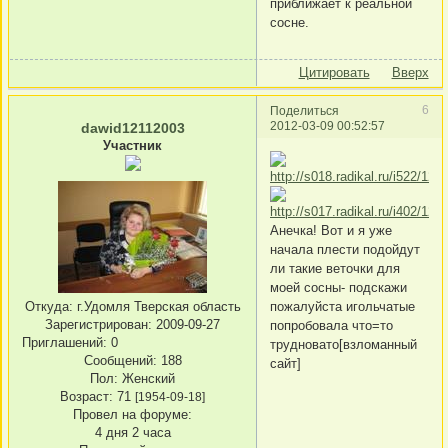
приближает к реальной
сосне.
Цитировать
Вверх
6
Поделиться
2012-03-09 00:52:57
dawid12112003
Участник
Анечка! Вот и я уже
начала плести подойдут
ли такие веточки для
моей сосны- подскажи
Откуда:
г.Удомля Тверская область
пожалуйста игольчатые
Зарегистрирован
: 2009-09-27
попробовала что=то
Приглашений:
0
трудновато[взломанный
Сообщений:
188
сайт]
Пол:
Женский
Возраст:
71
[1954-09-18]
Провел на форуме:
4 дня 2 часа