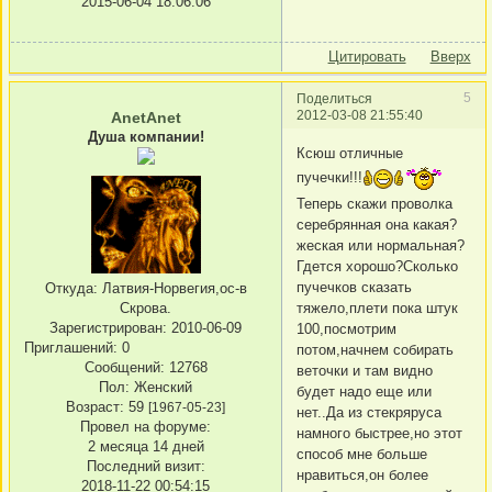
2015-06-04 18:06:06
Цитировать
Вверх
5
Поделиться
2012-03-08 21:55:40
AnetAnet
Душа компании!
Ксюш отличные
пучечки!!!
Теперь скажи проволка
серебрянная она какая?
жеская или нормальная?
Гдется хорошо?Сколько
пучечков сказать
Откуда:
Латвия-Норвегия,ос-в
Скрова.
тяжело,плети пока штук
Зарегистрирован
: 2010-06-09
100,посмотрим
Приглашений:
0
потом,начнем собирать
Сообщений:
12768
веточки и там видно
Пол:
Женский
будет надо еще или
Возраст:
59
[1967-05-23]
нет..Да из стекряруса
Провел на форуме:
намного быстрее,но этот
2 месяца 14 дней
способ мне больше
Последний визит:
нравиться,он более
2018-11-22 00:54:15