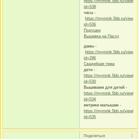
https://mymink.5bb.ru/viewtop
id=538
часы -
https://mymink.5bb.ru/viewto
id=536
Подушки
Вышивка на Пасху
дамы -
https://mymink.5bb.ru/viewto
id=296
Свадебная тема
дети -
https://mymink.5bb.ru/viewtop
id=530
Вышиваем для детей -
https://mymink.5bb.ru/viewtop
id=534
метрики малышам -
https://mymink.5bb.ru/viewtop
id=535
2
Поделиться