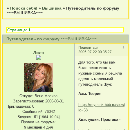
»
Поиски себя!
»
Вышивка
»
Путеводитель по форуму
~~~ВЫШИВКА~~~
Страница:
1
Путеводитель по форуму ~~~ВЫШИВКА~~~
1
Поделиться
2006-07-22 00:35:27
Лиля
Для того, что бы вам
было легко искать
нужные схемы я решила
сделать маленький
путеводитель :bye:
Азы. Теория
-
Откуда:
Вена-Москва
Зарегистрирован
: 2006-03-31
https://mymink.5bb.ru/viewtop
Приглашений:
0
id=58
Сообщений:
76042
Возраст:
61
[1964-10-04]
Хвастушки. Практика
-
Провел на форуме:
9 месяцев 4 дня