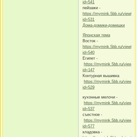
id=541
пейзажи -
https://mymink.5bb.ru/viewtop
id=531
Дома-домики-домишки
Японская тема
Восток -
https://mymink.5bb.ru/viewtop
id=540
Египет -
https://mymink.5bb.ru/viewto
id=147
Контурная вышивка
https://mymink.5bb.ru/viewto
id=529
кухонные мелочи -
https://mymink.5bb.ru/viewto
id=537
съестное -
https://mymink.5bb.ru/viewto
id=577
кладовка -