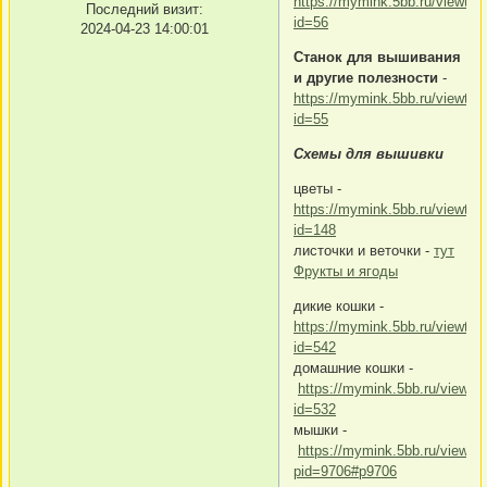
https://mymink.5bb.ru/viewtop
Последний визит:
id=56
2024-04-23 14:00:01
Станок для вышивания
и другие полезности
-
https://mymink.5bb.ru/viewtop
id=55
Схемы для вышивки
цветы -
https://mymink.5bb.ru/viewtop
id=148
листочки и веточки -
тут
Фрукты и ягоды
дикие кошки -
https://mymink.5bb.ru/viewtop
id=542
домашние кошки -
https://mymink.5bb.ru/viewto
id=532
мышки -
https://mymink.5bb.ru/viewto
pid=9706#p9706