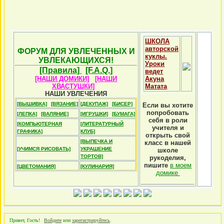
ШКОЛА
авторской
ФОРУМ ДЛЯ УВЛЕЧЕННЫХ И
куклы.
УВЛЕКАЮЩИХСЯ!
Уроки
[Правила]
[F.A.Q.]
ведет
[НАШИ ДОМИКИ]
[НАШИ
Акуна
ХВАСТУШКИ]
Матата
НАШИ УВЛЕЧЕНИЯ
[ВЫШИВКА]
[ВЯЗАНИЕ]
[ДЕКУПАЖ]
[БИСЕР]
Если вы хотите
попробовать
[ЛЕПКА]
[ВАЛЯНИЕ]
[ИГРУШКИ]
[БУМАГА]
себя в роли
[КОМПЬЮТЕРНАЯ
[ЛИТЕРАТУРНЫЙ
учителя и
ГРАФИКА]
КЛУБ]
открыть свой
[ВЫПЕЧКА И
класс в нашей
[УЧИМСЯ РИСОВАТЬ]
УКРАШЕНИЕ
школе
ТОРТОВ]
рукоделия,
пишите
в моем
[ЦВЕТОМАНИЯ]
[КУЛИНАРИЯ]
домике
Привет, Гость!
Войдите
или
зарегистрируйтесь
.