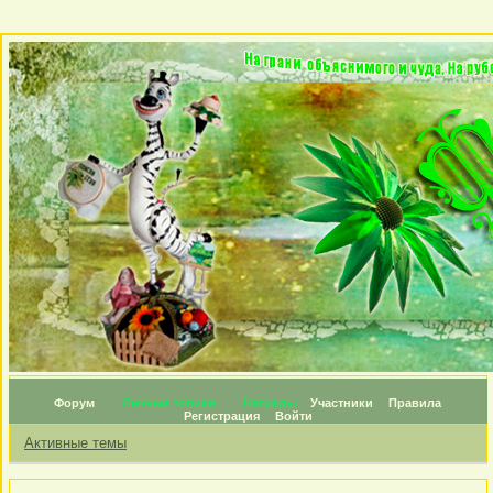
Форум
Личные топики
Награды
Участники
Правила
Регистрация
Войти
Активные темы