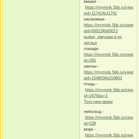
мишки -
https://mymink.5bb.ru/viewto
pid=11741#p11741
насекомые-
https://mymink.5bb.ru/viewtop
pid=60013#p60013
рыбки, ракушки и их
друзья
лошади
https://mymink.5bb.ru/viewtop
id=295
овечки -
https://mymink.5bb.ru/viewtop
pid=154803#p154803
птицы -
https://mymink.5bb.ru/viewto
id=2476&p=1
Толстики-звери
небосвод -
https://mymink.5bb.ru/viewto
id=539
море -
https://mymink.5bb.ru/viewto