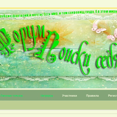
Личные топики
Награды
Участники
Правила
Регис