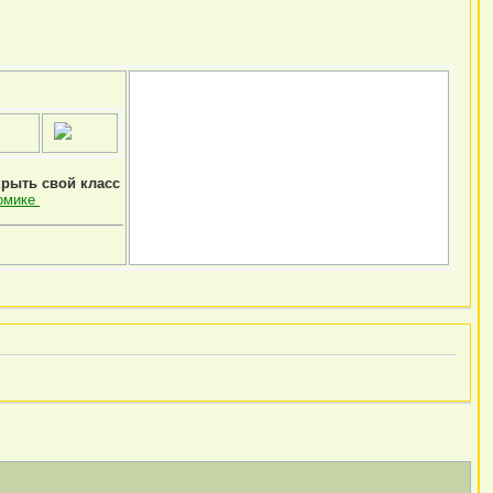
крыть свой класс
омике