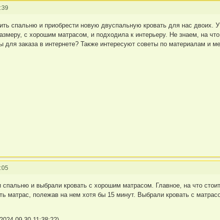
:39
ть спальню и приобрести новую двуспальную кровать для нас двоих. У 
змеру, с хорошим матрасом, и подходила к интерьеру. Не знаем, на что
ты для заказа в интернете? Также интересуют советы по материалам и м
:05
 спальню и выбрали кровать с хорошим матрасом. Главное, на что стоит
ь матрас, полежав на нем хотя бы 15 минут. Выбрали кровать с матрасо
024-09-30 11:38:22)