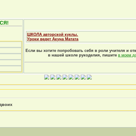
СЯ!
ШКОЛА авторской куклы.
Уроки ведет Акуна Матата
Если вы хотите попробовать себя в роли учителя и от
в нашей школе рукоделия, пишите
в моем д
 двоих