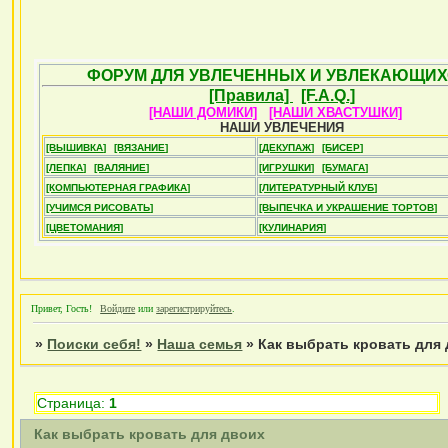
ФОРУМ ДЛЯ УВЛЕЧЕННЫХ И УВЛЕКАЮЩИХ
[Правила]
[F.A.Q.]
[НАШИ ДОМИКИ]
[НАШИ ХВАСТУШКИ]
НАШИ УВЛЕЧЕНИЯ
[ВЫШИВКА]
[ВЯЗАНИЕ]
[ДЕКУПАЖ]
[БИСЕР]
[ЛЕПКА]
[ВАЛЯНИЕ]
[ИГРУШКИ]
[БУМАГА]
[КОМПЬЮТЕРНАЯ ГРАФИКА]
[ЛИТЕРАТУРНЫЙ КЛУБ]
[УЧИМСЯ РИСОВАТЬ]
[ВЫПЕЧКА И УКРАШЕНИЕ ТОРТОВ]
[ЦВЕТОМАНИЯ]
[КУЛИНАРИЯ]
Привет, Гость!
Войдите
или
зарегистрируйтесь
.
»
Поиски себя!
»
Наша семья
»
Как выбрать кровать для
Страница:
1
Как выбрать кровать для двоих