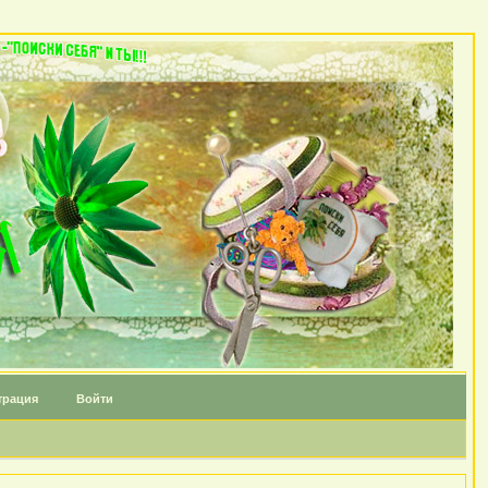
трация
Войти