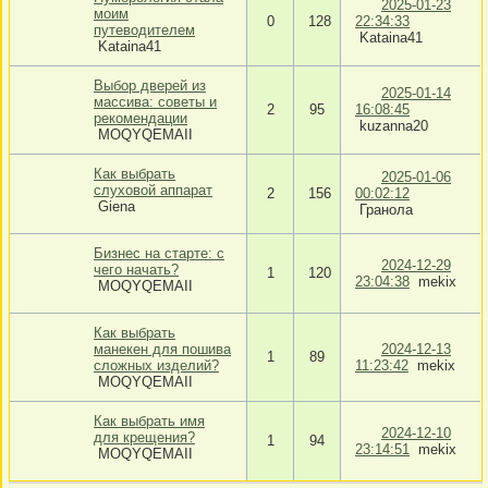
2025-01-23
моим
0
128
22:34:33
путеводителем
Kataina41
Kataina41
Выбор дверей из
2025-01-14
массива: советы и
2
95
16:08:45
рекомендации
kuzanna20
MOQYQEMAII
Как выбрать
2025-01-06
слуховой аппарат
2
156
00:02:12
Giena
Гранола
Бизнес на старте: с
2024-12-29
чего начать?
1
120
23:04:38
mekix
MOQYQEMAII
Как выбрать
манекен для пошива
2024-12-13
1
89
сложных изделий?
11:23:42
mekix
MOQYQEMAII
Как выбрать имя
2024-12-10
для крещения?
1
94
23:14:51
mekix
MOQYQEMAII