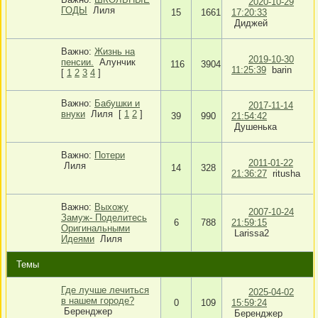
2020-10-29
ГОДЫ
Лиля
15
1661
17:20:33
Диджей
Важно:
Жизнь на
2019-10-30
пенсии.
Алунчик
116
3904
11:25:39
barin
[
1
2
3
4
]
Важно:
Бабушки и
2017-11-14
внуки
Лиля
[
1
2
]
39
990
21:54:42
Душенька
Важно:
Потери
2011-01-22
Лиля
14
328
21:36:27
ritusha
Важно:
Выхожу
2007-10-24
Замуж- Поделитесь
6
788
21:59:15
Оригинальными
Larissa2
Идеями
Лиля
Темы
Где лучше лечиться
2025-04-02
в нашем городе?
0
109
15:59:24
Беренджер
Беренджер