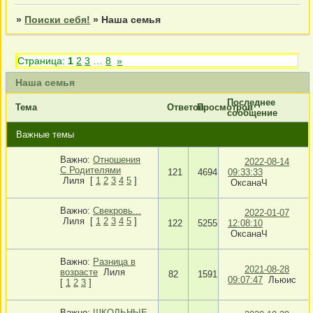
»
Поиски себя!
»
Наша семья
Страница:
1
2
3
…
8
»
Наша семья
Последнее
Тема
Ответов
Просмотров
сообщение
Важные темы
Важно:
Отношения
2022-08-14
С Родителями
121
4694
09:33:33
Лиля
[
1
2
3
4
5
]
ОксанаЧ
Важно:
Свекровь...
2022-01-07
Лиля
[
1
2
3
4
5
]
122
5255
12:08:10
ОксанаЧ
Важно:
Разница в
2021-08-28
возрасте
Лиля
82
1591
09:07:47
Льюис
[
1
2
3
]
Важно:
ШКОЛЬНЫЕ