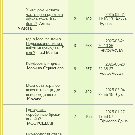
У нас дом и света
часто пропадает и в
2025-03-31
офисе тоже. Как
2
102
11:16:13
Алька
быть?
Алька
Чудова
Чудова
где в Москве или в
2025-03-24
Подмосковье можно
3
268
20:19:36
найти квартиру за 15
ReutovVovan
млн?
TechMaster
Комфортный диван
2025-03-23
Мариша Сершенева
6
257
22:38:27
ReutovVovan
Можно ли заранее
покупать вещи для
2025-02-04
2
452
новорожденного
22:56:15
Лука
Klavana
Где купить
2025-01-27
серебряные броши
2
105
17:58:07
онлайн?
Ефимова Даша
MOQYQEMAII
Нумерология стала