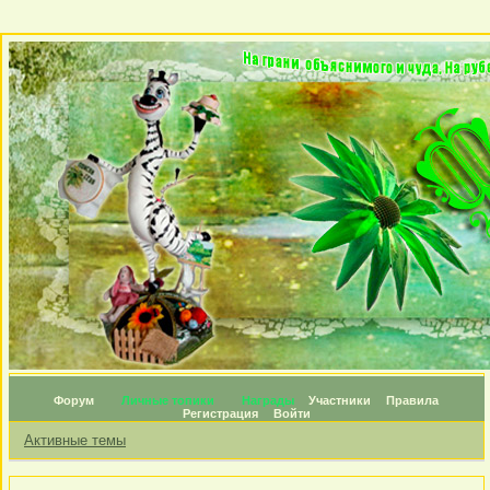
Форум
Личные топики
Награды
Участники
Правила
Регистрация
Войти
Активные темы