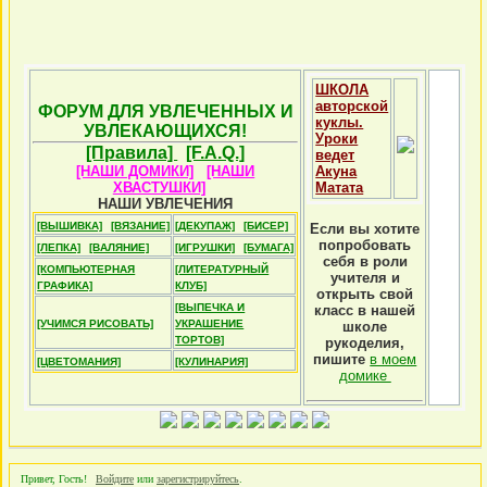
ШКОЛА
авторской
ФОРУМ ДЛЯ УВЛЕЧЕННЫХ И
куклы.
УВЛЕКАЮЩИХСЯ!
Уроки
[Правила]
[F.A.Q.]
ведет
[НАШИ ДОМИКИ]
[НАШИ
Акуна
ХВАСТУШКИ]
Матата
НАШИ УВЛЕЧЕНИЯ
[ВЫШИВКА]
[ВЯЗАНИЕ]
[ДЕКУПАЖ]
[БИСЕР]
Если вы хотите
попробовать
[ЛЕПКА]
[ВАЛЯНИЕ]
[ИГРУШКИ]
[БУМАГА]
себя в роли
[КОМПЬЮТЕРНАЯ
[ЛИТЕРАТУРНЫЙ
учителя и
ГРАФИКА]
КЛУБ]
открыть свой
[ВЫПЕЧКА И
класс в нашей
[УЧИМСЯ РИСОВАТЬ]
УКРАШЕНИЕ
школе
ТОРТОВ]
рукоделия,
пишите
в моем
[ЦВЕТОМАНИЯ]
[КУЛИНАРИЯ]
домике
Привет, Гость!
Войдите
или
зарегистрируйтесь
.