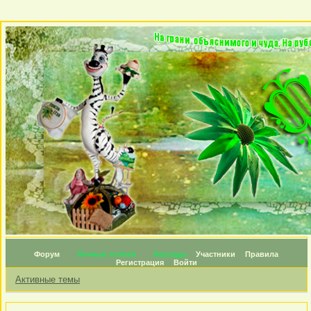
Форум
Личные топики
Награды
Участники
Правила
Регистрация
Войти
Активные темы