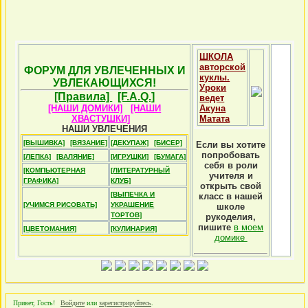
ШКОЛА
авторской
ФОРУМ ДЛЯ УВЛЕЧЕННЫХ И
куклы.
УВЛЕКАЮЩИХСЯ!
Уроки
[Правила]
[F.A.Q.]
ведет
[НАШИ ДОМИКИ]
[НАШИ
Акуна
ХВАСТУШКИ]
Матата
НАШИ УВЛЕЧЕНИЯ
[ВЫШИВКА]
[ВЯЗАНИЕ]
[ДЕКУПАЖ]
[БИСЕР]
Если вы хотите
попробовать
[ЛЕПКА]
[ВАЛЯНИЕ]
[ИГРУШКИ]
[БУМАГА]
себя в роли
[КОМПЬЮТЕРНАЯ
[ЛИТЕРАТУРНЫЙ
учителя и
ГРАФИКА]
КЛУБ]
открыть свой
[ВЫПЕЧКА И
класс в нашей
[УЧИМСЯ РИСОВАТЬ]
УКРАШЕНИЕ
школе
ТОРТОВ]
рукоделия,
пишите
в моем
[ЦВЕТОМАНИЯ]
[КУЛИНАРИЯ]
домике
Привет, Гость!
Войдите
или
зарегистрируйтесь
.